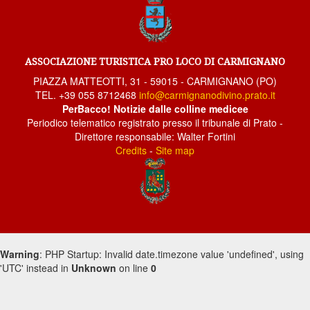
Seano
San Giusto
Threshing Fete
ASSOCIAZIONE TURISTICA PRO LOCO DI CARMIGNANO
Carmignano 5
PIAZZA MATTEOTTI, 31 - 59015 - CARMIGNANO (PO)
TEL. +39 055 8712468
info@carmignanodivino.prato.it
Carmignano 4
PerBacco! Notizie dalle colline medicee
Carmignano 3
Periodico telematico registrato presso il tribunale di Prato -
Direttore responsabile: Walter Fortini
Carmignano 2
Credits
-
Site map
Carmignano
Bacchereto
Artimino
Artimino
Flight and the Moon
Warning
: PHP Startup: Invalid date.timezone value 'undefined', using
'UTC' instead in
Flight and the Moon
Unknown
on line
0
Landscapes
Again snow