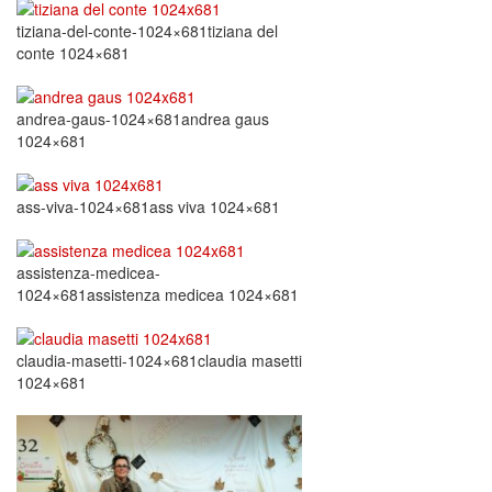
tiziana-del-conte-1024×681tiziana del
conte 1024×681
andrea-gaus-1024×681andrea gaus
1024×681
ass-viva-1024×681ass viva 1024×681
assistenza-medicea-
1024×681assistenza medicea 1024×681
claudia-masetti-1024×681claudia masetti
1024×681