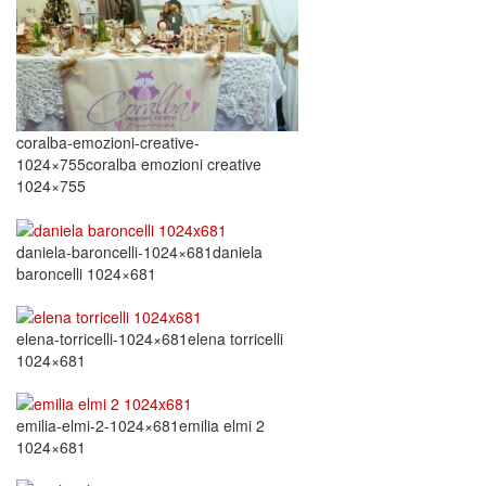
coralba-emozioni-creative-
1024×755coralba emozioni creative
1024×755
daniela-baroncelli-1024×681daniela
baroncelli 1024×681
elena-torricelli-1024×681elena torricelli
1024×681
emilia-elmi-2-1024×681emilia elmi 2
1024×681