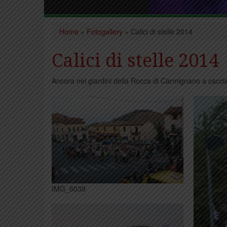
Home
»
Fotogallery
»
Calici di stelle 2014
Calici di stelle 2014
Ancora nei giardini della Rocca di Carmignano a caccia d
IMG_6039