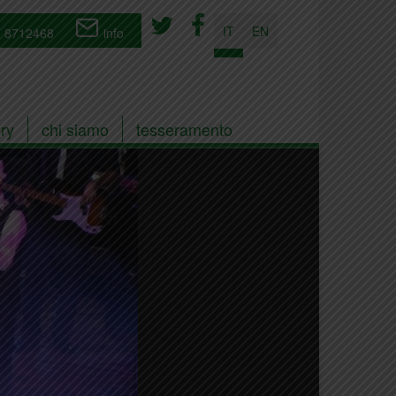
IT
EN
 8712468
info
ry
chi siamo
tesseramento