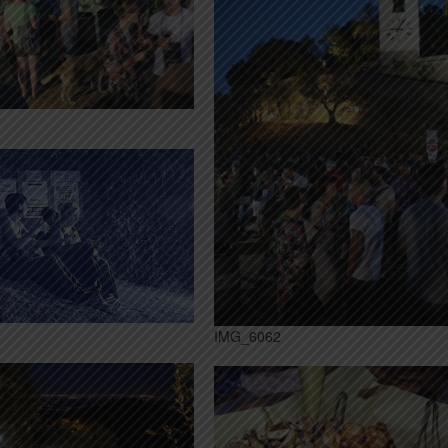
9
6
IMG_6062