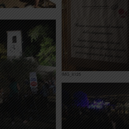
4
IMG_6125