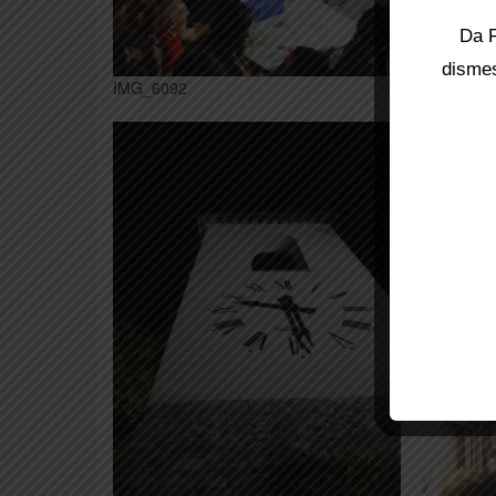
Da F
dismes
IMG_608
IMG_6092
IMG_609