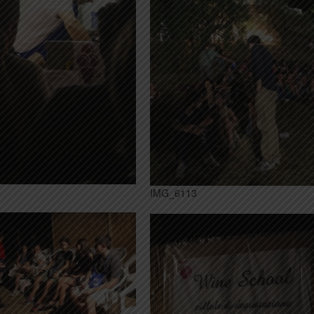
4
IMG_6113