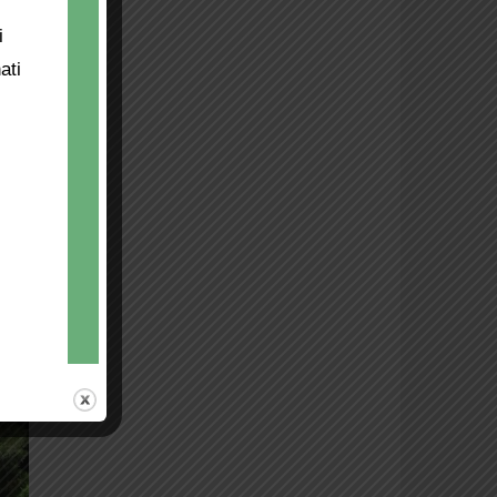
Uno sguardo curioso e incuriosito
i
sull’edizione 2015 della fiera di
ati
Carmignano. Il foto-racconto (foto di
Barbara Prosperi)
Fiera 2015 (1)
Dolce e salato alla fiera di
Carmignano. Il racconto per
immagini dell’edizione 2015 (foto di
Valentina Cirri)
L’anima in mostra
Una mostra sulle visioni dell’anima.
E’ quella che ha animato lo Spazio
d’Arte Galleria Schema Alberto
Moretti di Carmignano dal 29
gennaio al 14 febbraio 2016 (foto di
Barbara Prosperi)
Ancora Calici 2016
La magia dei vini, delle stelle e della
musica nei giardini di olivi della