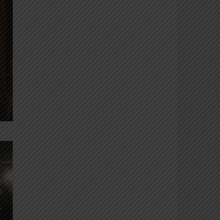
dicembre. Un successo ogni oltre
attesa, con tante foto ricordo.
Gesù morto
Ogni tre anni a Comeana si rievoca
il processo a Gesù e la sua
crocifissione. Ecco alcuni scatti delle
ultime edizioni. Prossimo
appuntamento il 2 aprile 2015
Ancora Calici
Ventiquattro ore dopo è ancora
festa nei giardini della Rocca di
Carmignano. Va in scena la
seconda serata, 9 agosto 2014, e in
millecinquecento varcano i cancelli
(foto Fortini Walter)
Calici di stelle 2014
Ancora nei giardini della Rocca di
Carmignano a caccia di stelle, buon
vino e raffinato divertimento (foto