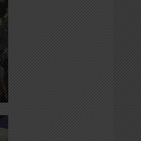
“Io Creo”, artiste e artigiane per
passione (foto Valentina Cirri)
Giallo 2016
La festa del ‘teatro in strada’ di
Carmignano: primo posto nel 2016
per i gialli, digiuni dal 1971
Verde 2016
La festa del ‘teatro in strada’ di
Carmignano: secondo posto nel
2016 per i verdi
Calici di stelle 2018
La prima sera hanno scalato la
salita verso la Rocca in duemila, per
animare come ogni anno i giardini
dell’antico castello in una festa che
contagia giovani e anziani, famiglie
e turisti (foto dii Walter Fortini)
Celeste 2016
La festa del ‘teatro in strada’ di