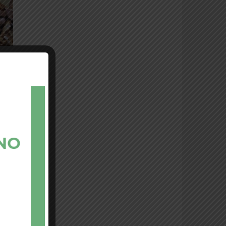
Carmignano: quarto posto nel 2016
per i celesti
Ancora Calici 2018
A Calici di stelle 2018 gli spettatori
non sono mancati neppure la
seconda sera. In più di mille e
duecento hanno varcato i cancelli
della Rocca (foto di Walter Fortini)
Arte in Fiera (2)
Artisti all’opera all’estemporanea di
pittura organizzata per la Fiera di
Carmignano, dicembre 2015 (foto di
Barbara Prosperi)
Arte in Fiera
Estemporanea di pittura alla fiera di
Carmignano di dicembre, 2015 – Le
opere dei sette partecipanti. (foto di
Barbara Prosperi)
Fiera 2015 (2)