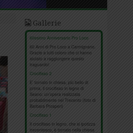
Gallerie
60esimo Anniversario Pro Loco
60 Anni di Pro Loco a Carmignano.
Grazie a tutti coloro che ci hanno
aiutato a raggiungere questo
traguardo!
Crocifisso 2
E’ tornato in chiesa, più bello di
prima, il crocifisso in legno di
Seano: un’opera realizzata
probabilmente nel Trecento (foto di
Barbara Prosperi)
Crocifisso 1
Il crocifisso in legno, che si ipotizza
trecentesco, è tornato nella chiesa