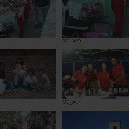
9
IMG_6050
3
IMG_6054