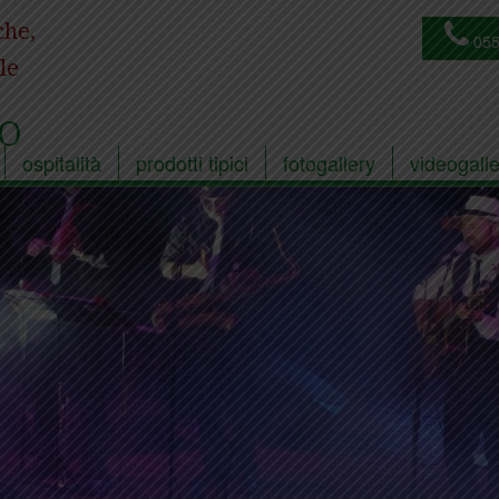
che,
055
le
O
ospitalità
prodotti tipici
fotogallery
videogalle