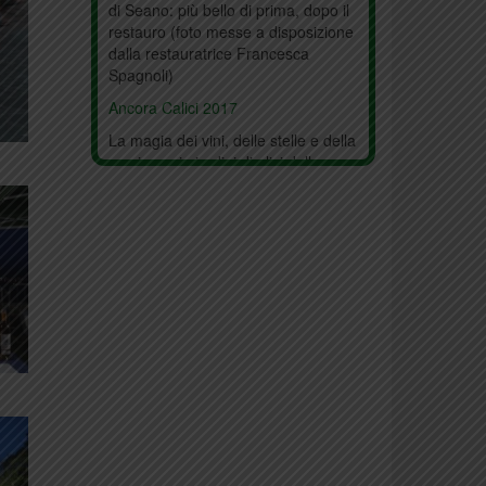
di Seano: più bello di prima, dopo il
restauro (foto messe a disposizione
dalla restauratrice Francesca
Spagnoli)
Ancora Calici 2017
La magia dei vini, delle stelle e della
musica nei giardini di olivi della
Rocca di Carmignano – Calici di
stelle edizione 2017 (foto di Walter
Fortini)
Calici di stelle 2017
La magia dei vini, delle stelle e della
musica nei giardini di olivi della
Rocca di Carmignano – Calici di
stelle edizione 2017 (foto di Walter
Fortini)
Io Creo
Alcuni oggetti esposti durante un
mercatino delle donne creative di