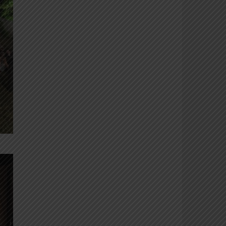
Rocca di Carmignano – Calici di
stelle edizione 2016 (foto di Walter
Fortini)
Ancora Calici 2015
Seconda sera in Rocca a
Carmignano per la notte dei vini.
Pioveva dappertutto ma non sul
Montalbano. Sono arrivati in più di
ottocento, coraggiosi e irriducibili
(foto Walter Fortini)
Calici di stelle 2015
Nella prima delle tre sere, sabato 8
agosto, in oltre duemila si sono
riversati all’interno dei giardini di
olivi della Rocca di Carmignano
(foto Walter Fortini)
Genio femminile
“Io creo” ha debuttato a primavera
2014, per replicare a novembre e