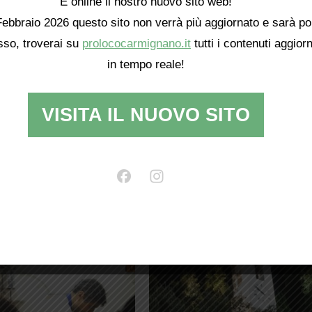
È online il nostro nuovo sito web!
ebbraio 2026 questo sito non verrà più aggiornato e sarà po
so, troverai su
prolococarmignano.it
tutti i contenuti aggiorn
5
IMG_6094
in tempo reale!
VISITA IL NUOVO SITO
9
IMG_6101