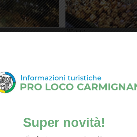
8
IMG_6071
3
IMG_6079
Super novità!