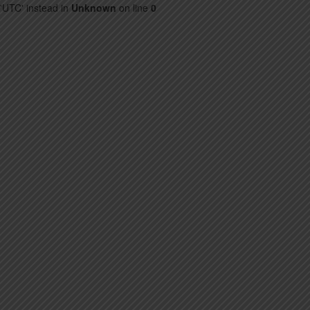
Guerra e fascismo
'UTC' instead in
Unknown
on line
0
Da manager a imprenditrice agricola
Restauro Visitazione
Carmignano sulla Rai
Un video su Comeana
San Michele 2013, palcoscenico in piazza
Scopri Carmignano
Tesori da gustare
Archeologia che passione!
Carmignano in festa
La pieve e la villa
Artimino e gli Etruschi