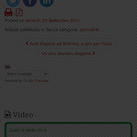
Print
PDF
|
Posted on
venerdì, 23 Settembre 2011
Articolo pubblicato in Senza categoria.
permalink
.
Auto d'epoca ad Artimino, a giro per l'Italia
Un vino davvero elegante
Powered by
Translate
Video
Calici di stelle 2019