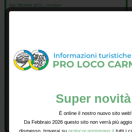
San Michele 2016, i vincitori
San Michele 2016
300 anni di vino
Restauro Visitazione
Le nuvole su Carmignano
Wine and food
Ancora Carmignano
Vino e non solo
Super novità
San Michele
Percorso archeo
È online il nostro nuovo sito web!
Da Febbraio 2026 questo sito non verrà più aggio
Museo e Artimino
dismesso, troverai su
prolococarmignano.it
tutti i 