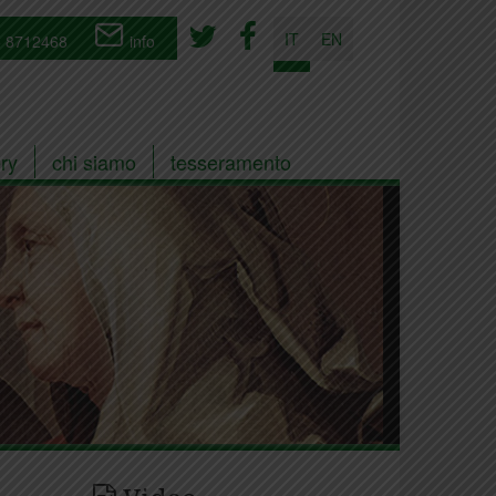
IT
EN
 8712468
info
ry
chi siamo
tesseramento