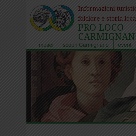
Informazioni turisti
folclore e storia loca
PRO LOCO
CARMIGNAN
musei
scopri Carmignano
eventi