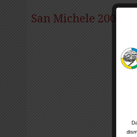
San Michele 2008
Da
dism