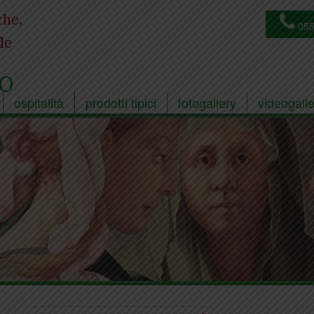
che,
055
le
O
ospitalità
prodotti tipici
fotogallery
videogalle