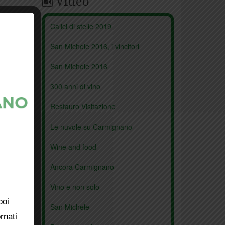
Video
Calici di stelle 2019
San Michele 2016, i vincitori
San Michele 2016
300 anni di vino
Restauro Visitazione
Le nuvole su Carmignano
Wine and food
Ancora Carmignano
Vino e non solo
poi
San Michele
rnati