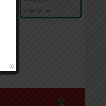
Percorso archeo
Museo e Artimino
Pieve San Leonardo
Parco Museo Seano
Comeana
Pieve Carmignano
San Michele
Archaeological itinerary
Medici in Artimino
Artimino
Comeana
Park Museum Quinto Martini