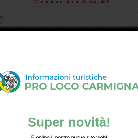
Da manager a imprenditrice agricola
e
Super novità!
È online il nostro nuovo sito web!