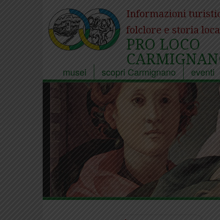
Informazioni turisti
folclore e storia loca
PRO LOCO
CARMIGNAN
musei
scopri Carmignano
eventi