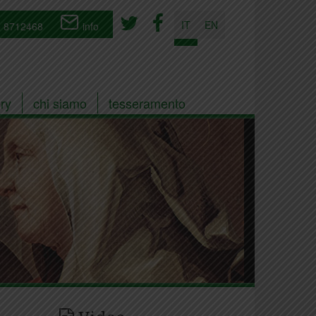
IT
EN
 8712468
info
ry
chi siamo
tesseramento