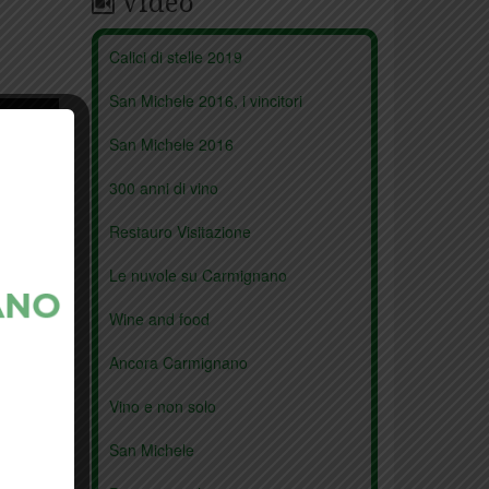
Video
Calici di stelle 2019
San Michele 2016, i vincitori
San Michele 2016
300 anni di vino
Restauro Visitazione
Le nuvole su Carmignano
Wine and food
Ancora Carmignano
Vino e non solo
San Michele