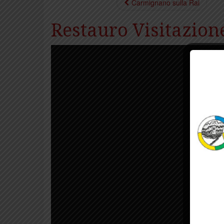
Carmignano sulla Rai
Restauro Visitazion