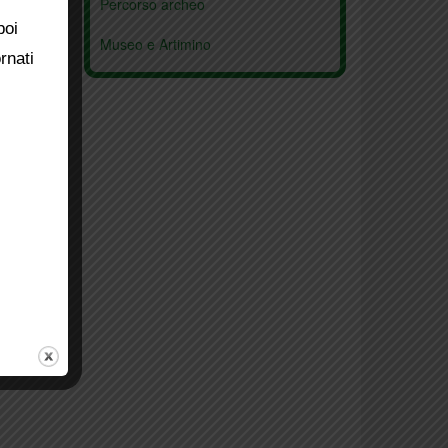
Percorso archeo
poi
Museo e Artimino
rnati
Pieve San Leonardo
Parco Museo Seano
Comeana
Pieve Carmignano
San Michele
Archaeological itinerary
Medici in Artimino
Artimino
Comeana
Park Museum Quinto Martini