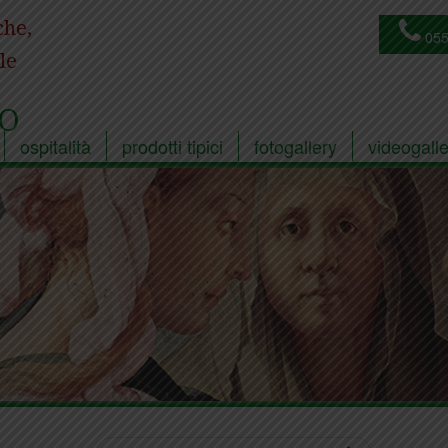
che,
055
le
O
ospitalità
prodotti tipici
fotogallery
videogalle