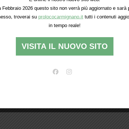
 Febbraio 2026 questo sito non verrà più aggiornato e sarà 
esso, troverai su
prolococarmignano.it
tutti i contenuti aggio
in tempo reale!
VISITA IL NUOVO SITO
Da manager a imprenditrice agricola