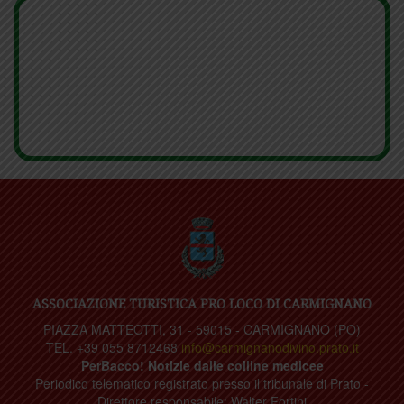
ASSOCIAZIONE TURISTICA PRO LOCO DI CARMIGNANO
PIAZZA MATTEOTTI, 31 - 59015 - CARMIGNANO (PO)
TEL. +39 055 8712468
info@carmignanodivino.prato.it
PerBacco! Notizie dalle colline medicee
Periodico telematico registrato presso il tribunale di Prato -
Direttore responsabile: Walter Fortini