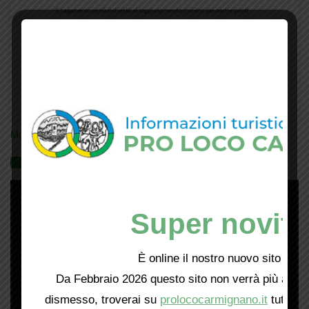
Mostra tutte le locandine
Videogallery
Super novità
È online il nostro nuovo sito web!
Da Febbraio 2026 questo sito non verrà più aggio
dismesso, troverai su
prolococarmignano.it
tutti i 