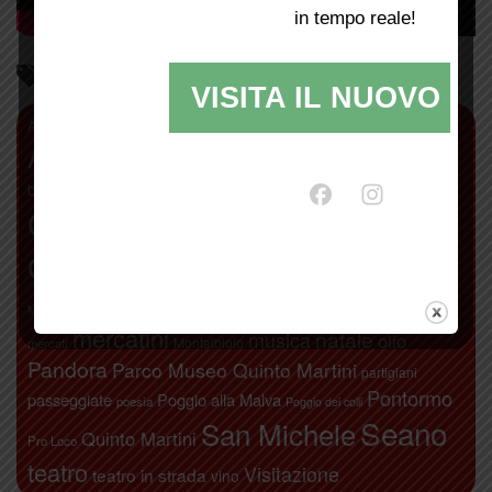
in tempo reale!
Parliamo di…
VISITA IL NUOVO SI
antiquariato
Abbazia di San Giusto
agricoltura
Alberto Moretti
Artimino
Bacchereto
bambini
Attivamente
Calici di stelle
camminate
biodistretto+
Carmignano
carnevale
Chiodo Fisso
Comeana
concerti
Etruschi
donne
festa di San
libri
Leonardo da Vinci
fichi secchi
gite
Michele
mercatini
natale
musica
olio
Montalbiolo
mercati
Pandora
Parco Museo Quinto Martini
partigiani
Pontormo
passeggiate
Poggio alla Malva
poesia
Poggio dei colli
Seano
San Michele
Quinto Martini
Pro Loco
teatro
Visitazione
teatro in strada
vino