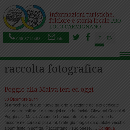
Informazioni turistiche,
folclore e storia locale
PRO
LOCO CARMIGNANO
IT
EN
055 8712468
info
To
nav
raccolta fotografica
Poggio alla Malva ieri ed oggi
30 Dicembre 2011
Si arricchisce di due nuove gallerie la sezione del sito dedicate
alle nostre colline. Le immagini ce le ha inviate Giovanni Cecchi di
Poggio alla Malva. Alcune le ha scattate lui; molte altre le ha
raccolte nel corso di più anni, tirate giù magari da qualche vecchio
album finito in soffitta. Raccontano il suo paese, …
Continua