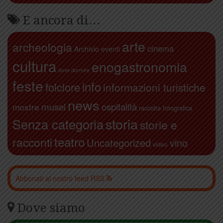
E ancora di…
arte
archeologia
cinema
Archivio eventi
cultura
enogastronomia
dove dormire
feste
info
folclore
informazioni turistiche
news
ospitalità
musei
mostre
raccolta fotografica
storia
Senza categoria
storie e
teatro
racconti
Uncategorized
vino
video
Abbonati al nostro feed RSS
Dove siamo