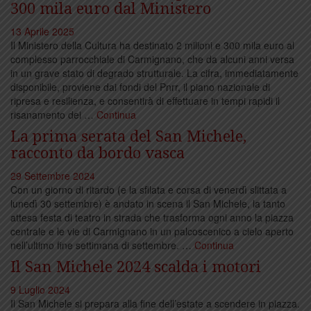
300 mila euro dal Ministero
13 Aprile 2025
Il Ministero della Cultura ha destinato 2 milioni e 300 mila euro al
complesso parrocchiale di Carmignano, che da alcuni anni versa
in un grave stato di degrado strutturale. La cifra, immediatamente
disponibile, proviene dai fondi del Pnrr, il piano nazionale di
ripresa e resilienza, e consentirà di effettuare in tempi rapidi il
risanamento dei …
Continua
La prima serata del San Michele,
racconto da bordo vasca
29 Settembre 2024
Con un giorno di ritardo (e la sfilata e corsa di venerdì slittata a
lunedì 30 settembre) è andato in scena il San Michele, la tanto
attesa festa di teatro in strada che trasforma ogni anno la piazza
centrale e le vie di Carmignano in un palcoscenico a cielo aperto
nell’ultimo fine settimana di settembre. …
Continua
Il San Michele 2024 scalda i motori
9 Luglio 2024
Il San Michele si prepara alla fine dell’estate a scendere in piazza.