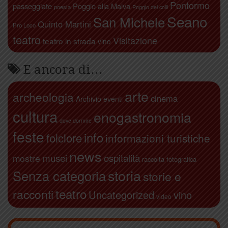
Pontormo
passeggiate
Poggio alla Malva
poesia
Poggio dei colli
Seano
San Michele
Quinto Martini
Pro Loco
teatro
Visitazione
teatro in strada
vino
E ancora di…
arte
archeologia
cinema
Archivio eventi
cultura
enogastronomia
dove dormire
feste
info
folclore
informazioni turistiche
news
ospitalità
musei
mostre
raccolta fotografica
storia
Senza categoria
storie e
teatro
racconti
Uncategorized
vino
video