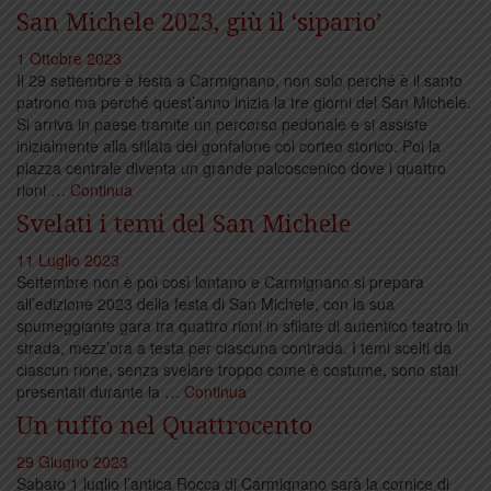
San Michele 2023, giù il ‘sipario’
1 Ottobre 2023
Il 29 settembre è festa a Carmignano, non solo perché è il santo
patrono ma perché quest’anno inizia la tre giorni del San Michele.
Si arriva in paese tramite un percorso pedonale e si assiste
inizialmente alla sfilata del gonfalone col corteo storico. Poi la
piazza centrale diventa un grande palcoscenico dove i quattro
rioni …
Continua
Svelati i temi del San Michele
11 Luglio 2023
Settembre non è poi così lontano e Carmignano si prepara
all’edizione 2023 della festa di San Michele, con la sua
spumeggiante gara tra quattro rioni in sfilate di autentico teatro in
strada, mezz’ora a testa per ciascuna contrada. I temi scelti da
ciascun rione, senza svelare troppo come è costume, sono stati
presentati durante la …
Continua
Un tuffo nel Quattrocento
29 Giugno 2023
Sabato 1 luglio l’antica Rocca di Carmignano sarà la cornice di