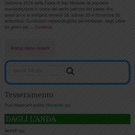
l’edizione 2018 della Festa di San Michele, la popolare
manifestazione in onore del santo patrono del paese che
quest’anno si svolgerà venerdì 28, sabato 29 e domenica 30
settembre. Condizioni meteorologiche permettendo, negli ultimi
tre giorni del …
Continua
Navigazione
articoli
Articoli meno recenti
Tesseramento
Puoi tesserarti online
cliccando qui
DAGLI L'ANDA
Iscriviti
qui