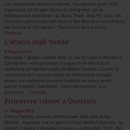
una rievocazione storica e culturale, “Carmignano quasi 1400”,
organizzata dal Gruppo Storico di Carmignano, con la
collaborazione degli Arcieri del Barco Reale, della Pro Loco, del
Comitato organizzatore della festa di San Michele e col contributo
del Comune di Carmignano. “Quest’anno sarà la prima …
Continua
L’attacco degli ‘zombi’
6 Giugno 2023
Mercoledì 7 giugno a partire dalle 19, alle ex Cantine Niccolini di
Carmignano, verrà presentato il saggio finale del corso di
recitazione per bambini curato da Matteo Cecchini. L’evento si
compone di due momenti distinti ma strettamente correlati,
ovvero uno spettacolo itinerante costituito da alcuni quadri
scenici, intitolato “Countdown. Conto alla rovescia”, e la
proiezione …
Continua
Primavera ‘celeste’ a Quarrata
31 Maggio 2023
Il Rione Celeste, contrada dell’Arcangelo della festa di San
Michele, organizza una tre giorni al Parco Verde di Quarrata, da
venerdì 2 giugno a domenica 4 giugno a partire dalle 19.30. Nel