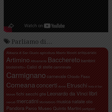
Parliamo di…
antiquariato
Abbazia di San Giusto
agricoltura
Alberto Moretti
Artimino
Bacchereto
bambini
Attivamente
Calici di stelle
camminate
biodistretto+
Carmignano
carnevale
Chiodo Fisso
Comeana
concerti
Etruschi
donne
festa di San
libri
Leonardo da Vinci
fichi secchi
gite
Michele
mercatini
natale
musica
olio
Montalbiolo
mercati
Pandora
Parco Museo Quinto Martini
partigiani