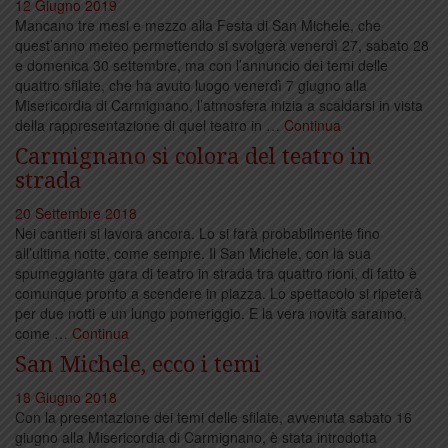
12 Giugno 2019
Mancano tre mesi e mezzo alla Festa di San Michele, che
quest’anno meteo permettendo si svolgerà venerdì 27, sabato 28
e domenica 30 settembre, ma con l’annuncio dei temi delle
quattro sfilate, che ha avuto luogo venerdì 7 giugno alla
Misericordia di Carmignano, l’atmosfera inizia a scaldarsi in vista
della rappresentazione di quel teatro in …
Continua
Carmignano si colora del teatro in
strada
20 Settembre 2018
Nei cantieri si lavora ancora. Lo si farà probabilmente fino
all’ultima notte, come sempre. Il San Michele, con la sua
spumeggiante gara di teatro in strada tra quattro rioni, di fatto è
comunque pronto a scendere in piazza. Lo spettacolo si ripeterà
per due notti e un lungo pomeriggio. E la vera novità saranno,
come …
Continua
San Michele, ecco i temi
18 Giugno 2018
Con la presentazione dei temi delle sfilate, avvenuta sabato 16
giugno alla Misericordia di Carmignano, è stata introdotta