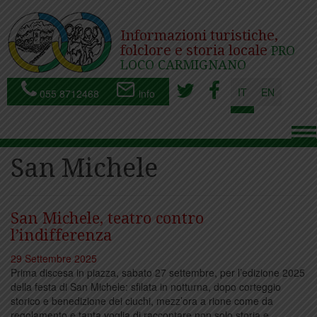
Informazioni turistiche,
folclore e storia locale
PRO
LOCO CARMIGNANO
IT
EN
055 8712468
info
To
nav
San Michele
San Michele, teatro contro
l’indifferenza
29 Settembre 2025
Prima discesa in piazza, sabato 27 settembre, per l’edizione 2025
della festa di San Michele: sfilata in notturna, dopo corteggio
storico e benedizione dei ciuchi, mezz’ora a rione come da
regolamento e tanta voglia di raccontare non solo storia e