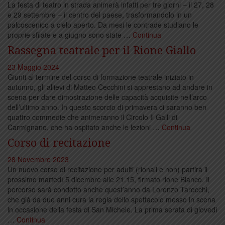
La festa di teatro in strada animerà infatti per tre giorni – il 27, 28
e 29 settembre – il centro del paese, trasformandolo in un
palcoscenico a cielo aperto. Da mesi le contrade studiano le
proprie sfilate e a giugno sono state …
Continua
Rassegna teatrale per il Rione Giallo
23 Maggio 2024
Giunti al termine del corso di formazione teatrale iniziato in
autunno, gli allievi di Matteo Cecchini si apprestano ad andare in
scena per dare dimostrazione delle capacità acquisite nell’arco
dell’ultimo anno. In questo scorcio di primavera ci saranno ben
quattro commedie che animeranno il Circolo Il Galli di
Carmignano, che ha ospitato anche le lezioni …
Continua
Corso di recitazione
28 Novembre 2023
Un nuovo corso di recitazione per adulti (rionali e non) partirà il
prossimo martedì 5 dicembre alle 21.15, firmato rione Bianco. Il
percorso sarà condotto anche quest’anno da Lorenzo Tarocchi,
che già da due anni cura la regia dello spettacolo messo in scena
in occasione della festa di San Michele. La prima serata di giovedì
…
Continua