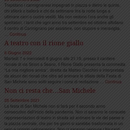
Trepidano i carmignanesi impegnati in piazza e dietro le quinte,
chi sfilerà o ballerà e chi da settimane tira la notte lunga a
ultimare carri o cucire vestiti. Ma non vedono l’ora anche gli
spettatori, i tanti che ogni anno tra settembre ed ottobre affollano
il centro di Carmignano per assistere, con stupore e meraviglia,
…
Continua
A teatro con il rione giallo
6 Giugno 2022
Martedì 7 e mercoledì 8 giugno alle 21.15, presso il cantiere
rionale di via Sironi a Seano, il Rione Giallo presenta la commedia
“La mia migliore amica”, diretta da Matteo Cecchini e interpretata
da alcuni dei rionali che oltre ad animare le sfilate della Festa di
San Michele sono soliti seguire i corsi di recitazione …
Continua
Non ci resta che…San Michele
25 Settembre 2021
La festa di San Michele non si farà per il secondo anno
consecutivo dall’inizio della pandemia. Non ci saranno le consuete
rappresentazioni di teatro in strada ad animare le vie del paese e
la piazza centrale, che per tre giorni si sarebbe trasformata in un
vero e proprio palcoscenico. Non ci saranno neppure i figuranti …