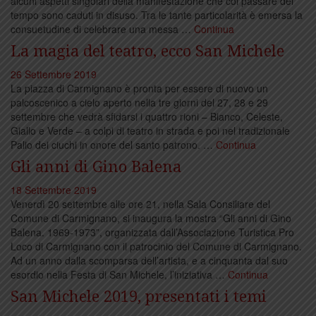
alcuni aspetti singolari della manifestazione che col passare del
tempo sono caduti in disuso. Tra le tante particolarità è emersa la
consuetudine di celebrare una messa …
Continua
La magia del teatro, ecco San Michele
26 Settembre 2019
La piazza di Carmignano è pronta per essere di nuovo un
palcoscenico a cielo aperto nella tre giorni del 27, 28 e 29
settembre che vedrà sfidarsi i quattro rioni – Bianco, Celeste,
Giallo e Verde – a colpi di teatro in strada e poi nel tradizionale
Palio dei ciuchi in onore del santo patrono. …
Continua
Gli anni di Gino Balena
18 Settembre 2019
Venerdì 20 settembre alle ore 21, nella Sala Consiliare del
Comune di Carmignano, si inaugura la mostra “Gli anni di Gino
Balena. 1969-1973”, organizzata dall’Associazione Turistica Pro
Loco di Carmignano con il patrocinio del Comune di Carmignano.
Ad un anno dalla scomparsa dell’artista, e a cinquanta dal suo
esordio nella Festa di San Michele, l’iniziativa …
Continua
San Michele 2019, presentati i temi