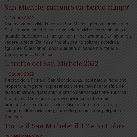
San Michele, racconto da ‘bordo campo’
3 Ottobre 2022
Non avevo mai visto la festa di San Michele prima di quest’anno.
Se mi guardo indietro, conservo solo qualche ricordo sbiadito di
quando, da bambina, i miei genitori mi portavano a Carmignano a
vedere la festa. Dal 1999 fino al 2019 ho soltanto ricordi da
figurante. Quest’anno, dopo due anni di pandemia, torno a
Carmignano …
Continua
Il trofeo del San Michele 2022
1 Ottobre 2022
Il trofeo della Festa di San Michele 2022, destinato al rione che
proporrà la migliore rappresentazione nell’avvincente sfida del
teatro in strada, quest’anno è offerto dall’Associazione Turistica
Pro Loco di Carmignano, da sempre in prima linea nel
promuovere e sostenere le iniziative del territorio .La festa,
spiegano all’associazione, è uno degli eventi principali per la …
Continua
Torna il San Michele: il 1,2 e 3 ottobre
29 Settembre 2022