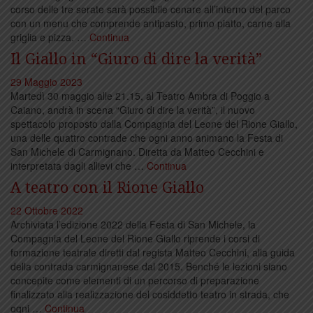
corso delle tre serate sarà possibile cenare all’interno del parco
con un menu che comprende antipasto, primo piatto, carne alla
griglia e pizza. …
Continua
Il Giallo in “Giuro di dire la verità”
29 Maggio 2023
Martedì 30 maggio alle 21.15, al Teatro Ambra di Poggio a
Caiano, andrà in scena “Giuro di dire la verità”, il nuovo
spettacolo proposto dalla Compagnia del Leone del Rione Giallo,
una delle quattro contrade che ogni anno animano la Festa di
San Michele di Carmignano. Diretta da Matteo Cecchini e
interpretata dagli allievi che …
Continua
A teatro con il Rione Giallo
22 Ottobre 2022
Archiviata l’edizione 2022 della Festa di San Michele, la
Compagnia del Leone del Rione Giallo riprende i corsi di
formazione teatrale diretti dal regista Matteo Cecchini, alla guida
della contrada carmignanese dal 2015. Benché le lezioni siano
concepite come elementi di un percorso di preparazione
finalizzato alla realizzazione del cosiddetto teatro in strada, che
ogni …
Continua