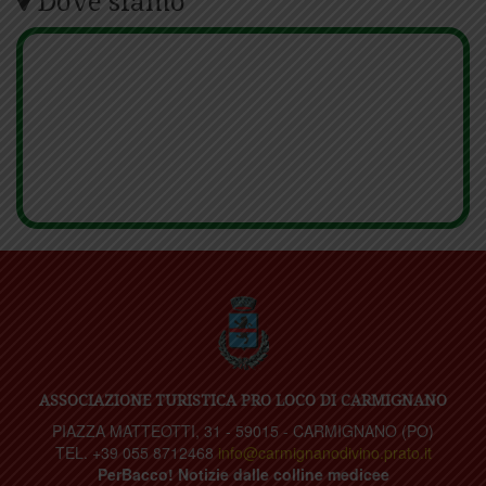
Dove siamo
ASSOCIAZIONE TURISTICA PRO LOCO DI CARMIGNANO
PIAZZA MATTEOTTI, 31 - 59015 - CARMIGNANO (PO)
TEL. +39 055 8712468
info@carmignanodivino.prato.it
PerBacco! Notizie dalle colline medicee