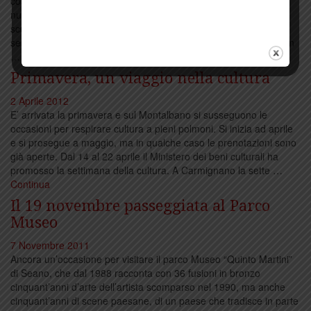
collezione permanente dell’Ermitage di San Pietroburgo, in una
nuova ala che il museo ha deciso di dedicare al meglio della
scultura occidentale del Novecento. E’ il primo toscano dopo
sessant’anni a varcare le porte dell’importante museo russo, con
…
Continua
Primavera, un viaggio nella cultura
2 Aprile 2012
E’ arrivata la primavera e sul Montalbano si susseguono le
occasioni per respirare cultura a pieni polmoni. Si inizia ad aprile
e si prosegue a maggio, ma in qualche caso le prenotazioni sono
già aperte. Dal 14 al 22 aprile il Ministero dei beni culturali ha
promosso la settimana della cultura. A Carmignano la sette …
Continua
Il 19 novembre passeggiata al Parco
Museo
7 Novembre 2011
Ancora un’occasione per visitare il parco Museo “Quinto Martini”
di Seano, che dal 1988 racconta con 36 fusioni in bronzo
cinquant’anni d’arte dell’artista scomparso nel 1990, ma anche
cinquant’anni di scene paesane, di un paese che tradisce in parte