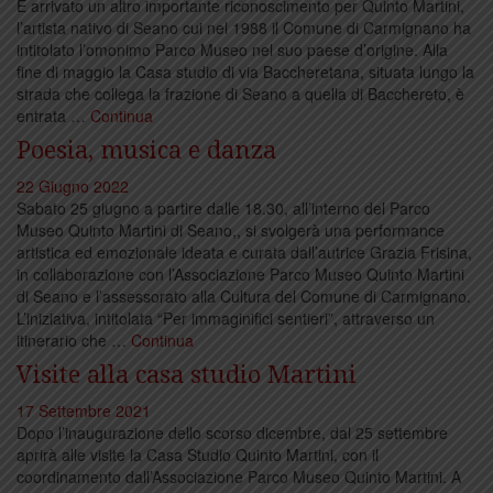
È arrivato un altro importante riconoscimento per Quinto Martini,
l’artista nativo di Seano cui nel 1988 il Comune di Carmignano ha
intitolato l’omonimo Parco Museo nel suo paese d’origine. Alla
fine di maggio la Casa studio di via Baccheretana, situata lungo la
strada che collega la frazione di Seano a quella di Bacchereto, è
entrata …
Continua
Poesia, musica e danza
22 Giugno 2022
Sabato 25 giugno a partire dalle 18.30, all’interno del Parco
Museo Quinto Martini di Seano,, si svolgerà una performance
artistica ed emozionale ideata e curata dall’autrice Grazia Frisina,
in collaborazione con l’Associazione Parco Museo Quinto Martini
di Seano e l’assessorato alla Cultura del Comune di Carmignano.
L’iniziativa, intitolata “Per immaginifici sentieri”, attraverso un
itinerario che …
Continua
Visite alla casa studio Martini
17 Settembre 2021
Dopo l’inaugurazione dello scorso dicembre, dal 25 settembre
aprirà alle visite la Casa Studio Quinto Martini, con il
coordinamento dall’Associazione Parco Museo Quinto Martini. A