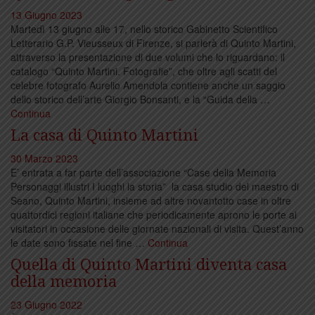
13 Giugno 2023
Martedì 13 giugno alle 17, nello storico Gabinetto Scientifico
Letterario G.P. Vieusseux di Firenze, si parlerà di Quinto Martini,
attraverso la presentazione di due volumi che lo riguardano: il
catalogo “Quinto Martini. Fotografie”, che oltre agli scatti del
celebre fotografo Aurelio Amendola contiene anche un saggio
dello storico dell’arte Giorgio Bonsanti, e la “Guida della …
Continua
La casa di Quinto Martini
30 Marzo 2023
E’ entrata a far parte dell’associazione “Case della Memoria
Personaggi illustri I luoghi la storia” la casa studio del maestro di
Seano, Quinto Martini, insieme ad altre novantotto case in oltre
quattordici regioni italiane che periodicamente aprono le porte ai
visitatori in occasione delle giornate nazionali di visita. Quest’anno
le date sono fissate nel fine …
Continua
Quella di Quinto Martini diventa casa
della memoria
23 Giugno 2022