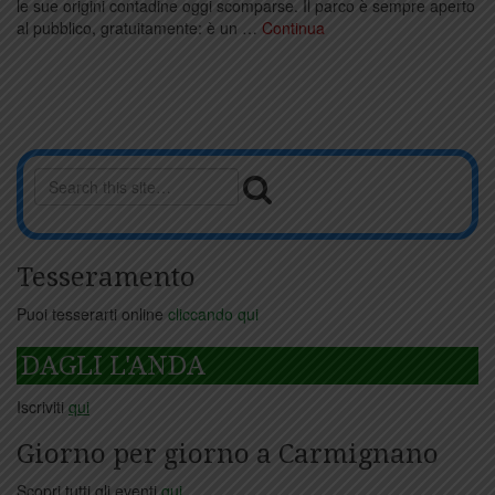
le sue origini contadine oggi scomparse. Il parco è sempre aperto
al pubblico, gratuitamente: è un …
Continua
Tesseramento
Puoi tesserarti online
cliccando qui
DAGLI L'ANDA
Iscriviti
qui
Giorno per giorno a Carmignano
Scopri tutti gli eventi
qui