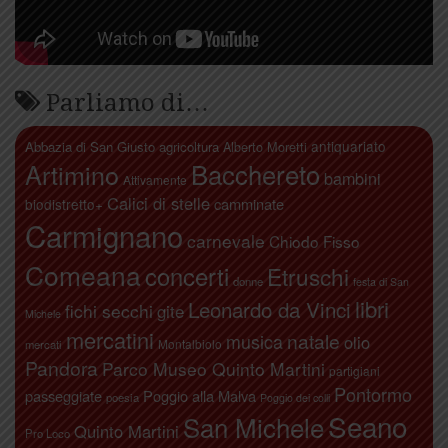
Parliamo di…
antiquariato
Abbazia di San Giusto
agricoltura
Alberto Moretti
Artimino
Bacchereto
bambini
Attivamente
Calici di stelle
camminate
biodistretto+
Carmignano
carnevale
Chiodo Fisso
Comeana
concerti
Etruschi
donne
festa di San
libri
Leonardo da Vinci
fichi secchi
gite
Michele
mercatini
natale
musica
olio
Montalbiolo
mercati
Pandora
Parco Museo Quinto Martini
partigiani
Pontormo
passeggiate
Poggio alla Malva
poesia
Poggio dei colli
Seano
San Michele
Quinto Martini
Pro Loco