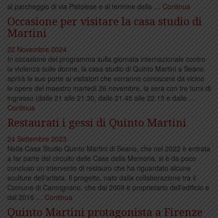
al parcheggio di via Pistoiese e al termine della …
Continua
Occasione per visitare la casa studio di
Martini
22 Novembre 2024
In occasione del programma sulla giornata internazionale contro
la violenza sulle donne, la casa studio di Quinto Martini a Seano
aprirà le sue porte ai visitatori che vorranno conoscere da vicino
le opere del maestro martedì 26 novembre, la sera con tre turni di
ingresso (dalle 21 alle 21.30, dalle 21.45 alle 22.15 e dalle …
Continua
Restaurati i gessi di Quinto Martini
24 Settembre 2023
Nella Casa Studio Quinto Martini di Seano, che nel 2022 è entrata
a far parte del circuito delle Case della Memoria, si è da poco
concluso un intervento di restauro che ha riguardato alcune
sculture dell’artista. Il progetto, nato dalla collaborazione tra il
Comune di Carmignano, che dal 2009 è proprietario dell’edificio e
dal 2016 …
Continua
Quinto Martini protagonista a Firenze