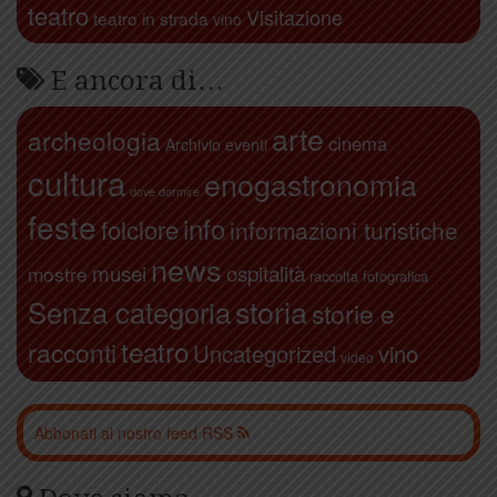
teatro
Visitazione
teatro in strada
vino
E ancora di…
arte
archeologia
cinema
Archivio eventi
cultura
enogastronomia
dove dormire
feste
info
folclore
informazioni turistiche
news
ospitalità
musei
mostre
raccolta fotografica
storia
Senza categoria
storie e
teatro
racconti
Uncategorized
vino
video
Abbonati al nostro feed RSS