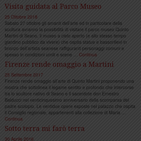
Visita guidata al Parco Museo
25 Ottobre 2018
Sabato 27 ottobre gli amanti dell’arte ed in particolare della
scultura avranno la possibilità di visitare il parco museo Quinto
Martini di Seano, il museo a cielo aperto (e allo stesso tempo
giardino pubblico da vivere) che ospita statue e bassorilievi in
bronzo dell’artista seanese raffiguranti personaggi comuni e
spesso in condizioni umili e scene …
Continua
Firenze rende omaggio a Martini
25 Settembre 2017
Firenze rende omaggio all’arte di Quinto Martini proponendo una
mostra che sottolinea il legame sentito e profondo che intercorse
tra lo scultore nativo di Seano e il sacerdote don Ernestro
Balducci nel venticinquesimo anniversario della scomparsa del
padre scolopio. Le ventidue opere esposte nel palazzo che ospita
il Consiglio regionale, appartenenti alla collezione di Maria …
Continua
Sotto terra mi farò terra
30 Aprile 2016