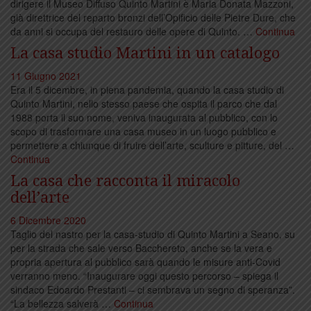
dirigere il Museo Diffuso Quinto Martini è Maria Donata Mazzoni,
già direttrice del reparto bronzi dell’Opificio delle Pietre Dure, che
da anni si occupa del restauro delle opere di Quinto. …
Continua
La casa studio Martini in un catalogo
11 Giugno 2021
Era il 5 dicembre, in piena pandemia, quando la casa studio di
Quinto Martini, nello stesso paese che ospita il parco che dal
1988 porta il suo nome, veniva inaugurata al pubblico, con lo
scopo di trasformare una casa museo in un luogo pubblico e
permettere a chiunque di fruire dell’arte, sculture e pitture, del …
Continua
La casa che racconta il miracolo
dell’arte
6 Dicembre 2020
Taglio del nastro per la casa-studio di Quinto Martini a Seano, su
per la strada che sale verso Bacchereto, anche se la vera e
propria apertura al pubblico sarà quando le misure anti-Covid
verranno meno. “Inaugurare oggi questo percorso – spiega il
sindaco Edoardo Prestanti – ci sembrava un segno di speranza”.
“La bellezza salverà …
Continua