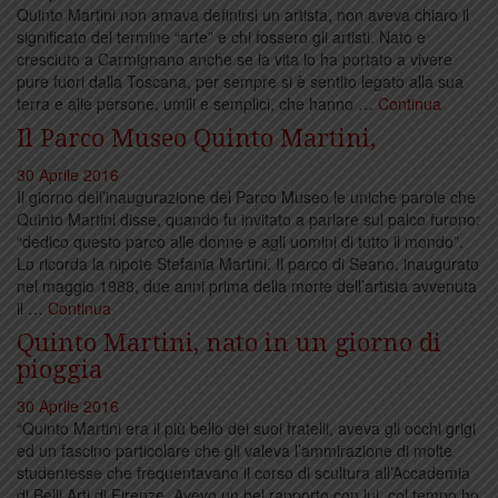
Quinto Martini non amava definirsi un artista, non aveva chiaro il
significato del termine “arte” e chi fossero gli artisti. Nato e
cresciuto a Carmignano anche se la vita lo ha portato a vivere
pure fuori dalla Toscana, per sempre si è sentito legato alla sua
terra e alle persone, umili e semplici, che hanno …
Continua
Il Parco Museo Quinto Martini,
30 Aprile 2016
Il giorno dell’inaugurazione del Parco Museo le uniche parole che
Quinto Martini disse, quando fu invitato a parlare sul palco furono:
“dedico questo parco alle donne e agli uomini di tutto il mondo”.
Lo ricorda la nipote Stefania Martini. Il parco di Seano, inaugurato
nel maggio 1988, due anni prima della morte dell’artista avvenuta
il …
Continua
Quinto Martini, nato in un giorno di
pioggia
30 Aprile 2016
“Quinto Martini era il più bello dei suoi fratelli, aveva gli occhi grigi
ed un fascino particolare che gli valeva l’ammirazione di molte
studentesse che frequentavano il corso di scultura all’Accademia
di Belli Arti di Firenze. Avevo un bel rapporto con lui, col tempo ho