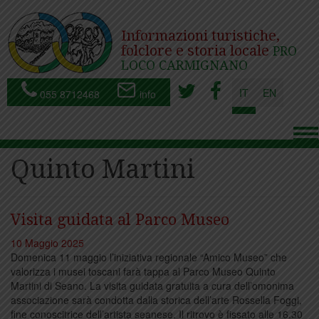
Informazioni turistiche,
folclore e storia locale
PRO
LOCO CARMIGNANO
IT
EN
055 8712468
info
To
nav
Quinto Martini
Visita guidata al Parco Museo
10 Maggio 2025
Domenica 11 maggio l’iniziativa regionale “Amico Museo” che
valorizza i musei toscani farà tappa al Parco Museo Quinto
Martini di Seano. La visita guidata gratuita a cura dell’omonima
associazione sarà condotta dalla storica dell’arte Rossella Foggi,
fine conoscitrice dell’artista seanese. Il ritrovo è fissato alle 16.30