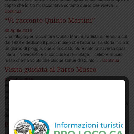
capito che lo zio mi raccontava soltanto quello che voleva …
Continua
“Vi racconto Quinto Martini”
30 Aprile 2016
Una trilogia per raccontare Quinto Martini, l’artista di Seano a cui
dal 1988 è dedicato il parco museo che l’adorna. La storia inizia in
un giorno di pioggia, quello in cui Quinto è nato, attraversa quasi
intera il Novecento e si conclude all’Ermitage, il celebre museo
russo che ha voluto che cinque statue di Quinto, …
Continua
Visita guidata al Parco Museo
8 Ottobre 2015
Visita guidata al Parco Museo “Quinto Martini” di Seano con gli
amici dei musei d’arte contemporanea italiana. L’appuntamento
era sabato 10 ottobre, poi rinviato per il maltempo. L’iniziativa è
stata così spostata a domenica 18 ottonbre, sempre alle 15.30. A
far da guida tra le trentasei fusioni in bronzo del parco all’aperto
dedicato dal 1988 …
Continua
Premiato Opificio Pietre Dure