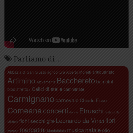
Parliamo di…
antiquariato
Abbazia di San Giusto
agricoltura
Alberto Moretti
Artimino
Bacchereto
bambini
Attivamente
Calici di stelle
camminate
biodistretto+
Carmignano
carnevale
Chiodo Fisso
Comeana
concerti
Etruschi
donne
festa di San
libri
Leonardo da Vinci
fichi secchi
gite
Michele
mercatini
natale
musica
olio
Montalbiolo
mercati