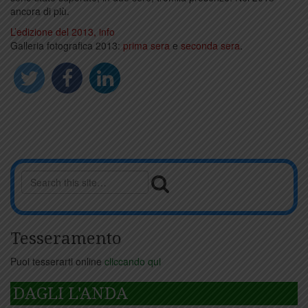
ancora di più.
L’edizione del 2013, info
Galleria fotografica 2013:
prima sera
e
seconda sera
.
Tesseramento
Puoi tesserarti online
cliccando qui
DAGLI L'ANDA