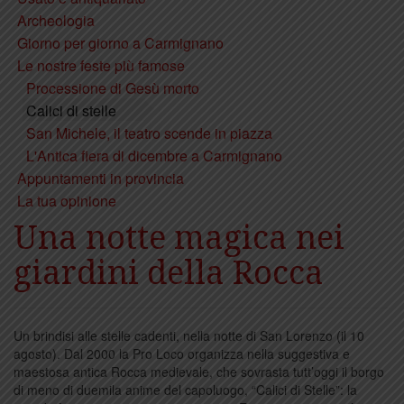
Archeologia
Giorno per giorno a Carmignano
Le nostre feste più famose
Processione di Gesù morto
Calici di stelle
San Michele, il teatro scende in piazza
L'Antica fiera di dicembre a Carmignano
Appuntamenti in provincia
La tua opinione
Una notte magica nei
giardini della Rocca
Un brindisi alle stelle cadenti, nella notte di San Lorenzo (il 10
agosto). Dal 2000 la Pro Loco organizza nella suggestiva e
maestosa antica Rocca medievale, che sovrasta tutt’oggi il borgo
di meno di duemila anime del capoluogo, “Calici di Stelle”: la