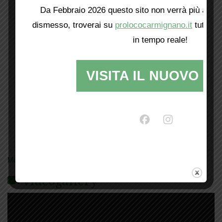
Da Febbraio 2026 questo sito non verrà più aggio
dismesso, troverai su
prolococarmignano.it
tutti i 
in tempo reale!
VISITA IL NUOVO SI
Mostra tutte le locandine
Videogallery