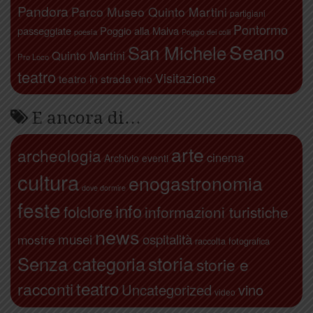
Pandora
Parco Museo Quinto Martini
partigiani
Pontormo
passeggiate
Poggio alla Malva
poesia
Poggio dei colli
Seano
San Michele
Quinto Martini
Pro Loco
teatro
Visitazione
teatro in strada
vino
E ancora di…
arte
archeologia
cinema
Archivio eventi
cultura
enogastronomia
dove dormire
feste
info
folclore
informazioni turistiche
news
ospitalità
musei
mostre
raccolta fotografica
storia
Senza categoria
storie e
teatro
racconti
Uncategorized
vino
video