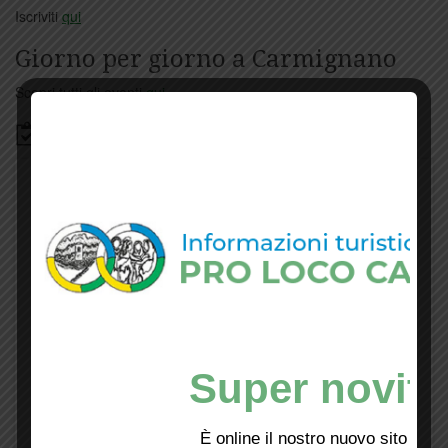
Iscriviti
qui
Giorno per giorno a Carmignano
Scopri tutti gli eventi
qui
Bacheca
Super novità
È online il nostro nuovo sito web!