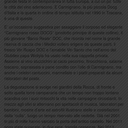
grande festa in contemporanea in tutta Europa, a cui un po’ tutte
le città del vino aderiscono. E Carmignano, la più piccola Docg
d’Italia e la quarta in ordine di tempo istituita nel 1990 in Toscana,
è una di queste.
E’ un’occasione suggestiva per assaggiare il corposo ed elegante
“Carmignano rosso DOCG” (prodotto principe di queste colline), il
più giovane “Barco Reale” DOC, che ricorda nel nome la grande
riserva di caccia che i Medici vollero erigere da queste parti, il
fresco Vin Ruspo DOC e l’amabile Vin Santo che nell’anno del
Giubileo papa Woityla ha usato nella sua cappella privata.
Assieme al vino stuzzichini al cacio pecorino, finocchiona, salame
toscano, soprassata e pane condito con l’olio di Carmignano, ma
anche i celebri cantuccini, marmellate e i piatti preparati da alcuni
ristoratori del posto.
La degustazione si svolge nei giardini della Rocca, di fronte e
sotto quella torre campanaria che un tempo non troppo lontano
scandiva con i suoi rintocchi la vita nelle campagne circostanti. In
mezzo agli olivi si alternano poi spettacoli di musica, laboratori per
bambini, mostre d’arte ed astrofili illustrano stelle e costellazioni
dalla “culla”, luogo un tempo riservato alle vedette. Già nel 2001
in più di mille hanno varcato la porta dell’antico castello. Nel 2011
sono state superate, in due sere, tremila presenze. Nel 2013