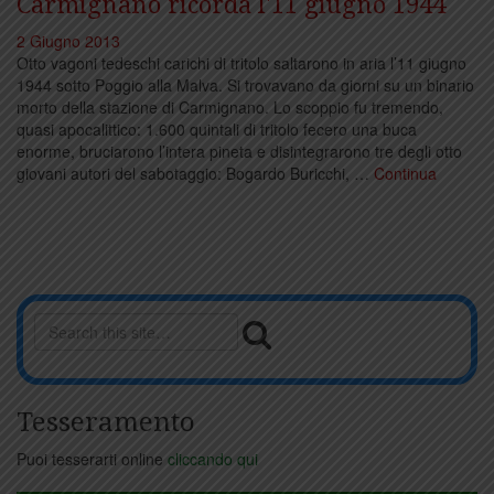
Carmignano ricorda l'11 giugno 1944
2 Giugno 2013
Otto vagoni tedeschi carichi di tritolo saltarono in aria l’11 giugno
1944 sotto Poggio alla Malva. Si trovavano da giorni su un binario
morto della stazione di Carmignano. Lo scoppio fu tremendo,
quasi apocalittico: 1.600 quintali di tritolo fecero una buca
enorme, bruciarono l’intera pineta e disintegrarono tre degli otto
giovani autori del sabotaggio: Bogardo Buricchi, …
Continua
Tesseramento
Puoi tesserarti online
cliccando qui