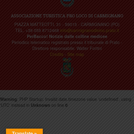
ASSOCIAZIONE TURISTICA PRO LOCO DI CARMIGNANO
PIAZZA MATTEOTTI, 31 - 59015 - CARMIGNANO (PO)
TEL. +39 055 8712468
info@carmignanodivino.prato.it
PerBacco! Notizie dalle colline medicee
Periodico telematico registrato presso il tribunale di Prato -
Direttore responsabile: Walter Fortini
Credits
-
Site map
Warning
: PHP Startup: Invalid date.timezone value 'undefined', using
'UTC' instead in
Unknown
on line
0
Translate »