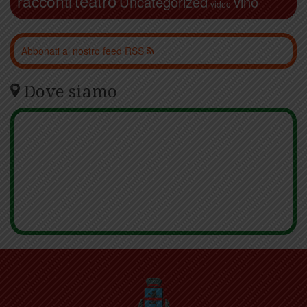
teatro
racconti
Uncategorized
vino
video
Abbonati al nostro feed RSS
Dove siamo