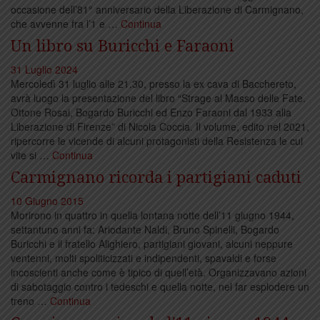
occasione dell’81° anniversario della Liberazione di Carmignano,
che avvenne fra l’1 e …
Continua
Un libro su Buricchi e Faraoni
31 Luglio 2024
Mercoledì 31 luglio alle 21.30, presso la ex cava di Bacchereto,
avrà luogo la presentazione del libro “Strage al Masso delle Fate.
Ottone Rosai, Bogardo Buricchi ed Enzo Faraoni dal 1933 alla
Liberazione di Firenze” di Nicola Coccia. Il volume, edito nel 2021,
ripercorre le vicende di alcuni protagonisti della Resistenza le cui
vite si …
Continua
Carmignano ricorda i partigiani caduti
10 Giugno 2015
Morirono in quattro in quella lontana notte dell’11 giugno 1944,
settantuno anni fa: Ariodante Naldi, Bruno Spinelli, Bogardo
Buricchi e il fratello Alighiero, partigiani giovani, alcuni neppure
ventenni, molti spoliticizzati e indipendenti, spavaldi e forse
incoscienti anche come è tipico di quell’età. Organizzavano azioni
di sabotaggio contro i tedeschi e quella notte, nel far esplodere un
treno …
Continua