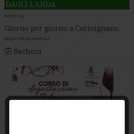
DAGLI L'ANDA
Iscriviti
qui
Giorno per giorno a Carmignano
Scopri tutti gli eventi
qui
Bacheca