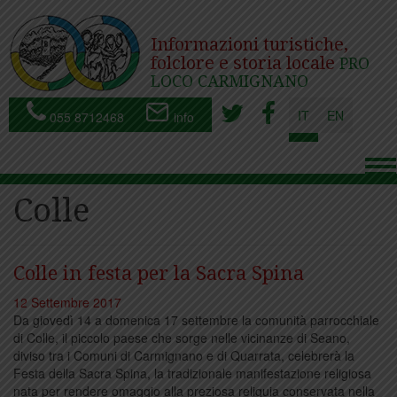
Informazioni turistiche,
folclore e storia locale
PRO
LOCO CARMIGNANO
IT
EN
055 8712468
info
To
nav
Colle
Colle in festa per la Sacra Spina
12 Settembre 2017
Da giovedì 14 a domenica 17 settembre la comunità parrocchiale
di Colle, il piccolo paese che sorge nelle vicinanze di Seano,
diviso tra i Comuni di Carmignano e di Quarrata, celebrerà la
Festa della Sacra Spina, la tradizionale manifestazione religiosa
nata per rendere omaggio alla preziosa reliquia conservata nella