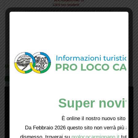
Mostra tutte le locandine
Videogallery
Super novità
È online il nostro nuovo sito web!
Da Febbraio 2026 questo sito non verrà più aggio
dismesso, troverai su
prolococarmignano.it
tutti i 