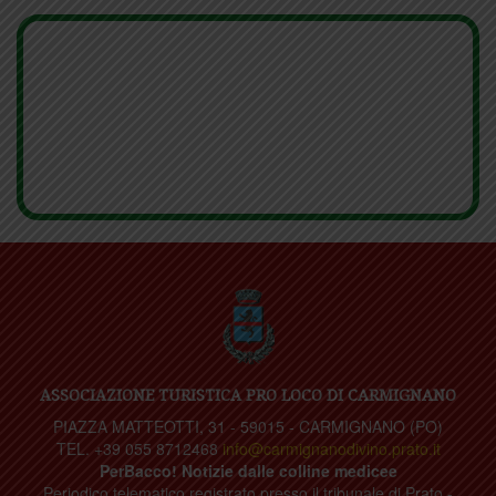
ASSOCIAZIONE TURISTICA PRO LOCO DI CARMIGNANO
PIAZZA MATTEOTTI, 31 - 59015 - CARMIGNANO (PO)
TEL. +39 055 8712468
info@carmignanodivino.prato.it
PerBacco! Notizie dalle colline medicee
Periodico telematico registrato presso il tribunale di Prato -