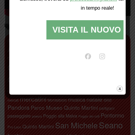
in tempo reale!
Parliamo di…
VISITA IL NUOVO SI
antiquariato
Abbazia di San Giusto
agricoltura
Alberto Moretti
Artimino
Bacchereto
bambini
Attivamente
Calici di stelle
camminate
biodistretto+
Carmignano
carnevale
Chiodo Fisso
Comeana
concerti
Etruschi
donne
festa di San
libri
Leonardo da Vinci
fichi secchi
gite
Michele
mercatini
natale
musica
olio
Montalbiolo
mercati
Pandora
Parco Museo Quinto Martini
partigiani
Pontormo
passeggiate
Poggio alla Malva
poesia
Poggio dei colli
Seano
San Michele
Quinto Martini
Pro Loco