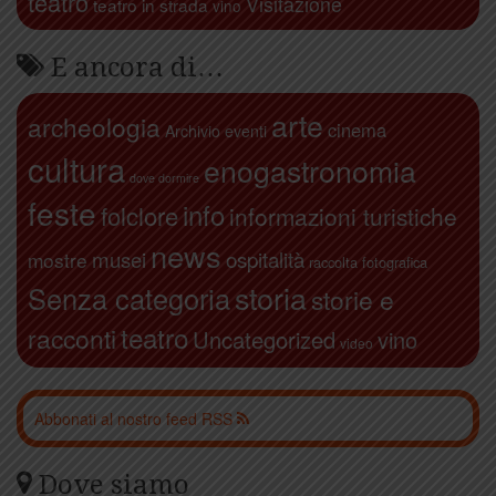
teatro
Visitazione
teatro in strada
vino
E ancora di…
arte
archeologia
cinema
Archivio eventi
cultura
enogastronomia
dove dormire
feste
info
folclore
informazioni turistiche
news
ospitalità
musei
mostre
raccolta fotografica
storia
Senza categoria
storie e
teatro
racconti
Uncategorized
vino
video
Abbonati al nostro feed RSS
Dove siamo