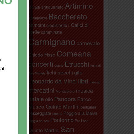
Artimino
antiquariato
Moretti
Bacchereto
Attivamente
bambini
Calici di
biodistretto+
stelle
camminate
Carmignano
carnevale
Comeana
Chiodo Fisso
i
concerti
Etruschi
donne
festa di
ati
fichi secchi
gite
San Michele
libri
Leonardo da Vinci
mercati
mercatini
musica
Montalbiolo
natale
Pandora
Parco
olio
Museo Quinto Martini
partigiani
passeggiate
Poggio alla Malva
poesia
Pontormo
Pro Loco
Poggio dei colli
San
Quinto Martini