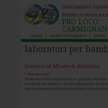
Informazioni turisti
folclore e storia loca
PRO LOCO
CARMIGNAN
musei
scopri Carmignano
eventi
laboratori per bamb
Inverno al Museo di Artimino
7 Dicembre 2021
Anche nei freddi mesi di dicembre, gennaio e febbraio
le bellezze del territorio e la storia degli antichi Etrusc
che si svolgeranno all’interno del Museo archeologico 