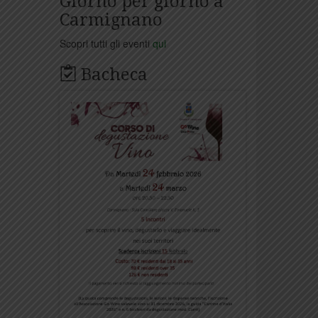
Giorno per giorno a
Carmignano
Scopri tutti gli eventi
qui
Bacheca