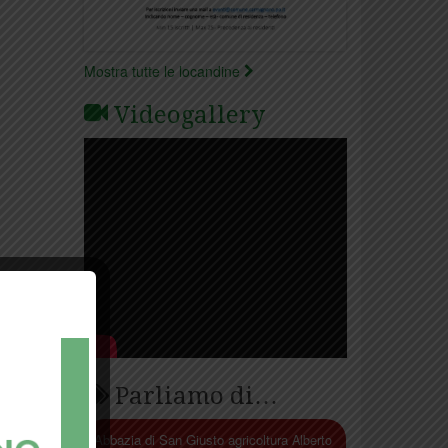
Mostra tutte le locandine
Videogallery
Parliamo di…
Abbazia di San Giusto
agricoltura
Alberto