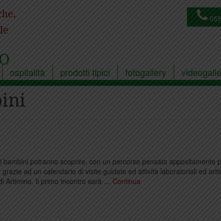
che,
055
le
O
ospitalità
prodotti tipici
fotogallery
videogalle
ini
 i bambini potranno scoprire, con un percorso pensato appositamente p
hi grazie ad un calendario di visite guidate ed attività laboratoriali ed arti
di Artimino. Il primo incontro sarà …
Continua