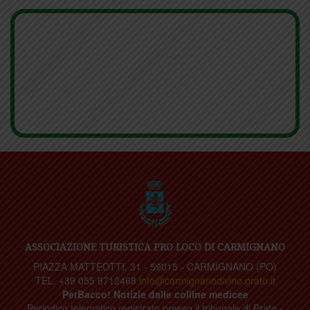
ASSOCIAZIONE TURISTICA PRO LOCO DI CARMIGNANO
PIAZZA MATTEOTTI, 31 - 59015 - CARMIGNANO (PO)
TEL. +39 055 8712468
info@carmignanodivino.prato.it
PerBacco! Notizie dalle colline medicee
Periodico telematico registrato presso il tribunale di Prato -