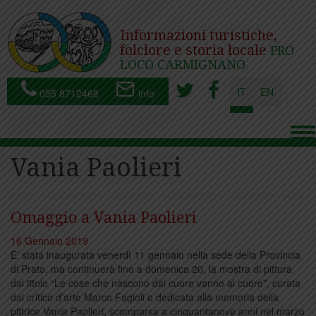
Informazioni turistiche,
folclore e storia locale
PRO
LOCO CARMIGNANO
IT
EN
055 8712468
info
To
nav
Vania Paolieri
Omaggio a Vania Paolieri
16 Gennaio 2019
E’ stata inaugurata venerdì 11 gennaio nella sede della Provincia
di Prato, ma continuerà fino a domenica 20, la mostra di pittura
dal titolo “Le cose che nascono dal cuore vanno al cuore”, curata
dal critico d’arte Marco Fagioli e dedicata alla memoria della
pittrice Vania Paolieri, scomparsa a cinquantanove anni nel marzo