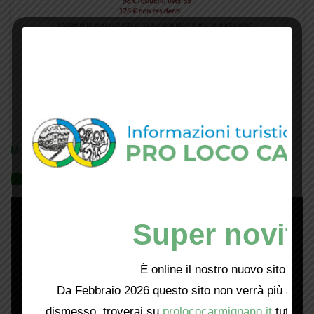
Mostra tutte le locandine
Videogallery
Super novità
È online il nostro nuovo sito web!
Da Febbraio 2026 questo sito non verrà più aggio
dismesso, troverai su
prolococarmignano.it
tutti i 