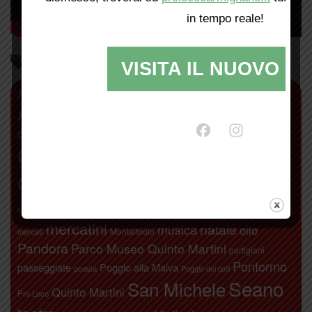
in tempo reale!
Parliamo di…
VISITA IL NUOVO SI
antiquariato
Abbazia di San Giusto
agricoltura
Alberto Moretti
Artimino
Bacchereto
bambini
Attivamente
Calici di stelle
camminate
biodistretto+
Carmignano
carnevale
Chiodo Fisso
Comeana
concerti
Etruschi
donne
festa di San
libri
Leonardo da Vinci
fichi secchi
gite
Michele
mercatini
natale
musica
olio
Montalbiolo
mercati
Pandora
Parco Museo Quinto Martini
partigiani
Pontormo
passeggiate
Poggio alla Malva
poesia
Poggio dei colli
Seano
San Michele
Quinto Martini
Pro Loco