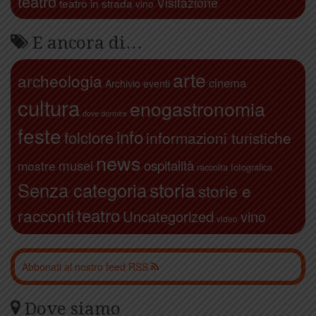
teatro
Visitazione
teatro in strada
vino
E ancora di…
arte
archeologia
cinema
Archivio eventi
cultura
enogastronomia
dove dormire
feste
info
folclore
informazioni turistiche
news
ospitalità
musei
mostre
raccolta fotografica
storia
Senza categoria
storie e
teatro
racconti
Uncategorized
vino
video
Abbonati al nostro feed RSS
Dove siamo