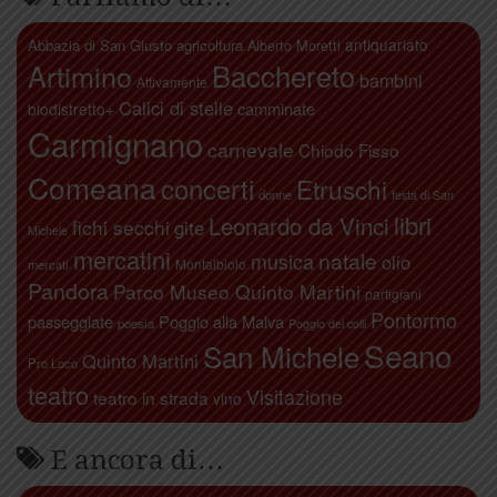
antiquariato
Abbazia di San Giusto
agricoltura
Alberto Moretti
Artimino
Bacchereto
bambini
Attivamente
Calici di stelle
camminate
biodistretto+
Carmignano
carnevale
Chiodo Fisso
Comeana
concerti
Etruschi
donne
festa di San
libri
Leonardo da Vinci
fichi secchi
gite
Michele
mercatini
natale
musica
olio
Montalbiolo
mercati
Pandora
Parco Museo Quinto Martini
partigiani
Pontormo
passeggiate
Poggio alla Malva
poesia
Poggio dei colli
Seano
San Michele
Quinto Martini
Pro Loco
teatro
Visitazione
teatro in strada
vino
E ancora di…