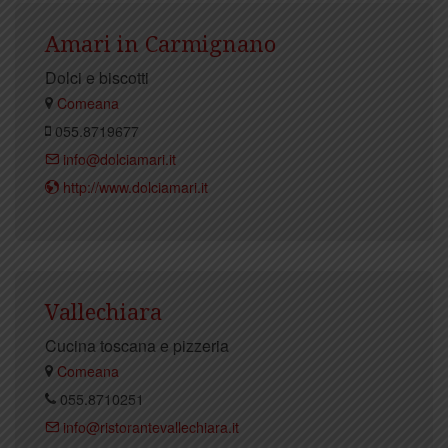
Amari in Carmignano
Dolci e biscotti
Comeana
055.8719677
info@dolciamari.it
http://www.dolciamari.it
Vallechiara
Cucina toscana e pizzeria
Comeana
055.8710251
info@ristorantevallechiara.it