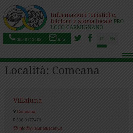
Informazioni turistiche,
folclore e storia locale
PRO
LOCO CARMIGNANO
IT
EN
055 8712468
info
To
nav
Località:
Comeana
Villaluna
Comeana
338 3177473
info@villalunatuscany.it