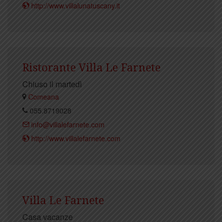
http://www.villalunatuscany.it
Ristorante Villa Le Farnete
Chiuso il martedì
Comeana
055.8719028
info@villalefarnete.com
http://www.villalefarnete.com
Villa Le Farnete
Casa vacanze