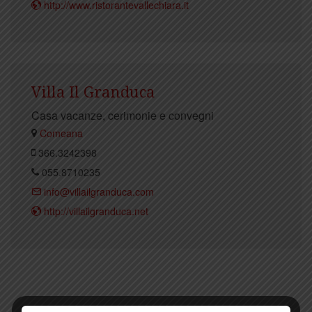
http://www.ristorantevallechiara.it
Villa Il Granduca
Casa vacanze, cerimonie e convegni
Comeana
366.3242398
055.8710235
info@villailgranduca.com
http://villailgranduca.net