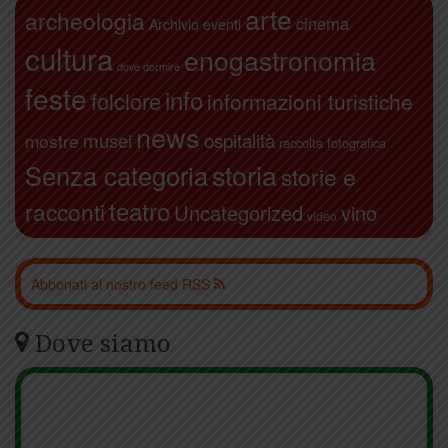
arte
archeologia
cinema
Archivio eventi
cultura
enogastronomia
dove dormire
feste
info
folclore
informazioni turistiche
news
ospitalità
musei
mostre
raccolta fotografica
storia
Senza categoria
storie e
teatro
racconti
Uncategorized
vino
video
Abbonati al nostro feed RSS
Dove siamo