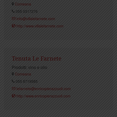
Comeana
055 0317276
info@villalefarnete.com
http://www.villalefarnete.com
Tenuta Le Farnete
Prodotti: vino e olio
Comeana
055 8719585
lefarnete@enricopierazzuoli.com
http://www.enricopierazzuoli.com