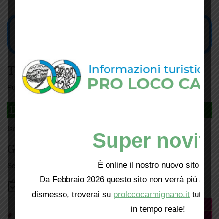
Tesseramento
Puoi tesserarti online
cliccando qui
DAGLI L'ANDA
Iscriviti
qui
Super novità
Giorno per giorno a Carmignano
Scopri tutti gli eventi
qui
È online il nostro nuovo sito web!
Da Febbraio 2026 questo sito non verrà più aggio
Bacheca
dismesso, troverai su
prolococarmignano.it
tutti i 
in tempo reale!