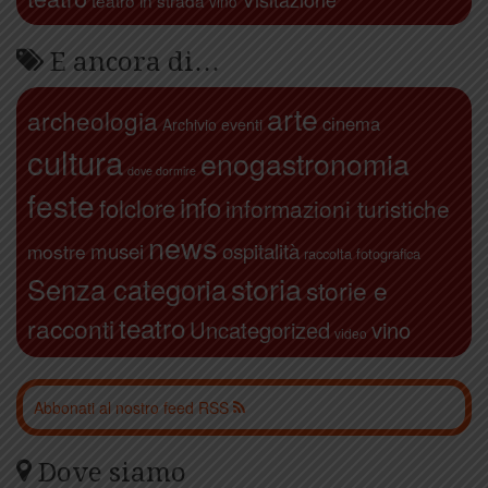
teatro in strada
vino
E ancora di…
arte
archeologia
cinema
Archivio eventi
cultura
enogastronomia
dove dormire
feste
info
folclore
informazioni turistiche
news
ospitalità
musei
mostre
raccolta fotografica
storia
Senza categoria
storie e
teatro
racconti
Uncategorized
vino
video
Abbonati al nostro feed RSS
Dove siamo