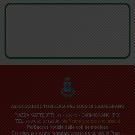
ASSOCIAZIONE TURISTICA PRO LOCO DI CARMIGNANO
PIAZZA MATTEOTTI, 31 - 59015 - CARMIGNANO (PO)
TEL. +39 055 8712468
info@carmignanodivino.prato.it
PerBacco! Notizie dalle colline medicee
Periodico telematico registrato presso il tribunale di Prato -