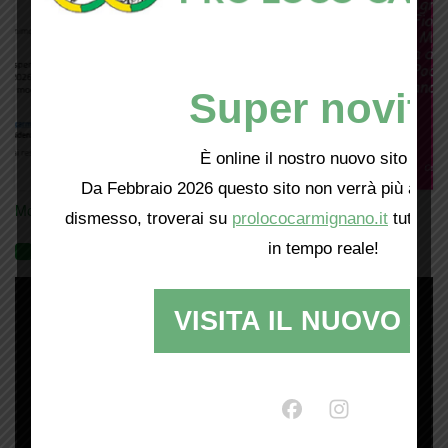
Super novità
È online il nostro nuovo sito web!
Da Febbraio 2026 questo sito non verrà più aggio
Mostra tutte le locandine
dismesso, troverai su
prolococarmignano.it
tutti i 
in tempo reale!
Videogallery
VISITA IL NUOVO SI