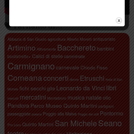
Parliamo di…
antiquariato
Abbazia di San Giusto
agricoltura
Alberto Moretti
Artimino
Bacchereto
bambini
Attivamente
Calici di stelle
camminate
biodistretto+
Carmignano
carnevale
Chiodo Fisso
Comeana
concerti
Etruschi
donne
festa di San
libri
Leonardo da Vinci
fichi secchi
gite
Michele
mercatini
natale
musica
olio
Montalbiolo
mercati
Pandora
Parco Museo Quinto Martini
partigiani
Pontormo
passeggiate
Poggio alla Malva
poesia
Poggio dei colli
Seano
San Michele
Quinto Martini
Pro Loco
teatro
Visitazione