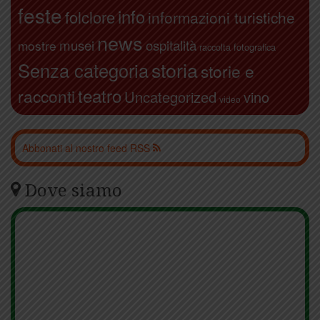
feste
info
folclore
informazioni turistiche
news
ospitalità
musei
mostre
raccolta fotografica
storia
Senza categoria
storie e
teatro
racconti
Uncategorized
vino
video
Abbonati al nostro feed RSS
Dove siamo