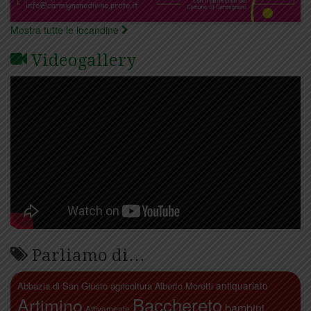
Mostra tutte le locandine
Videogallery
Parliamo di…
antiquariato
Abbazia di San Giusto
agricoltura
Alberto Moretti
Artimino
Bacchereto
bambini
Attivamente