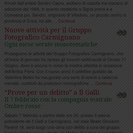
Un pirata di nome
10 Gen
firmati dall’artista Sandro Capra, siciliano di nascita ma toscano di
Marco
adozione dal 1968, in quanto residente a Signa prima e a
Comeana poi. Sandro, originario di Villadoro, un piccolo centro in
provincia di Enna, ha alle …
Continua
A gennaio con gli
Nuove attività per il Gruppo
31 Dic
Etruschi
Fotografico Carmignano
Ogni mese serate monotematiche
Proseguono le attività del Gruppo Fotografico Carmignano, che
A gennaio a teatro con i
29 Dic
all’inizio di gennaio ha ripreso gli incontri settimanali al Circolo 11
bambini
Giugno, dove è ancora in corso la mostra allestita in occasione
dell’Antica Fiera. Con il nuovo anno il collettivo guidato da
Valentina Bellini ha inaugurato una serie di eventi a cadenza
Concerto per organo e
mensile, costituiti da proiezioni monografiche …
Continua
28 Dic
coro ad Artimino
“Prove per un delitto” a Il Galli
Il 7 febbraio con la compagnia teatrale
Ombre rosse
In mostra i dipinti di
27 Dic
Sabato 7 febbraio a partire dalle ore 20, presso il salone
Cacchiani
polivalente de Il Galli a Carmignano, nel viale Beato Giovanni
Parenti 18, avrà luogo una cena con delitto a cura del gruppo
teatrale Ombre rosse, diretto da Matteo Cecchini. Lo spettacolo,