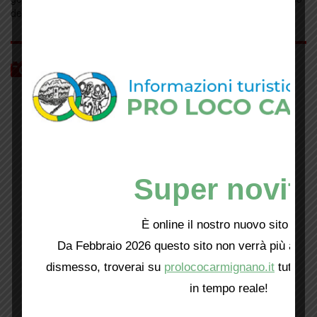
della prima giornata, il pomeriggio dalle …
Continua
La scatola sonora di
27 Nov
Civinini
Fotogallery
Sandro Capra presenta
06 Feb
i suoi cortometraggi
Nuove attività per il
02 Feb
Super novità
Gruppo Fotografico Carmignano
È online il nostro nuovo sito web!
“Prove per un delitto”
31 Gen
60esimo Anniversario Pro Loco
Da Febbraio 2026 questo sito non verrà più aggio
a Il Galli
dismesso, troverai su
prolococarmignano.it
tutti i 
in tempo reale!
Concerto per non
31 Gen
dimenticare