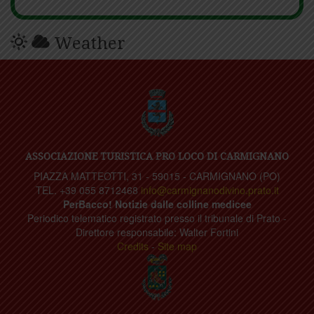
Weather
ASSOCIAZIONE TURISTICA PRO LOCO DI CARMIGNANO
PIAZZA MATTEOTTI, 31 - 59015 - CARMIGNANO (PO)
TEL. +39 055 8712468
info@carmignanodivino.prato.it
PerBacco! Notizie dalle colline medicee
Periodico telematico registrato presso il tribunale di Prato -
Direttore responsabile: Walter Fortini
Credits
-
Site map