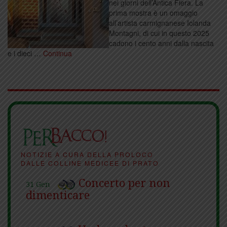
nei giorni dell’Antica Fiera. La
prima mostra è un omaggio
all’artista carmignanese Iolanda
Montagni, di cui in questo 2025
cadono i cento anni dalla nascita
e i dieci …
Continua
NOTIZIE A CURA DELLA PROLOCO
DALLE COLLINE MEDICEE DI PRATO
Concerto per non
31 Gen
dimenticare
Verba volant a
24 Gen