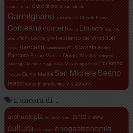
Calici di stelle
camminate
biodistretto+
Carmignano
carnevale
Chiodo Fisso
Comeana
concerti
Etruschi
donne
festa di San
libri
Leonardo da Vinci
fichi secchi
gite
Michele
mercatini
natale
musica
olio
Montalbiolo
mercati
Pandora
Parco Museo Quinto Martini
partigiani
Pontormo
passeggiate
Poggio alla Malva
poesia
Poggio dei colli
Seano
San Michele
Quinto Martini
Pro Loco
teatro
Visitazione
teatro in strada
vino
E ancora di…
arte
archeologia
cinema
Archivio eventi
cultura
enogastronomia
dove dormire