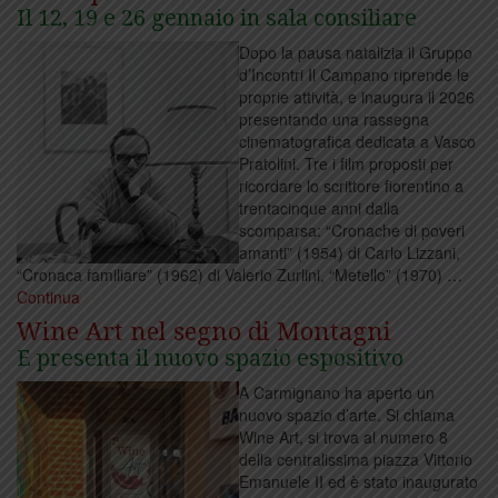
Il 12, 19 e 26 gennaio in sala consiliare
Dopo la pausa natalizia il Gruppo
d’Incontri Il Campano riprende le
proprie attività, e inaugura il 2026
presentando una rassegna
cinematografica dedicata a Vasco
Pratolini. Tre i film proposti per
ricordare lo scrittore fiorentino a
trentacinque anni dalla
scomparsa: “Cronache di poveri
amanti” (1954) di Carlo Lizzani,
“Cronaca familiare” (1962) di Valerio Zurlini, “Metello” (1970) …
Continua
Wine Art nel segno di Montagni
E presenta il nuovo spazio espositivo
A Carmignano ha aperto un
nuovo spazio d’arte. Si chiama
Wine Art, si trova al numero 8
della centralissima piazza Vittorio
Emanuele II ed è stato inaugurato