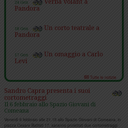
Pandora
Un corto teatrale a
18 Gen
Pandora
Un omaggio a Carlo
17 Gen
Levi
Spettacolo e letture con
Tutte le notizie
15 Gen
le ombre
Sandro Capra presenta i suoi
cortometraggi
Notte bianca allo
Il 6 febbraio allo Spazio Giovani di
15 Gen
Spazio Giovani
Comeana
Venerdì 6 febbraio alle 21.15 allo Spazio Giovani di Comeana, in
piazza Cesare Battisti 17, saranno proiettati due cortometraggi