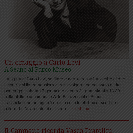
Un omaggio a Carlo Levi
A Seano al Parco Museo
La figura di Carlo Levi, scrittore e non solo, sarà al centro di due
incontri del libero pensiero che si svolgeranno nel corso di due
pomeriggi, sabato 17 gennaio e sabato 31 gennaio alle 16.30
nella biblioteca comunale Aldo Palazzeschi di Seano.
L’associazione omaggerà questo colto intellettuale, scrittore e
pittore del Novecento di cui sono …
Continua
Il Campano ricorda Vasco Pratolini