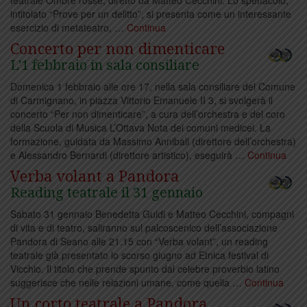
Ultimo appuntamento
intitolato “Prove per un delitto”, si presenta come un interessante
27 Dic
del Tè-atro
esercizio di metateatro, …
Continua
Concerto per non dimenticare
L'1 febbraio in sala consiliare
“Benvenuti in casa
25 Dic
Domenica 1 febbraio alle ore 17, nella sala consiliare del Comune
Gori” a Comeana
di Carmignano, in piazza Vittorio Emanuele II 3, si svolgerà il
concerto “Per non dimenticare”, a cura dell’orchestra e del coro
della Scuola di Musica L’Ottava Nota dei comuni medicei. La
Due mostre in sala
22 Dic
formazione, guidata da Massimo Annibali (direttore dell’orchestra)
consiliare con Libera
e Alessandro Bernardi (direttore artistico), eseguirà …
Continua
Verba volant a Pandora
Reading teatrale il 31 gennaio
È tempo di Natale
21 Dic
Sabato 31 gennaio Benedetta Guidi e Matteo Cecchini, compagni
di vita e di teatro, saliranno sul palcoscenico dell’associazione
Pandora di Seano alle 21.15 con “Verba volant”, un reading
teatrale già presentato lo scorso giugno ad Etnica festival di
Concerto prima di
20 Dic
Vicchio. Il titolo che prende spunto dal celebre proverbio latino
Natale
suggerisce che nelle relazioni umane, come quella …
Continua
Un corto teatrale a Pandora