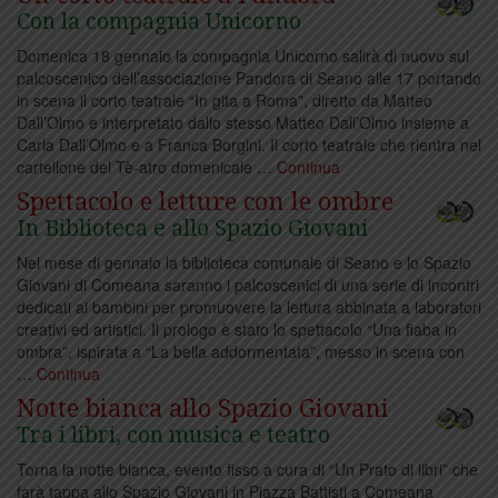
Con la compagnia Unicorno
Il Novecento
20 Dic
carmignanese al Galli fino al 6
Domenica 18 gennaio la compagnia Unicorno salirà di nuovo sul
palcoscenico dell’associazione Pandora di Seano alle 17 portando
gennaio
in scena il corto teatrale “In gita a Roma”, diretto da Matteo
Dall’Olmo e interpretato dallo stesso Matteo Dall’Olmo insieme a
Prima mostra per il
18 Dic
Carla Dall’Olmo e a Franca Borgini. Il corto teatrale che rientra nel
Gruppo Fotografico Carmignano
cartellone del Tè-atro domenicale …
Continua
Spettacolo e letture con le ombre
In Biblioteca e allo Spazio Giovani
Vino e biscotti di
18 Dic
Carmignano alla Camera dei
Nel mese di gennaio la biblioteca comunale di Seano e lo Spazio
Giovani di Comeana saranno i palcoscenici di una serie di incontri
Deputati
dedicati ai bambini per promuovere la lettura abbinata a laboratori
creativi ed artistici. Il prologo è stato lo spettacolo “Una fiaba in
Passaggio di consegne e
16 Dic
ombra”, ispirata a “La bella addormentata”, messo in scena con
premio per il Biscottificio Bellini
…
Continua
Notte bianca allo Spazio Giovani
Tra i libri, con musica e teatro
Carmignano a tavola
16 Dic
per le feste
Torna la notte bianca, evento fisso a cura di “Un Prato di libri” che
farà tappa allo Spazio Giovani in Piazza Battisti a Comeana