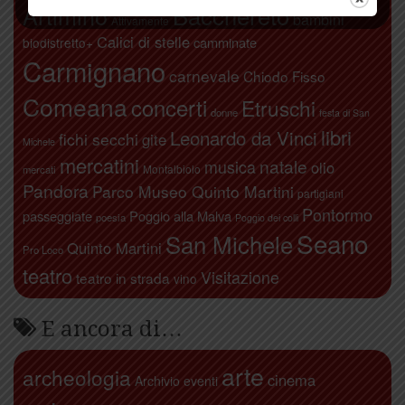
Artimino
Bacchereto
bambini
Attivamente
Calici di stelle
camminate
biodistretto+
Carmignano
carnevale
Chiodo Fisso
Comeana
concerti
Etruschi
donne
festa di San
libri
Leonardo da Vinci
fichi secchi
gite
Michele
mercatini
natale
musica
olio
Montalbiolo
mercati
Pandora
Parco Museo Quinto Martini
partigiani
Pontormo
passeggiate
Poggio alla Malva
poesia
Poggio dei colli
Seano
San Michele
Quinto Martini
Pro Loco
teatro
Visitazione
teatro in strada
vino
E ancora di…
arte
archeologia
cinema
Archivio eventi