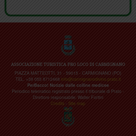
ASSOCIAZIONE TURISTICA PRO LOCO DI CARMIGNANO
PIAZZA MATTEOTTI, 31 - 59015 - CARMIGNANO (PO)
TEL. +39 055 8712468
info@carmignanodivino.prato.it
PerBacco! Notizie dalle colline medicee
Periodico telematico registrato presso il tribunale di Prato -
Direttore responsabile: Walter Fortini
Credits
-
Site map