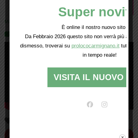
Super novità
Mostra tutte le locandine
È online il nostro nuovo sito web!
Videogallery
Da Febbraio 2026 questo sito non verrà più aggio
dismesso, troverai su
prolococarmignano.it
tutti i 
in tempo reale!
VISITA IL NUOVO SI
Parliamo di…
antiquariato
Abbazia di San Giusto
agricoltura
Alberto Moretti