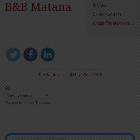
B&B Matana
Valle
349 7543410
cinzia@matana-bb.it
Villaluna
Il Gira-Sole 23
Powered by
Translate