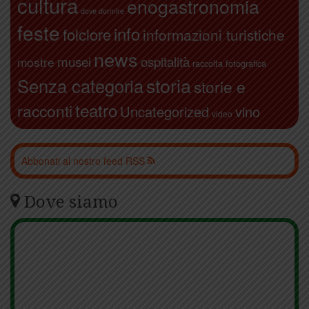
cultura
enogastronomia
dove dormire
feste
info
folclore
informazioni turistiche
news
ospitalità
musei
mostre
raccolta fotografica
storia
Senza categoria
storie e
teatro
racconti
Uncategorized
vino
video
Abbonati al nostro feed RSS
Dove siamo