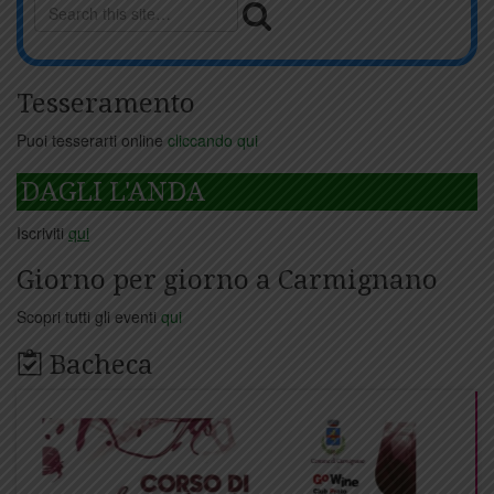
Tesseramento
Puoi tesserarti online
cliccando qui
DAGLI L'ANDA
Iscriviti
qui
Giorno per giorno a Carmignano
Scopri tutti gli eventi
qui
Bacheca