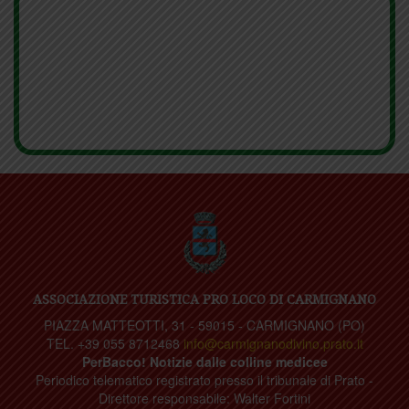
ASSOCIAZIONE TURISTICA PRO LOCO DI CARMIGNANO
PIAZZA MATTEOTTI, 31 - 59015 - CARMIGNANO (PO)
TEL. +39 055 8712468
info@carmignanodivino.prato.it
PerBacco! Notizie dalle colline medicee
Periodico telematico registrato presso il tribunale di Prato -
Direttore responsabile: Walter Fortini