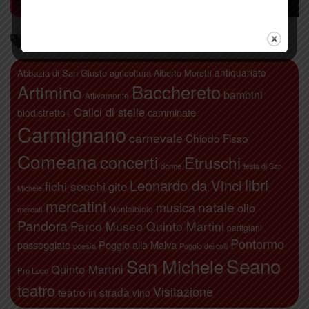
Parliamo di…
antiquariato
Abbazia di San Giusto
agricoltura
Alberto Moretti
Artimino
Bacchereto
bambini
Attivamente
Calici di stelle
camminate
biodistretto+
Carmignano
carnevale
Chiodo Fisso
Comeana
concerti
Etruschi
donne
festa di San
libri
Leonardo da Vinci
fichi secchi
gite
Michele
mercatini
natale
musica
olio
Montalbiolo
mercati
Pandora
Parco Museo Quinto Martini
partigiani
Pontormo
passeggiate
Poggio alla Malva
poesia
Poggio dei colli
Seano
San Michele
Quinto Martini
Pro Loco
teatro
Visitazione
teatro in strada
vino