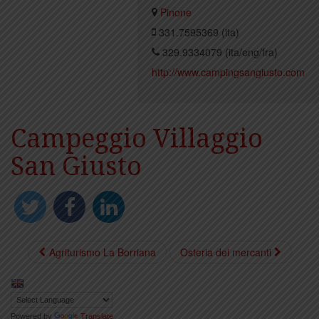
Pinone
331.7595369 (ita)
329.9334079 (ita/eng/fra)
http://www.campingsangiusto.com
Campeggio Villaggio
San Giusto
Agriturismo La Borriana
Osteria dei mercanti
Powered by
Translate