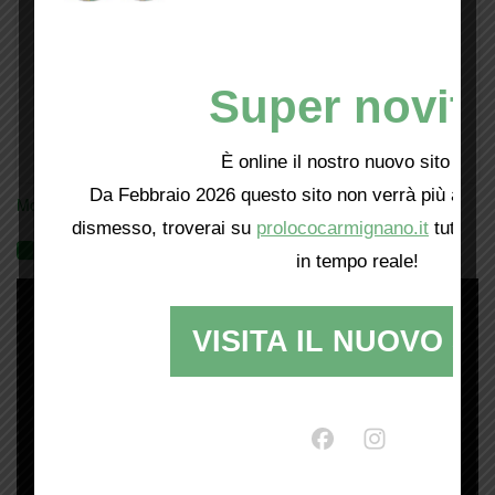
Super novità
È online il nostro nuovo sito web!
Da Febbraio 2026 questo sito non verrà più aggio
Mostra tutte le locandine
dismesso, troverai su
prolococarmignano.it
tutti i 
Videogallery
in tempo reale!
VISITA IL NUOVO SI