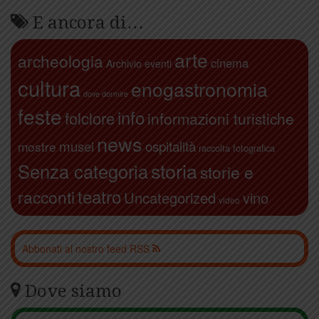
E ancora di…
arte
archeologia
cinema
Archivio eventi
cultura
enogastronomia
dove dormire
feste
info
folclore
informazioni turistiche
news
ospitalità
musei
mostre
raccolta fotografica
storia
Senza categoria
storie e
teatro
racconti
Uncategorized
vino
video
Abbonati al nostro feed RSS
Dove siamo