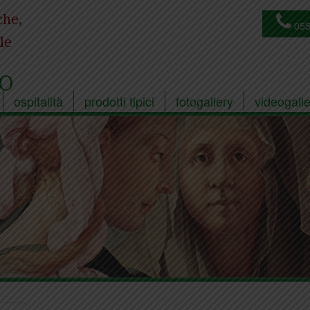
che,
055
le
O
ospitalità
prodotti tipici
fotogallery
videogalle