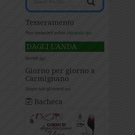
Tesseramento
Puoi tesserarti online
cliccando qui
DAGLI L'ANDA
Iscriviti
qui
Giorno per giorno a
Carmignano
Scopri tutti gli eventi
qui
Bacheca