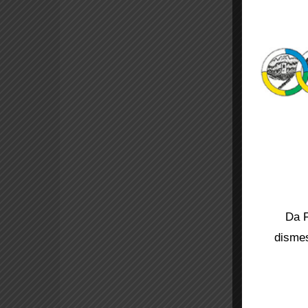
Da F
dismes