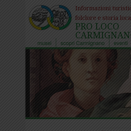
Informazioni turisti
folclore e storia loca
PRO LOCO
CARMIGNAN
musei
scopri Carmignano
eventi