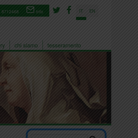
IT
EN
 8712468
info
ry
chi siamo
tesseramento