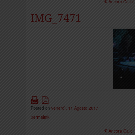
Ancora Calici
IMG_7471
Print
PDF
|
Posted on
venerdì, 11 Agosto 2017
permalink
.
Ancora Calici