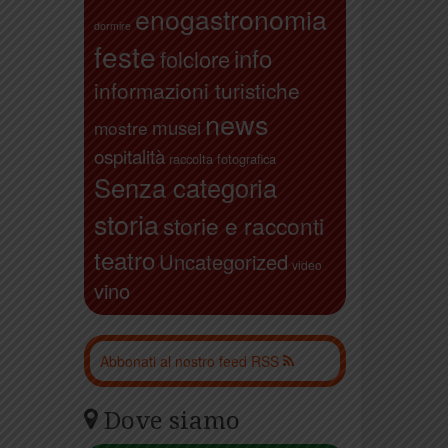
enogastronomia
dormire
feste
info
folclore
informazioni turistiche
news
musei
mostre
ospitalità
raccolta fotografica
Senza categoria
storia
storie e racconti
teatro
Uncategorized
video
vino
Abbonati al nostro feed RSS
Dove siamo