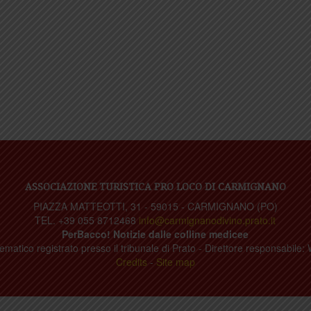
ASSOCIAZIONE TURISTICA PRO LOCO DI CARMIGNANO
PIAZZA MATTEOTTI, 31 - 59015 - CARMIGNANO (PO)
TEL. +39 055 8712468
info@carmignanodivino.prato.it
PerBacco! Notizie dalle colline medicee
ematico registrato presso il tribunale di Prato - Direttore responsabile: 
Credits
-
Site map