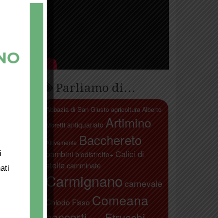
Parliamo di…
Abbazia di San Giusto
agricoltura
Alberto
Artimino
antiquariato
Moretti
Bacchereto
Attivamente
bambini
Calici di
i
biodistretto+
stelle
camminate
ati
Carmignano
carnevale
Comeana
Chiodo Fisso
concerti
Etruschi