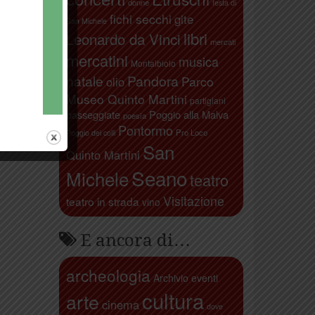
donne
festa di
fichi secchi
gite
San Michele
libri
Leonardo da Vinci
mercati
mercatini
musica
Montalbiolo
natale
Pandora
Parco
olio
Museo Quinto Martini
partigiani
passeggiate
Poggio alla Malva
poesia
Pontormo
Pro Loco
Poggio dei colli
San
Quinto Martini
Seano
Michele
teatro
Visitazione
teatro in strada
vino
E ancora di…
archeologia
Archivio eventi
cultura
arte
cinema
dove