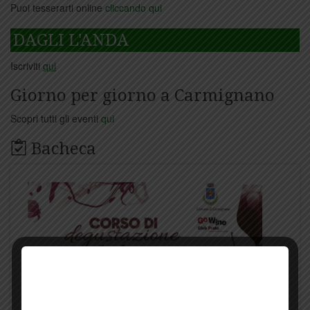
Puoi tesserarti online
cliccando qui
DAGLI L'ANDA
Iscriviti
qui
Giorno per giorno a Carmignano
Scopri tutti gli eventi
qui
Bacheca