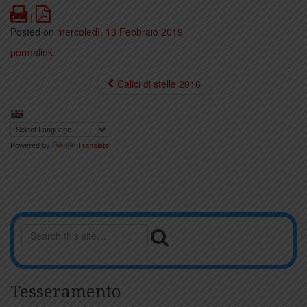
Print
PDF
|
Posted on
mercoledì, 13 Febbraio 2019
permalink
.
Calici di stelle 2016
Powered by
Translate
Tesseramento