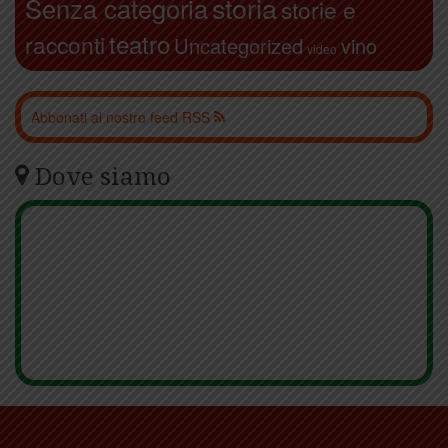
storia
Senza categoria
storie e
teatro
racconti
Uncategorized
vino
video
Abbonati al nostro feed RSS
Dove siamo