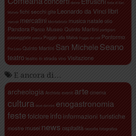
Comeana
concerti
Etruschi
donne
festa di San
libri
Leonardo da Vinci
fichi secchi
gite
Michele
mercatini
natale
musica
olio
Montalbiolo
mercati
Pandora
Parco Museo Quinto Martini
partigiani
Pontormo
passeggiate
Poggio alla Malva
poesia
Poggio dei colli
Seano
San Michele
Quinto Martini
Pro Loco
teatro
Visitazione
teatro in strada
vino
E ancora di…
arte
archeologia
cinema
Archivio eventi
cultura
enogastronomia
dove dormire
feste
info
folclore
informazioni turistiche
news
ospitalità
musei
mostre
raccolta fotografica