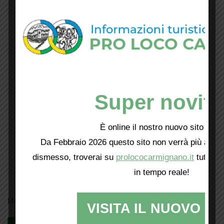
Super novità
È online il nostro nuovo sito web!
Da Febbraio 2026 questo sito non verrà più aggio
dismesso, troverai su
prolococarmignano.it
tutti i 
in tempo reale!
Mostra tutte le locandine
VISITA IL NUOVO SI
Videogallery