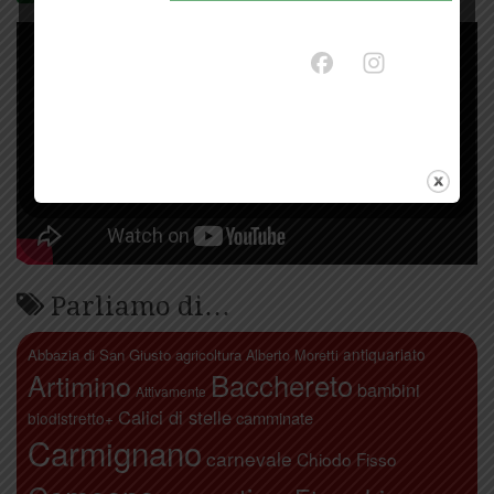
Parliamo di…
antiquariato
Abbazia di San Giusto
agricoltura
Alberto Moretti
Artimino
Bacchereto
bambini
Attivamente
Calici di stelle
camminate
biodistretto+
Carmignano
carnevale
Chiodo Fisso