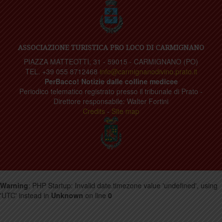
ASSOCIAZIONE TURISTICA PRO LOCO DI CARMIGNANO
PIAZZA MATTEOTTI, 31 - 59015 - CARMIGNANO (PO)
TEL. +39 055 8712468
info@carmignanodivino.prato.it
PerBacco! Notizie dalle colline medicee
Periodico telematico registrato presso il tribunale di Prato -
Direttore responsabile: Walter Fortini
Credits
-
Site map
Warning
: PHP Startup: Invalid date.timezone value 'undefined', using
'UTC' instead in
Unknown
on line
0