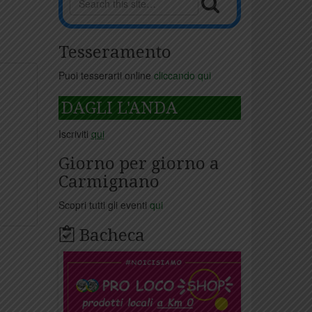
Tesseramento
Puoi tesserarti online
cliccando qui
DAGLI L'ANDA
Iscriviti
qui
Giorno per giorno a
Carmignano
Scopri tutti gli eventi
qui
Bacheca