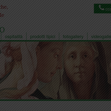
che,
055
le
O
ospitalità
prodotti tipici
fotogallery
videogalle