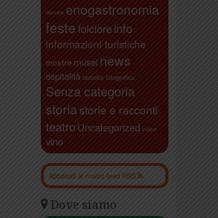
enogastronomia
dormire
feste
info
folclore
informazioni turistiche
news
musei
mostre
ospitalità
raccolta fotografica
Senza categoria
storia
storie e racconti
teatro
Uncategorized
video
vino
Abbonati al nostro feed RSS
Dove siamo