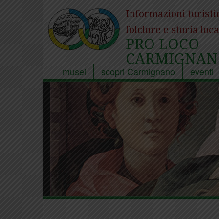
Informazioni turisti
folclore e storia loca
PRO LOCO
CARMIGNAN
musei
scopri Carmignano
eventi