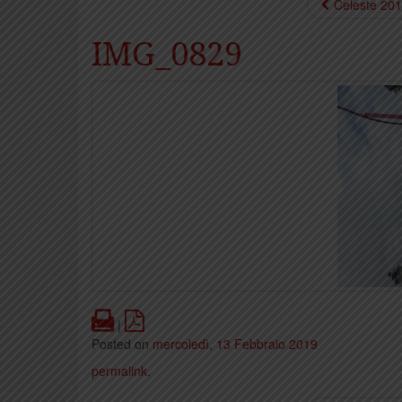
Celeste 20
IMG_0829
Print
PDF
|
Posted on
mercoledì, 13 Febbraio 2019
permalink
.