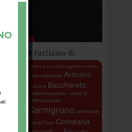
Parliamo di…
Abbazia di San Giusto
agricoltura
Alberto
Artimino
antiquariato
Moretti
Bacchereto
Attivamente
bambini
Calici di
i
biodistretto+
stelle
camminate
ati
Carmignano
carnevale
Comeana
Chiodo Fisso
concerti
Etruschi