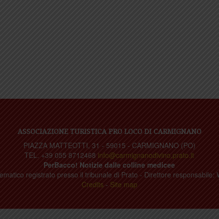
ASSOCIAZIONE TURISTICA PRO LOCO DI CARMIGNANO
PIAZZA MATTEOTTI, 31 - 59015 - CARMIGNANO (PO)
TEL. +39 055 8712468
info@carmignanodivino.prato.it
PerBacco! Notizie dalle colline medicee
ematico registrato presso il tribunale di Prato - Direttore responsabile: 
Credits
-
Site map