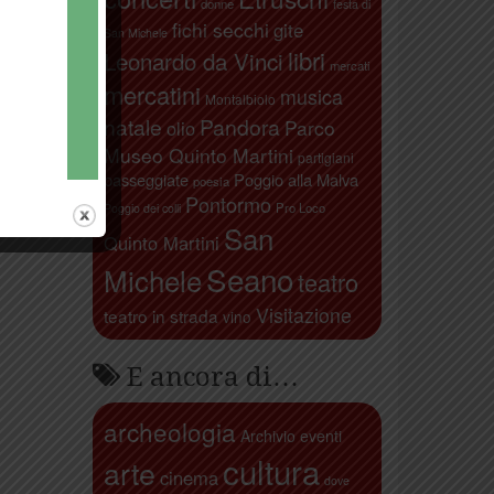
donne
festa di
fichi secchi
gite
San Michele
libri
Leonardo da Vinci
mercati
mercatini
musica
Montalbiolo
natale
Pandora
Parco
olio
Museo Quinto Martini
partigiani
passeggiate
Poggio alla Malva
poesia
Pontormo
Pro Loco
Poggio dei colli
San
Quinto Martini
Seano
Michele
teatro
Visitazione
teatro in strada
vino
E ancora di…
archeologia
Archivio eventi
cultura
arte
cinema
dove