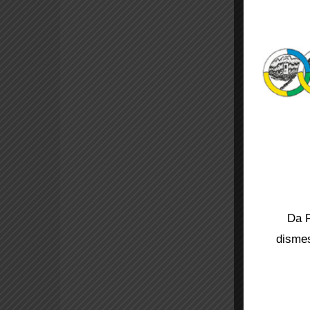
Da F
dismes