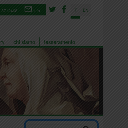
IT
EN
 8712468
info
ry
chi siamo
tesseramento