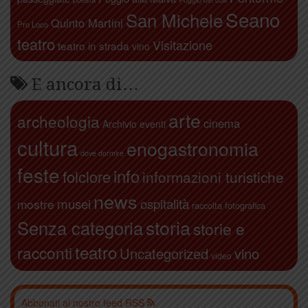
Seano
San Michele
Quinto Martini
Pro Loco
teatro
Visitazione
teatro in strada
vino
E ancora di…
arte
archeologia
cinema
Archivio eventi
cultura
enogastronomia
dove dormire
feste
info
folclore
informazioni turistiche
news
ospitalità
musei
mostre
raccolta fotografica
storia
Senza categoria
storie e
teatro
racconti
Uncategorized
vino
video
Abbonati al nostro feed RSS