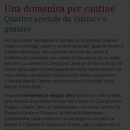
Una domenica per cantine
Quattro aziende da visitare e
gustare
Vini da gustare, assaggiare e, perche no, acquistare. Insieme
magari a formaggi, salumi e verdure del posto, qualche mostra e
qualche laboratorio. Ma soprattutto aziende da visitare e
produttori da conoscere, per vedere e imparare di più su quello
che bevi. Le cantine di Carmignano, terra di vini Doc e Docg che
hanno conquistato la prima patente di nobiltà nel Settecento ma
erano famosi ed esportati oltralpe anche prima, si preparano
a Cantine Aperte, l’evento che da venti anni coinvolge tante
fattorie in tutta Italia.
In quattro
domenica 27 maggio 2012
apriranno i battenti della
della dozzina di produtttori di vino che ci sono tra Carmignano e
Poggio a Caiano. Sono la fattoria Ambra, con le sue cantine tra
Poggio a Caiano e Comeana, la fattoria di Bacchereto,
Castelvecchio (sulle colline che da Carmignano scendono a
Seano) e Il Sassolo.A Capezzana la festa, già in programma, è