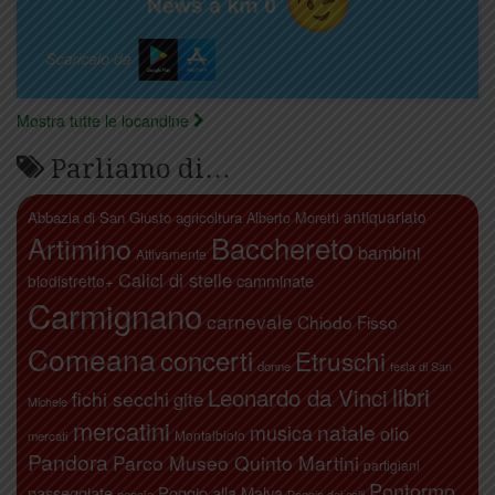
Mostra tutte le locandine
Parliamo di…
antiquariato
Abbazia di San Giusto
agricoltura
Alberto Moretti
Artimino
Bacchereto
bambini
Attivamente
Calici di stelle
camminate
biodistretto+
Carmignano
carnevale
Chiodo Fisso
Comeana
concerti
Etruschi
donne
festa di San
libri
Leonardo da Vinci
fichi secchi
gite
Michele
mercatini
natale
musica
olio
Montalbiolo
mercati
Pandora
Parco Museo Quinto Martini
partigiani
Pontormo
passeggiate
Poggio alla Malva
poesia
Poggio dei colli