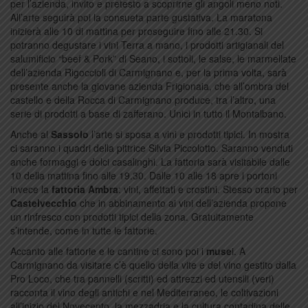
per l’azienda, invito e pretesto a scoprirne gli angoli meno noti.
All’arte seguirà poi la consueta parte gustativa. La maratona
inizierà alle 10 di mattina per proseguire fino alle 21.30. Si
potranno degustare i vini Terra a mano, i prodotti artigianali del
salumificio “beef & Pork” di Seano, i sottoli, le salse, le marmellate
dell’azienda Rigoccioli di Carmignano e, per la prima volta, sarà
presente anche la giovane azienda Frigionaia, che all’ombra del
castello e della Rocca di Carmignano produce, tra l’altro, una
serie di prodotti a base di zafferano. Unici in tutto il Montalbano.
Anche al
Sassolo
l’arte si sposa a vini e prodotti tipici. In mostra
ci saranno i quadri della pittrice Silvia Piccolotto. Saranno venduti
anche formaggi e dolci casalinghi. La fattoria sarà visitabile dalle
10 della mattina fino alle 19.30. Dalle 10 alle 18 apre i portoni
invece la
fattoria Ambra
: vini, affettati e crostini. Stesso orario per
Castelvecchio
che in abbinamento ai vini dell’azienda propone
un rinfresco con prodotti tipici della zona. Gratuitamente
s’intende, come in tutte le fattorie.
Accanto alle fattorie e le cantine ci sono poi i
muse
i. A
Carmignano da visitare c’è quello della vite e del vino gestito dalla
Pro Loco, che tra pannelli (scritti) ed attrezzi ed utensili (veri)
racconta il vino degli antichi e nel Mediterraneo, le coltivazioni
all’inizio del Novecento, la mezzadria e la cultura contadina delle