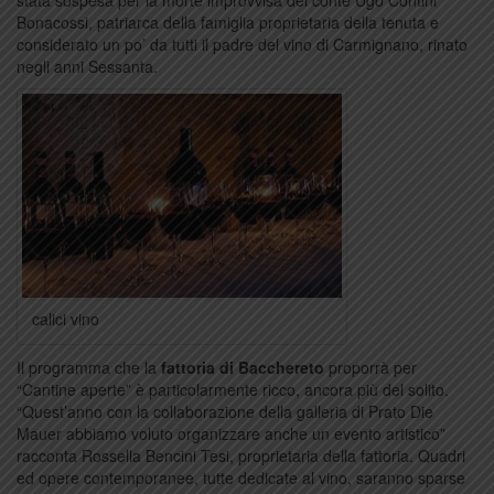
stata sospesa per la morte improvvisa del conte Ugo Contini
Bonacossi, patriarca della famiglia proprietaria della tenuta e
considerato un po’ da tutti il padre del vino di Carmignano, rinato
negli anni Sessanta.
calici vino
Il programma che la
fattoria di Bacchereto
proporrà per
“Cantine aperte” è particolarmente ricco, ancora più del solito.
“Quest’anno con la collaborazione della galleria di Prato Die
Mauer abbiamo voluto organizzare anche un evento artistico”
racconta Rossella Bencini Tesi, proprietaria della fattoria. Quadri
ed opere contemporanee, tutte dedicate al vino, saranno sparse