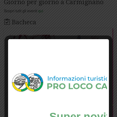
Giorno per giorno a Carmignano
Scopri tutti gli eventi
qui
Bacheca
Super novità