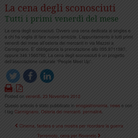
La cena degli sconosciuti
Tutti i primi venerdì del mese
La cena degli sconosciuti. Ovvero una cena dedicata ai singles e
a chi ha voglia di fare nuove amicizie. L’appuntamento è tutti primi
venerdì del mese all’osteria dei mercanti in via Mazzei a
Carmignano. E’ obbligatoria la prenotazione allo 055.8711587,
oppure 346.1560760. La cena degli sconosciuti è un progetto
dell’associazione culturale “People Meet Up”.
Print
PDF
|
Posted on
venerdì, 23 Novembre 2012
Questo articolo è stato pubblicato in
enogastronomia
,
news
e con
I tag
Carmignano
,
Osteria dei mercanti
.
permalink
.
Cinema, fanfara e una mostra per ricordare la guerra
Terremoto, cena per Rovereto