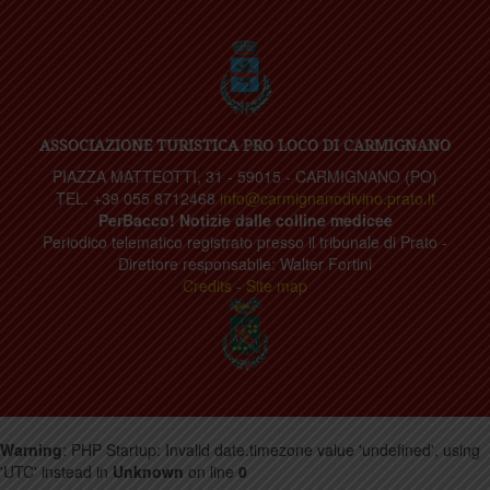
ASSOCIAZIONE TURISTICA PRO LOCO DI CARMIGNANO
PIAZZA MATTEOTTI, 31 - 59015 - CARMIGNANO (PO)
TEL. +39 055 8712468
info@carmignanodivino.prato.it
PerBacco! Notizie dalle colline medicee
Periodico telematico registrato presso il tribunale di Prato -
Direttore responsabile: Walter Fortini
Credits
-
Site map
Warning
: PHP Startup: Invalid date.timezone value 'undefined', using
'UTC' instead in
Unknown
on line
0