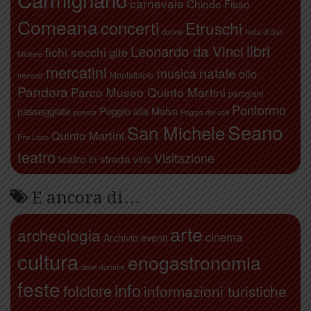
carnevale
Chiodo Fisso
Comeana
concerti
Etruschi
donne
festa di San
libri
Leonardo da Vinci
fichi secchi
gite
Michele
mercatini
natale
musica
olio
Montalbiolo
mercati
Pandora
Parco Museo Quinto Martini
partigiani
Pontormo
passeggiate
Poggio alla Malva
poesia
Poggio dei colli
Seano
San Michele
Quinto Martini
Pro Loco
teatro
Visitazione
teatro in strada
vino
E ancora di…
arte
archeologia
cinema
Archivio eventi
cultura
enogastronomia
dove dormire
feste
info
folclore
informazioni turistiche