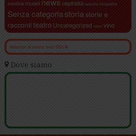
news
ospitalità
musei
mostre
raccolta fotografica
storia
Senza categoria
storie e
teatro
racconti
Uncategorized
vino
video
Abbonati al nostro feed RSS
Dove siamo