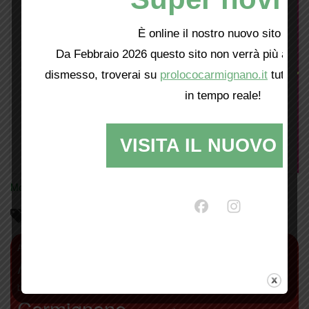
È online il nostro nuovo sito web!
Da Febbraio 2026 questo sito non verrà più aggio
dismesso, troverai su
prolococarmignano.it
tutti i 
in tempo reale!
VISITA IL NUOVO SI
Mostra tutte le locandine
Parliamo di…
antiquariato
Abbazia di San Giusto
agricoltura
Alberto Moretti
Artimino
Bacchereto
bambini
Attivamente
Calici di stelle
camminate
biodistretto+
Carmignano