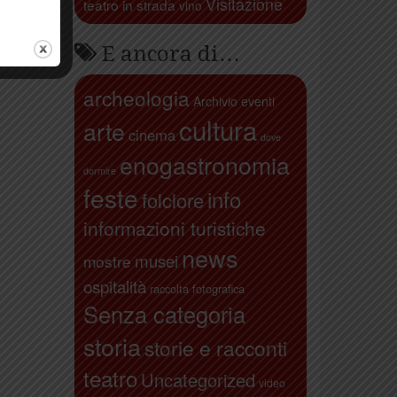
Visitazione
teatro in strada
vino
E ancora di…
archeologia
Archivio eventi
cultura
arte
cinema
dove
enogastronomia
dormire
feste
info
folclore
informazioni turistiche
news
musei
mostre
ospitalità
raccolta fotografica
Senza categoria
storia
storie e racconti
teatro
Uncategorized
video