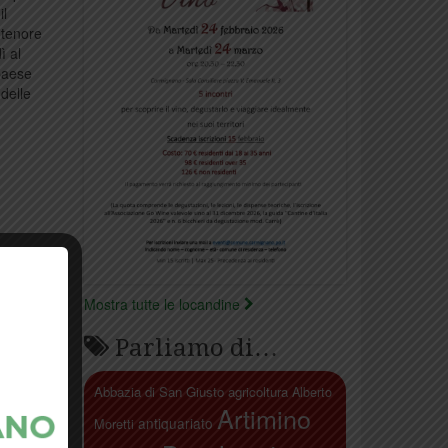
il
 tenore
ì al
 paese
 delle
Mostra tutte le locandine
Parliamo di…
Abbazia di San Giusto
agricoltura
Alberto
Artimino
antiquariato
Moretti