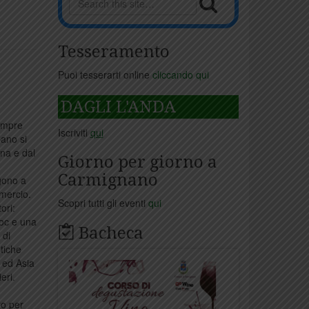
Tesseramento
Puoi tesserarti online
cliccando qui
DAGLI L'ANDA
sempre
Iscriviti
qui
bano si
ina e dal
Giorno per giorno a
Carmignano
gono a
mmercio.
Scopri tutti gli eventi
qui
ori:
Doc e una
Bacheca
 di
tiche
i ed Asia
eri.
to per