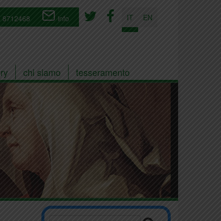
IT
EN
 8712468
info
ry
chi siamo
tesseramento