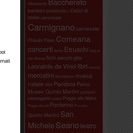
Bacchereto
Attivamente
bambini
Calici di
biodistretto+
stelle
camminate
Carmignano
carnevale
Comeana
Chiodo Fisso
concerti
Etruschi
donne
festa di
poi
fichi secchi
gite
San Michele
rnati
libri
Leonardo da Vinci
mercati
mercatini
musica
Montalbiolo
natale
Pandora
Parco
olio
Museo Quinto Martini
partigiani
passeggiate
Poggio alla Malva
poesia
Pontormo
Pro Loco
Poggio dei colli
San
Quinto Martini
Seano
Michele
teatro