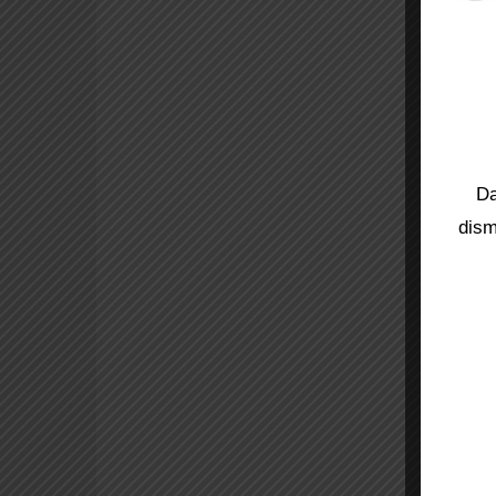
Da
dism