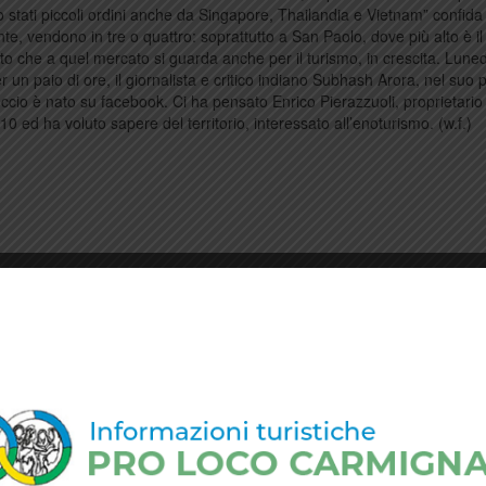
 stati piccoli ordini anche da Singapore, Thailandia e Vietnam” confida 
te, vendono in tre o quattro: soprattutto a San Paolo, dove più alto è il
to che a quel mercato si guarda anche per il turismo, in crescita. Luned
r un paio di ore, il giornalista e critico indiano Subhash Arora, nel suo
occio è nato su facebook. Ci ha pensato Enrico Pierazzuoli, proprietario
ed ha voluto sapere del territorio, interessato all’enoturismo. (w.f.)
news
,
vino
e con I tag
India
,
Subhash Arora
,
Vinitaly
.
permalink
.
Passeggiata etrusca il 20 aprile