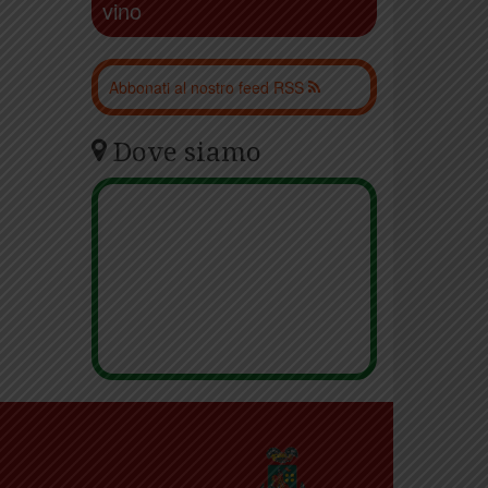
vino
Abbonati al nostro feed RSS
Dove siamo