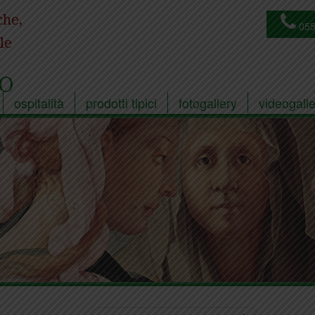
che,
055
le
O
ospitalità
prodotti tipici
fotogallery
videogalle