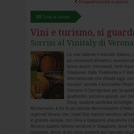
Enogastronomia in piazza
Tutte le notizie
Vini e turismo, si guard
Sorrisi al Vinitaly di Verona
La crisi rallenta il mercato italiano
più conosciuti all’estero, avevano 
fanno avanti, interessati, tanti impor
Giappone, dalla Thailandia e il Vietn
internazionale che chiude oggi, co
cercare” sorride il sommelier Realm
Cercano il Carmignano per la qualit
quattordici, piccoli e grandi, con 2
Docg, qualche centinaia di bottiglie l
Montemurlo: è tra le più piccole denominazioni d’Italia
regionali dicono che i rossi Dop toscani vendono all’ester
in grande ascesa, con Cina e Giappone (ma anche il Bra
Almeno quattro fattorie vendono in Giappone, dove l’exp
crescono. Ancor di più sono presenti sul mercato cinese