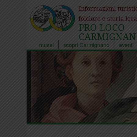
Informazioni turisti
folclore e storia loca
PRO LOCO
CARMIGNAN
musei
scopri Carmignano
eventi