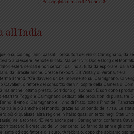
Passeggiata etrusca il 20 aprile
a all'India
, quello su cui negli anni passati i produttori dei vini di Carmignano, da 
provato a crescere. Vendite in calo. Ma per i vini Doc e Docg del Montal
tatori esteri, cercati e non cercati: dall’India, tutta da esplorare, dalla C
am, dal Brasile anche. Cresce l’export. E il Vinitaly di Verona, fiera
nferma il trend. “C’è davvero un bel movimento sul Carmignano. Ci ven
o Cavalieri, direttore del consorzio dei vini ospite della Camera di Co
à ma anche l’ottimo prezzo. Sorridono gli sponsor. E sorridono i produtt
40 ettari tra Poggio e Carmignano dedicati alle produzioni di punta, tre 
’anno. Il vino di Carmignano è il vino di Prato, tolto il Pinot dei Pancrazi
 ma tra le più antiche del mondo, grazie ad un bando del 1716. Le statis
o più di qualsiasi altra regione in Italia: quasi un terzo negli Stati Unit
sile) nella top ten. “E’ vero anche per il Carmignano” conferma Cavali
ort toscano è cresciuto del 51 per cento. Lo fanno da anni e gli ordini
: sette od otto fattorie di sicuro. “A febbraio, dopo che abbiamo ospita