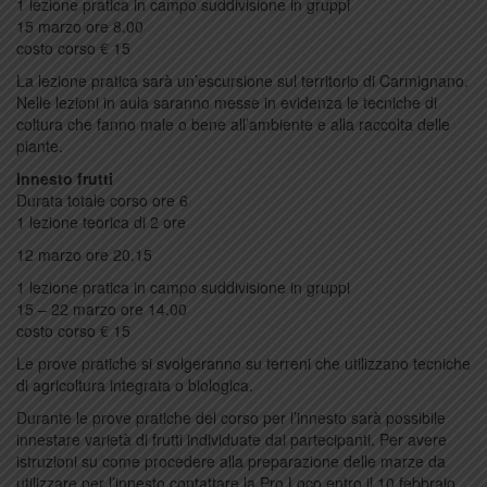
1 lezione pratica in campo suddivisione in gruppi
15 marzo ore 8.00
costo corso € 15
La lezione pratica sarà un’escursione sul territorio di Carmignano.
Nelle lezioni in aula saranno messe in evidenza le tecniche di
coltura che fanno male o bene all’ambiente e alla raccolta delle
piante.
Innesto frutti
Durata totale corso ore 6
1 lezione teorica di 2 ore
12 marzo ore 20.15
1 lezione pratica in campo suddivisione in gruppi
15 – 22 marzo ore 14.00
costo corso € 15
Le prove pratiche si svolgeranno su terreni che utilizzano tecniche
di agricoltura integrata o biologica.
Durante le prove pratiche del corso per l’innesto sarà possibile
innestare varietà di frutti individuate dai partecipanti. Per avere
istruzioni su come procedere alla preparazione delle marze da
utilizzare per l’innesto contattare la Pro Loco entro il 10 febbraio.