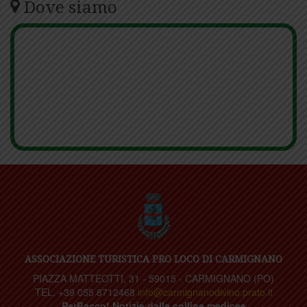
Dove siamo
ASSOCIAZIONE TURISTICA PRO LOCO DI CARMIGNANO
PIAZZA MATTEOTTI, 31 - 59015 - CARMIGNANO (PO)
TEL. +39 055 8712468
info@carmignanodivino.prato.it
PerBacco! Notizie dalle colline medicee