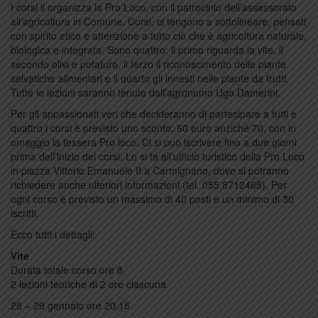
I corsi li organizza la Pro Loco, con il patrocinio dell’assessorato
all’agricoltura in Comune. Corsi, ci tengono a sottolineare, pensati
con spirito etico e attenzione a tutto ciò che è agricoltura naturale,
biologica e integrata. Sono quattro: il primo riguarda la vite, il
secondo olivi e potatura, il terzo il riconoscimento delle piante
selvatiche alimentari e il quarto gli innesti nelle piante da frutti.
Tutte le lezioni saranno tenute dall’agronomo Ugo Damerini.
Per gli appassionati veri che decideranno di partecipare a tutti e
quattro i corsi è previsto uno sconto: 60 euro anziché 70, con in
omaggio la tessera Pro loco. Ci si può iscrivere fino a due giorni
prima dell’inizio dei corsi. Lo si fa all’ufficio turistico della Pro Loco
in piazza Vittorio Emanuele II a Carmignano, dove si potranno
richiedere anche ulteriori informazioni (tel. 055.8712468). Per
ogni corso è previsto un massimo di 40 posti e un minimo di 30
iscritti.
Ecco tutti i dettagli:
Vite
Durata totale corso ore 8
2 lezioni teoriche di 2 ore ciascuna
28 – 29 gennaio ore 20.15