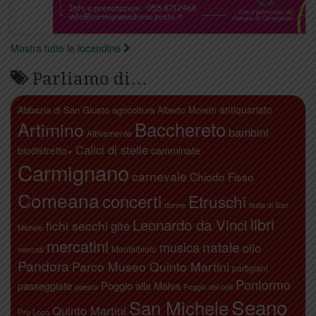
Mostra tutte le locandine
Parliamo di…
antiquariato
Abbazia di San Giusto
agricoltura
Alberto Moretti
Artimino
Bacchereto
bambini
Attivamente
Calici di stelle
camminate
biodistretto+
Carmignano
carnevale
Chiodo Fisso
Comeana
concerti
Etruschi
donne
festa di San
libri
Leonardo da Vinci
fichi secchi
gite
Michele
mercatini
natale
musica
olio
Montalbiolo
mercati
Pandora
Parco Museo Quinto Martini
partigiani
Pontormo
passeggiate
Poggio alla Malva
poesia
Poggio dei colli
Seano
San Michele
Quinto Martini
Pro Loco