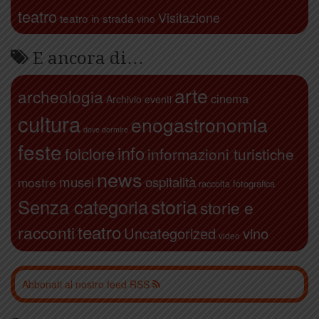
teatro
Visitazione
teatro in strada
vino
E ancora di…
arte
archeologia
cinema
Archivio eventi
cultura
enogastronomia
dove dormire
feste
info
folclore
informazioni turistiche
news
ospitalità
musei
mostre
raccolta fotografica
storia
Senza categoria
storie e
teatro
racconti
Uncategorized
vino
video
Abbonati al nostro feed RSS