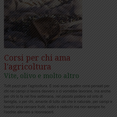
Corsi per chi ama
l'agricoltura
Vite, olivo e molto altro
Tutti pazzi per l’agricoltura. E così ecco quattro corsi pensati per
chi nei campi ci lavora davvero o ci vorrebbe lavorare, ma anche
per chi lo fa nel fine settimana, nel piccolo podere od orto di
famiglia, o per chi, amante di tutto ciò che è naturale, per campi e
boschi ama cercare frutti, radici e radicchi ma non sempre ho
l’occhio allenato a riconoscerli.