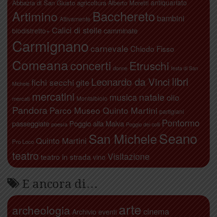
antiquariato
Abbazia di San Giusto
agricoltura
Alberto Moretti
Artimino
Bacchereto
bambini
Attivamente
Calici di stelle
camminate
biodistretto+
Carmignano
carnevale
Chiodo Fisso
Comeana
concerti
Etruschi
donne
festa di San
libri
Leonardo da Vinci
fichi secchi
gite
Michele
mercatini
natale
musica
olio
Montalbiolo
mercati
Pandora
Parco Museo Quinto Martini
partigiani
Pontormo
passeggiate
Poggio alla Malva
poesia
Poggio dei colli
Seano
San Michele
Quinto Martini
Pro Loco
teatro
Visitazione
teatro in strada
vino
E ancora di…
arte
archeologia
cinema
Archivio eventi