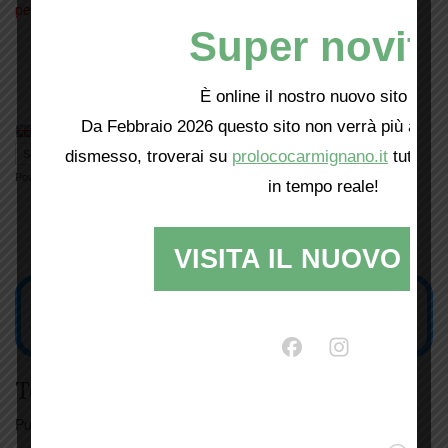
permalink
.
Super novità
Si recita il vernacolo di Novelli
Bio sotto le stelle di San Lorenzo
È online il nostro nuovo sito web!
Da Febbraio 2026 questo sito non verrà più aggio
dismesso, troverai su
prolococarmignano.it
tutti i 
Powered by
Translate
in tempo reale!
VISITA IL NUOVO SI
Tesseramento
Puoi tesserarti online
cliccando qui