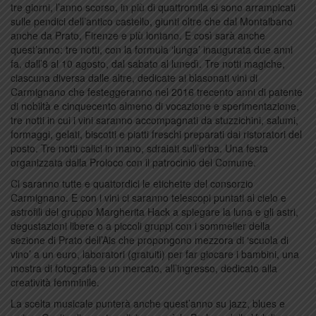
tre giorni, l’anno scorso, in più di quattromila si sono arrampicati
sulle pendici dell’antico castello, giunti oltre che dal Montalbano
anche da Prato, Firenze e più lontano. E così sarà anche
quest’anno: tre notti, con la formula ‘lunga’ inaugurata due anni
fa, dall’8 al 10 agosto, dal sabato al lunedì. Tre notti magiche,
ciascuna diversa dalle altre, dedicate ai blasonati vini di
Carmignano che festeggeranno nel 2016 trecento anni di patente
di nobiltà e cinquecento almeno di vocazione e sperimentazione,
tre notti in cui i vini saranno accompagnati da stuzzichini, salumi,
formaggi, gelati, biscotti e piatti freschi preparati dai ristoratori del
posto. Tre notti calici in mano, sdraiati sull’erba. Una festa
organizzata dalla Proloco con il patrocinio del Comune.
Ci saranno tutte e quattordici le etichette del consorzio
Carmignano. E con i vini ci saranno telescopi puntati al cielo e
astrofili del gruppo Margherita Hack a spiegare la luna e gli astri,
degustazioni libere o a piccoli gruppi con i sommelier della
sezione di Prato dell’Ais che propongono mezzora di ‘scuola di
vino’ a un euro, laboratori (gratuiti) per far giocare i bambini, una
mostra di fotografia e un mercato, all’ingresso, dedicato alla
creatività femminile.
La scelta musicale punterà anche quest’anno su jazz, blues e