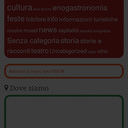
cultura
enogastronomia
dove dormire
feste
info
folclore
informazioni turistiche
news
ospitalità
musei
mostre
raccolta fotografica
storia
Senza categoria
storie e
teatro
racconti
Uncategorized
vino
video
Abbonati al nostro feed RSS
Dove siamo