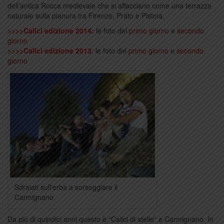
dell’antica Rocca medievale che si affacciano come una terrazza
naturale sulla pianura tra Firenze, Prato e Pistoia.
>>>>Calici edizione 2014
:
le foto del
primo giorno
e
secondo
giorno
>>>>Calici edizione 2013
: le foto del
primo giorno
e
secondo
giorno
Sdraiati sull'erba a sorseggiare il
Carmignano
Da più di quindici anni questo è “Calici di stelle” a Carmignano. In