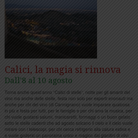
Calici, la magia si rinnova
Dall'8 al 10 agosto
Torna anche quest’anno “Calici di stelle”, notte per gli amanti del
vino ma anche delle stelle, festa non solo per esperti enonauti ma
anche per chi del vino (di Carmignano) vuole imparare qualcosa
in più e festa per tutti, per le famiglie e per chi ama la musica, per
chi vuole gustarsi salumi, manicaretti, formaggi o un buon gelato
sotto le stelle cadenti che ad agosto solcano il cielo e il cielo vuole
mirare con i telescopi, per chi cerca refrigerio alla calura estiva e
e vuole godersi un panorama unico e magico dai giardini di olivi