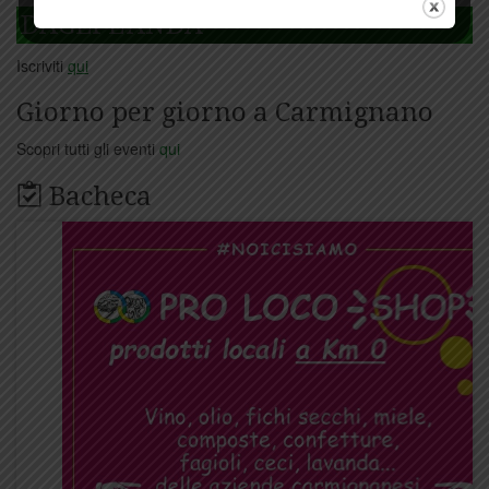
DAGLI L'ANDA
Iscriviti
qui
Giorno per giorno a Carmignano
Scopri tutti gli eventi
qui
Bacheca