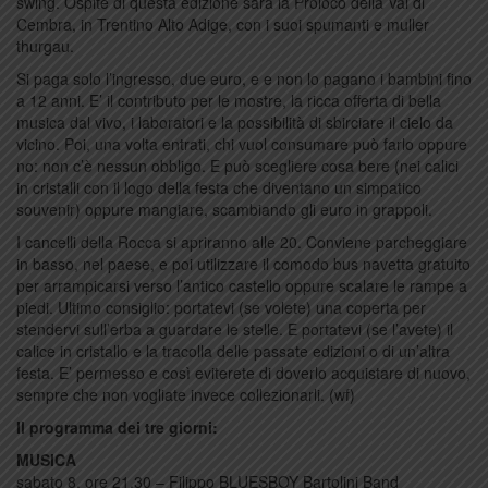
swing. Ospite di questa edizione sarà la Proloco della Val di
Cembra, in Trentino Alto Adige, con i suoi spumanti e muller
thurgau.
Si paga solo l’ingresso, due euro, e e non lo pagano i bambini fino
a 12 anni. E’ il contributo per le mostre, la ricca offerta di bella
musica dal vivo, i laboratori e la possibilità di sbirciare il cielo da
vicino. Poi, una volta entrati, chi vuol consumare può farlo oppure
no: non c’è nessun obbligo. E può scegliere cosa bere (nei calici
in cristalli con il logo della festa che diventano un simpatico
souvenir) oppure mangiare, scambiando gli euro in grappoli.
I cancelli della Rocca si apriranno alle 20. Conviene parcheggiare
in basso, nel paese, e poi utilizzare il comodo bus navetta gratuito
per arrampicarsi verso l’antico castello oppure scalare le rampe a
piedi. Ultimo consiglio: portatevi (se volete) una coperta per
stendervi sull’erba a guardare le stelle. E portatevi (se l’avete) il
calice in cristallo e la tracolla delle passate edizioni o di un’altra
festa. E’ permesso e così eviterete di doverlo acquistare di nuovo,
sempre che non vogliate invece collezionarli. (wf)
Il programma dei tre giorni:
MUSICA
sabato 8, ore 21.30 – Filippo BLUESBOY Bartolini Band