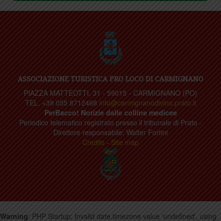
ASSOCIAZIONE TURISTICA PRO LOCO DI CARMIGNANO
PIAZZA MATTEOTTI, 31 - 59015 - CARMIGNANO (PO)
TEL. +39 055 8712468
info@carmignanodivino.prato.it
PerBacco! Notizie dalle colline medicee
Periodico telematico registrato presso il tribunale di Prato -
Direttore responsabile: Walter Fortini
Credits
-
Site map
Warning
: PHP Startup: Invalid date.timezone value 'undefined', using