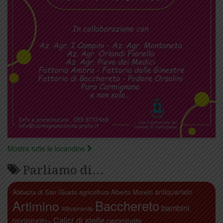
Mostra tutte le locandine
Parliamo di…
antiquariato
Abbazia di San Giusto
agricoltura
Alberto Moretti
Artimino
Bacchereto
bambini
Attivamente
Calici di stelle
camminate
biodistretto+