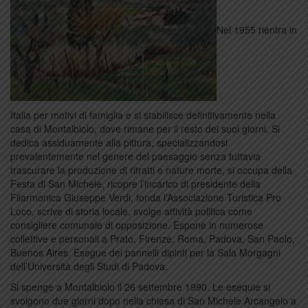
Nel 1955 rientra in
Italia per motivi di famiglia e si stabilisce definitivamente nella
casa di Montalbiolo, dove rimane per il resto dei suoi giorni. Si
dedica assiduamente alla pittura, specializzandosi
prevalentemente nel genere del paesaggio senza tuttavia
trascurare la produzione di ritratti e nature morte, si occupa della
Festa di San Michele, ricopre l’incarico di presidente della
Filarmonica Giuseppe Verdi, fonda l’Associazione Turistica Pro
Loco, scrive di storia locale, svolge attività politica come
consigliere comunale di opposizione. Espone in numerose
collettive e personali a Prato, Firenze, Roma, Padova, San Paolo,
Buenos Aires. Esegue dei pannelli dipinti per la Sala Morgagni
dell’Università degli Studi di Padova.
Si spenge a Montalbiolo il 26 settembre 1990. Le esequie si
svolgono due giorni dopo nella chiesa di San Michele Arcangelo a