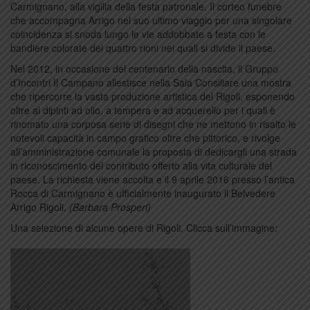
Carmignano, alla vigilia della festa patronale. Il corteo funebre
che accompagna Arrigo nel suo ultimo viaggio per una singolare
coincidenza si snoda lungo le vie addobbate a festa con le
bandiere colorate dei quattro rioni nei quali si divide il paese.
Nel 2012, in occasione del centenario della nascita, il Gruppo
d’Incontri Il Campano allestisce nella Sala Consiliare una mostra
che ripercorre la vasta produzione artistica del Rigoli, esponendo
oltre ai dipinti ad olio, a tempera e ad acquerello per i quali è
rinomato una corposa serie di disegni che ne mettono in risalto le
notevoli capacità in campo grafico oltre che pittorico, e rivolge
all’amministrazione comunale la proposta di dedicargli una strada
in riconoscimento del contributo offerto alla vita culturale del
paese. La richiesta viene accolta e il 9 aprile 2016 presso l’antica
Rocca di Carmignano è ufficialmente inaugurato il Belvedere
Arrigo Rigoli.
(Barbara Prosperi)
Una selezione di alcune opere di Rigoli. Clicca sull’immagine: