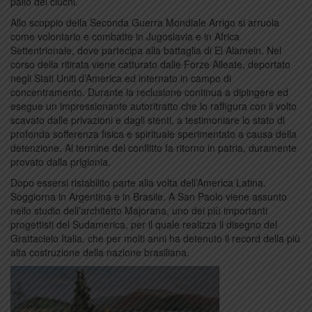
palio dei ciuchi.
Allo scoppio della Seconda Guerra Mondiale Arrigo si arruola
come volontario e combatte in Jugoslavia e in Africa
Settentrionale, dove partecipa alla battaglia di El Alamein. Nel
corso della ritirata viene catturato dalle Forze Alleate, deportato
negli Stati Uniti d’America ed internato in campo di
concentramento. Durante la reclusione continua a dipingere ed
esegue un impressionante autoritratto che lo raffigura con il volto
scavato dalle privazioni e dagli stenti, a testimoniare lo stato di
profonda sofferenza fisica e spirituale sperimentato a causa della
detenzione. Al termine del conflitto fa ritorno in patria, duramente
provato dalla prigionia.
Dopo essersi ristabilito parte alla volta dell’America Latina.
Soggiorna in Argentina e in Brasile. A San Paolo viene assunto
nello studio dell’architetto Majorana, uno dei più importanti
progettisti del Sudamerica, per il quale realizza il disegno del
Grattacielo Italia, che per molti anni ha detenuto il record della più
alta costruzione della nazione brasiliana.