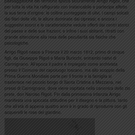
paesaggistiche del territorio spicca sicuramente Arrigo Rigoli, che
per tutta la vita ha raffigurato con instancabile e partecipe affetto
la sua terra d’origine: le colline punteggiate di ulivi, i campi solcati
dai filari delle viti, le alture dominate dai cipressi; e ancora i
suggestivi scorci e le caratteristiche vedute offerti dai centri storici
del paese e delle sue frazioni; e infine i suoi abitanti, ritratti con
grande attenzione alla resa delle peculiarità sia fisiche che
psicologiche.
Arrigo Rigoli nasce a Firenze il 20 marzo 1912, primo di cinque
figli, da Giuseppe Rigoli e Maria Buricchi, entrambi nativi di
Carmignano. All’epoca il padre è impiegato come archivista
presso il Comune del capoluogo toscano, ma allo scoppio della
Prima Guerra Mondiale parte per il fronte e la famiglia si
trasferisce nel piccolo borgo di Santa Cristina a Mezzana, nei
pressi di Carmignano, dove viene ospitata nella canonica dello zio
prete, don Narciso Rigoli. Fin dalla primissima infanzia Arrigo
manifesta una spiccata attitudine per il disegno e la pittura, tanto
che all’età di appena quattro anni è in grado di riprodurre con gli
acquerelli le rose del giardino.