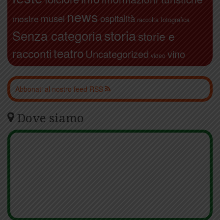
news
ospitalità
musei
mostre
raccolta fotografica
storia
Senza categoria
storie e
teatro
racconti
Uncategorized
vino
video
Abbonati al nostro feed RSS
Dove siamo