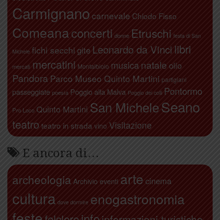
Carmignano
carnevale
Chiodo Fisso
Comeana
concerti
Etruschi
donne
festa di San
libri
Leonardo da Vinci
fichi secchi
gite
Michele
mercatini
natale
musica
olio
Montalbiolo
mercati
Pandora
Parco Museo Quinto Martini
partigiani
Pontormo
passeggiate
Poggio alla Malva
poesia
Poggio dei colli
Seano
San Michele
Quinto Martini
Pro Loco
teatro
Visitazione
teatro in strada
vino
E ancora di…
arte
archeologia
cinema
Archivio eventi
cultura
enogastronomia
dove dormire
feste
info
folclore
informazioni turistiche