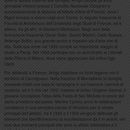
ginnasiali inferiori presso il Convitto Nazionale Cicognini e
successivamente si diploma all’Istituto d’Arte di Firenze, dove i
Rigoli tornano a vivere negli anni Trenta. In seguito frequenta la
Facoltà di Architettura dell’Università degli Studi di Firenze, ed è
allievo, tra gli altri, di Giovanni Michelucci. Negli anni della
formazione frequenta Oscar Gallo, Quinto Martini, Carlo Scarpa,
Ardengo Soffici, suo grande amico e maestro sia d’arte che di
vita. Sulle sue orme nel 1929 compie un importante viaggio di
studio a Parigi. Nel 1932 partecipa con un autoritratto ai Littoriali
della Pittura di Milano, dove viene apprezzato dal critico Ugo
Ojetti.
Pur abitando a Firenze, Arrigo stabilisce un forte legame con il
territorio di Carmignano. Nella frazione di Montalbiolo la famiglia
possiede infatti una casa di campagna in cui trascorre i periodi di
vacanza, ed è lì che nel 1932, insieme al dottor Origene Gennai, il
giovane concepisce l’idea della Festa di San Michele in onore del
santo protettore del paese. Mentre il primo anno le celebrazioni
consistono in una semplice parata di rificolone per le strade
principali dell’abitato, tra il 1933 e il 1934 vengono delineati gli
elementi che identificheranno la manifestazione da lì in avanti, nei
suoi due momenti principali che sono la sfilata folkloristica e il