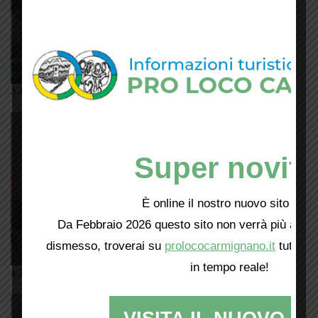
3-Paesaggio-C
Super novità
È online il nostro nuovo sito web!
Da Febbraio 2026 questo sito non verrà più aggio
dismesso, troverai su
prolococarmignano.it
tutti i 
in tempo reale!
4-Natura-morta