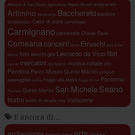
antiquariato
Abbazia di San Giusto
agricoltura
Alberto Moretti
Artimino
Bacchereto
bambini
Attivamente
Calici di stelle
camminate
biodistretto+
Carmignano
carnevale
Chiodo Fisso
Comeana
concerti
Etruschi
donne
festa di San
libri
Leonardo da Vinci
fichi secchi
gite
Michele
mercatini
natale
musica
olio
Montalbiolo
mercati
Pandora
Parco Museo Quinto Martini
partigiani
Pontormo
passeggiate
Poggio alla Malva
poesia
Poggio dei colli
Seano
San Michele
Quinto Martini
Pro Loco
teatro
Visitazione
teatro in strada
vino
E ancora di…
arte
archeologia
cinema
Archivio eventi