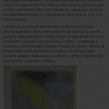
l’atto di donazione rientrano l’elenco delle opere e il loro computo
metrico con l’obiettivo di rendere fruibile la casa studio. Inoltre la
famiglia Martini-Bigazzi ha fatto dono al Comune di un cd e di un
libro fotografico.
“Grazie alla generosità della famiglia un patrimonio privato
diventa proprietà collettiva ed anche morale ed il Comune avrà
quindi la responsabilità di rendere fruibile la casa studio dove non
si racconta il passato ma si costruisce il futuro”, ha spiegato il
professore dell’Università di Napoli Tomaso Montanari, citando gli
articoli della Costituzione che promuovono lo sviluppo della
persona umana e della cultura e il discorso di Piero Calamandrei
agli studenti universitari di Milano.