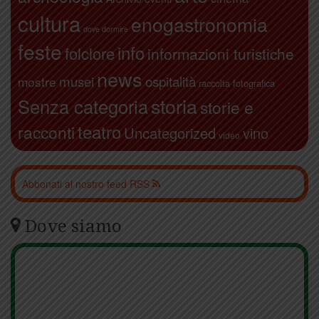
cultura
enogastronomia
dove dormire
feste
info
folclore
informazioni turistiche
news
ospitalità
musei
mostre
raccolta fotografica
storia
Senza categoria
storie e
teatro
racconti
Uncategorized
vino
video
Abbonati al nostro feed RSS
Dove siamo