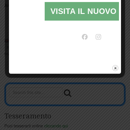
Articolo pubblicato in
Senza categoria
.
permalink
.
VISITA IL NUOVO SI
Arte contemporanea a San Giusto
Alla ricerca del Dna di Leonardo
Powered by
Translate
Tesseramento
Puoi tesserarti online
cliccando qui