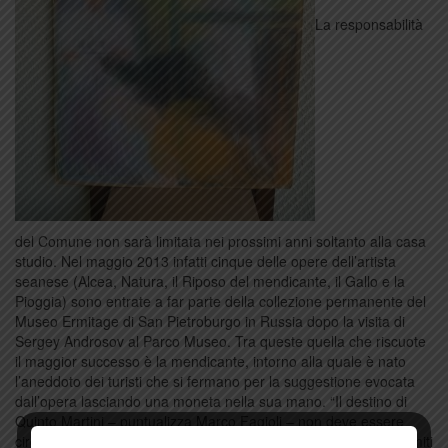
La responsabilità
del Comune non sarà limitata nei prossimi anni soltanto alla casa
studio. Nel maggio 2013 infatti cinque delle opere dell’artista
seanese (Alcea, Natura, il Riposo del mendicante, il Gallo e la
Pioggia) sono entrate a far parte della collezione permanente del
Museo Ermitage di San Pietroburgo in Russia dopo la visita di
Sergey Androsov al Parco Museo. Tra queste quella che riscuote
il maggior successo è la mendicante, intorno alla quale è nato
l’aneddoto dei turisti che si fermano per la suggestione evocata
dall’opera lasciando una moneta nella sua mano. “Il destino di
Quinto Martini – puntualizza Marco Fagioli – non deve essere
circoscritto a Seano, la sua arte era nata per uscire da questi limiti