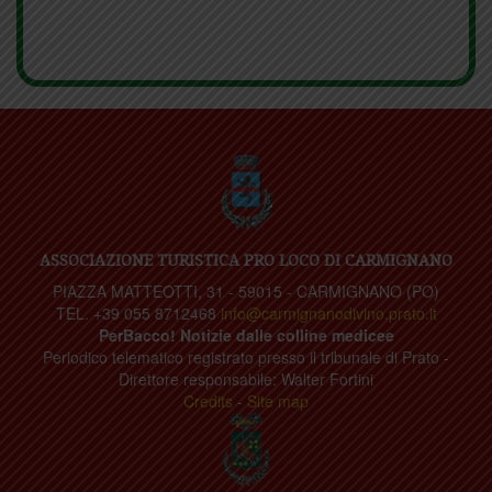
ASSOCIAZIONE TURISTICA PRO LOCO DI CARMIGNANO
PIAZZA MATTEOTTI, 31 - 59015 - CARMIGNANO (PO)
TEL. +39 055 8712468
info@carmignanodivino.prato.it
PerBacco! Notizie dalle colline medicee
Periodico telematico registrato presso il tribunale di Prato -
Direttore responsabile: Walter Fortini
Credits
-
Site map