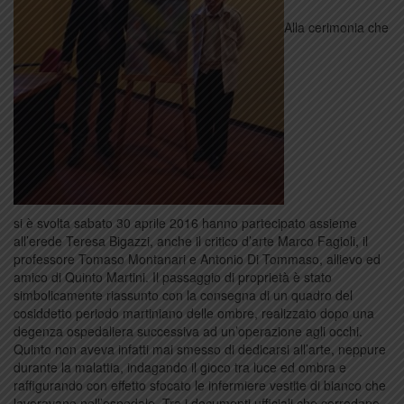
Alla cerimonia che
si è svolta sabato 30 aprile 2016 hanno partecipato assieme
all’erede Teresa Bigazzi, anche il critico d’arte Marco Fagioli, il
professore Tomaso Montanari e Antonio Di Tommaso, allievo ed
amico di Quinto Martini. Il passaggio di proprietà è stato
simbolicamente riassunto con la consegna di un quadro del
cosiddetto periodo martiniano delle ombre, realizzato dopo una
degenza ospedaliera successiva ad un’operazione agli occhi.
Quinto non aveva infatti mai smesso di dedicarsi all’arte, neppure
durante la malattia, indagando il gioco tra luce ed ombra e
raffigurando con effetto sfocato le infermiere vestite di bianco che
lavoravano nell’ospedale. Tra i documenti ufficiali che corredano