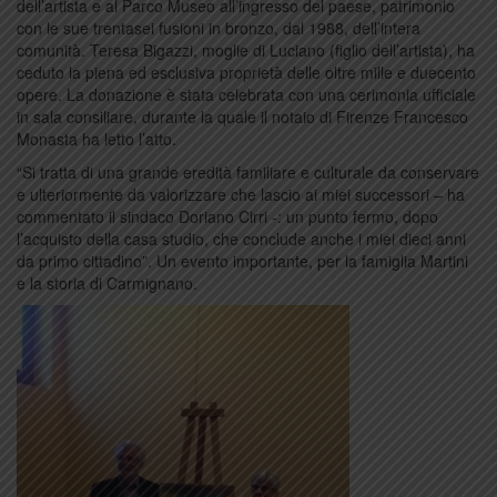
dell’artista e al Parco Museo all’ingresso del paese, patrimonio
con le sue trentasei fusioni in bronzo, dal 1988, dell’intera
comunità. Teresa Bigazzi, moglie di Luciano (figlio dell’artista), ha
ceduto la piena ed esclusiva proprietà delle oltre mille e duecento
opere. La donazione è stata celebrata con una cerimonia ufficiale
in sala consiliare, durante la quale il notaio di Firenze Francesco
Monasta ha letto l’atto.
“Si tratta di una grande eredità familiare e culturale da conservare
e ulteriormente da valorizzare che lascio ai miei successori – ha
commentato il sindaco Doriano Cirri -: un punto fermo, dopo
l’acquisto della casa studio, che conclude anche i miei dieci anni
da primo cittadino”. Un evento importante, per la famiglia Martini
e la storia di Carmignano.