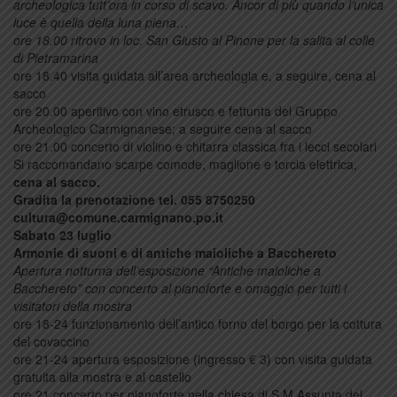
archeologica tutt’ora in corso di scavo. Ancor di più quando l’unica
luce è quella della luna piena…
ore 18.00 ritrovo in loc. San Giusto al Pinone per la salita al colle
di Pietramarina
ore 18.40 visita guidata all’area archeologia e, a seguire, cena al
sacco
ore 20.00 aperitivo con vino etrusco e fettunta del Gruppo
Archeologico Carmignanese; a seguire cena al sacco
ore 21.00 concerto di violino e chitarra classica fra i lecci secolari
Si raccomandano scarpe comode, maglione e torcia elettrica,
cena al sacco.
Gradita la prenotazione tel. 055 8750250
cultura@comune.carmignano.po.it
Sabato 23 luglio
Armonie di suoni e di antiche maioliche a Bacchereto
Apertura notturna dell’esposizione “Antiche maioliche a
Bacchereto” con concerto al pianoforte e omaggio per tutti i
visitatori della mostra
ore 18-24 funzionamento dell’antico forno del borgo per la cottura
del covaccino
ore 21-24 apertura esposizione (ingresso € 3) con visita guidata
gratuita alla mostra e al castello
ore 21 concerto per pianoforte nella chiesa di S.M.Assunta del