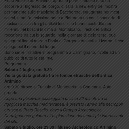
Prato Rosello ad Artimino, aprirà le porte il museo tutto da
scoprire all’ingresso del borgo, ci sarà la new entry del mostra
permanente sulle maioliche di Bacchereto, inaugurata nei mesi
scorsi, e poi l’attesissima notte a Pietramarina con il concerto di
musica classica fra gli antichi lecci che hanno custodito per
millenni, nei boschi in cima al Montalbano, i resti dell’antica
roccaforte da cui lo sguardo, nella giornate di cielo terso, può
spingersi fino al mare e l’isola di Gorgona davanti a Livorno. Il che
spiega poi il nome del luogo.
Sono sei le iniziative in programma a Carmignano, rivolte ad un
pubblico di tutte le età.
(wf)
Programma
Sabato 2 luglio, ore 9.30
Visita guidata gratuita tra le tombe etrusche dell’antica
Artimino
ore 9.30 ritrovo al Tumulo di Montefortini a Comeana. Auto
proprie.
Dopo una piacevole passeggiata di circa 20 minuti, tra la
rigogliosa macchia mediterranea, è previsto l’arrivo alla necropoli
etrusca di Prato Rosello, dove il Gruppo Archeologico
Carmignanese guiderà all’esplorazione dei tumuli più interessanti
del sito.
Sabato 9 luglio, ore 21.00 | Museo Archeologico Artimino