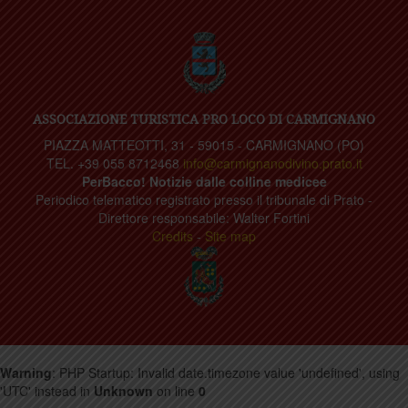
ASSOCIAZIONE TURISTICA PRO LOCO DI CARMIGNANO
PIAZZA MATTEOTTI, 31 - 59015 - CARMIGNANO (PO)
TEL. +39 055 8712468
info@carmignanodivino.prato.it
PerBacco! Notizie dalle colline medicee
Periodico telematico registrato presso il tribunale di Prato -
Direttore responsabile: Walter Fortini
Credits
-
Site map
Warning
: PHP Startup: Invalid date.timezone value 'undefined', using
'UTC' instead in
Unknown
on line
0