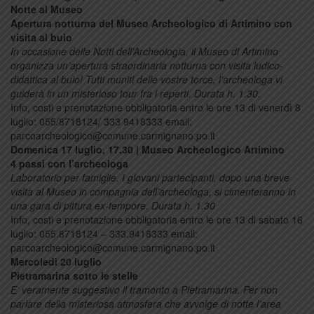
Notte al Museo
Apertura notturna del Museo Archeologico di Artimino con
visita al buio
In occasione delle Notti dell’Archeologia, il Museo di Artimino
organizza un’apertura straordinaria notturna con visita ludico-
didattica al buio! Tutti muniti delle vostre torce, l’archeologa vi
guiderà in un misterioso tour fra i reperti. Durata h. 1.30.
Info, costi e prenotazione obbligatoria entro le ore 13 di venerdì 8
luglio: 055/8718124/ 333 9418333 email:
parcoarcheologico@comune.carmignano.po.it
Domenica 17 luglio, 17.30 | Museo Archeologico Artimino
4 passi con l’archeologa
Laboratorio per famiglie. I giovani partecipanti, dopo una breve
visita al Museo in compagnia dell’archeologa, si cimenteranno in
una gara di pittura ex-tempore. Durata h. 1.30
Info, costi e prenotazione obbligatoria entro le ore 13 di sabato 16
luglio: 055.8718124 – 333.9418333 email:
parcoarcheologico@comune.carmignano.po.it
Mercoledì 20 luglio
Pietramarina sotto le stelle
E’ veramente suggestivo il tramonto a Pietramarina. Per non
parlare della misteriosa atmosfera che avvolge di notte l’area