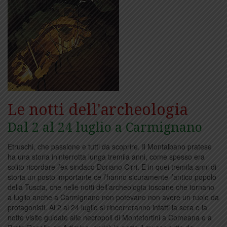
Le notti dell'archeologia
Dal 2 al 24 luglio a Carmignano
Etruschi, che passione e tutti da scoprire. Il Montalbano pratese
ha una storia ininterrotta lunga tremila anni, come spesso era
solito ricordare l’ex sindaco Doriano Cirri. E in quei tremila anni di
storia un posto importante ce l’hanno sicuramente l’antico popolo
della Tuscia, che nelle notti dell’archeologia toscane che tornano
a luglio anche a Carmignano non potevano non avere un ruolo da
protagonisti. Al 2 al 24 luglio si rincorreranno infatti la sera e la
notte visite guidate alle necropoli di Montefortini a Comeana e a