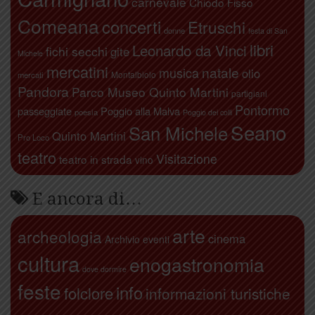
carnevale
Chiodo Fisso
Comeana
concerti
Etruschi
donne
festa di San
libri
Leonardo da Vinci
fichi secchi
gite
Michele
mercatini
natale
musica
olio
Montalbiolo
mercati
Pandora
Parco Museo Quinto Martini
partigiani
Pontormo
passeggiate
Poggio alla Malva
poesia
Poggio dei colli
Seano
San Michele
Quinto Martini
Pro Loco
teatro
Visitazione
teatro in strada
vino
E ancora di…
arte
archeologia
cinema
Archivio eventi
cultura
enogastronomia
dove dormire
feste
info
folclore
informazioni turistiche