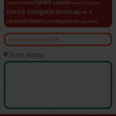
news
ospitalità
musei
mostre
raccolta fotografica
storia
Senza categoria
storie e
teatro
racconti
Uncategorized
vino
video
Abbonati al nostro feed RSS
Dove siamo