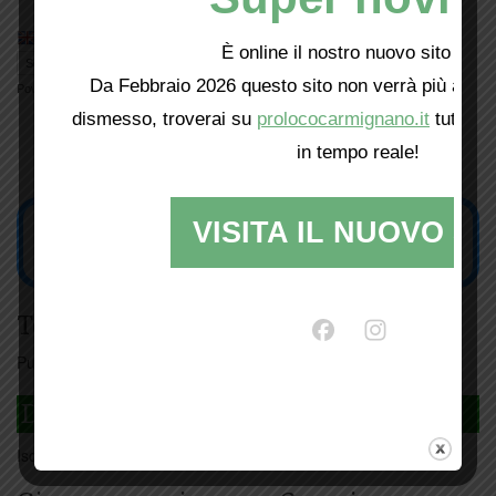
È online il nostro nuovo sito web!
Da Febbraio 2026 questo sito non verrà più aggio
Powered by
Translate
dismesso, troverai su
prolococarmignano.it
tutti i 
in tempo reale!
VISITA IL NUOVO SI
Tesseramento
Puoi tesserarti online
cliccando qui
DAGLI L'ANDA
Iscriviti
qui