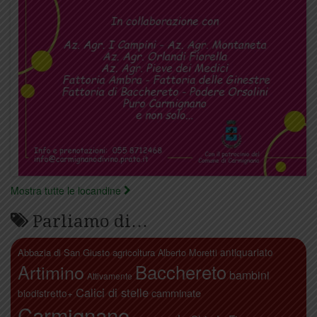
Mostra tutte le locandine
Parliamo di…
antiquariato
Abbazia di San Giusto
agricoltura
Alberto Moretti
Artimino
Bacchereto
bambini
Attivamente
Calici di stelle
camminate
biodistretto+
Carmignano