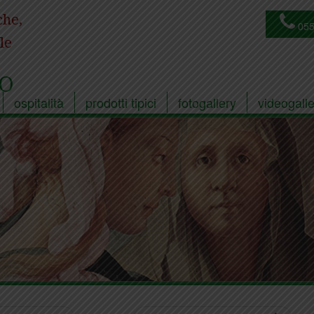
che,
055
le
O
ospitalità
prodotti tipici
fotogallery
videogalle