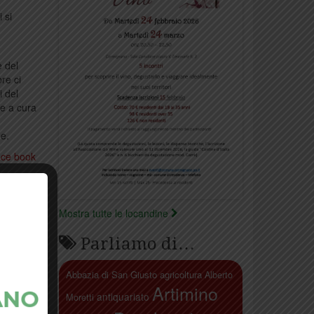
 si
e del
re ci
i del
 e a cura
e.
ace book
Mostra tutte le locandine
Parliamo di…
Abbazia di San Giusto
agricoltura
Alberto
Artimino
antiquariato
Moretti