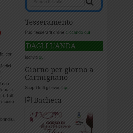
Tesseramento
o
Puoi tesserarti online
cliccando qui
DAGLI L'ANDA
le, con
Iscriviti
qui
Medici
Giorno per giorno a
on
Carmignano
i.
 Loco
Scopri tutti gli eventi
qui
zione in
i. Tutti
Bacheca
al museo
brindisi,