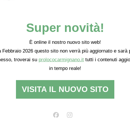
feste
e con I tag
300 anni Carmignano
,
Carmignano
,
Cosimo III dei Med
Super novità!
ttacolo in cielo
I ragazzi di Bogardo Buricchi
È online il nostro nuovo sito web!
 Febbraio 2026 questo sito non verrà più aggiornato e sarà 
esso, troverai su
prolococarmignano.it
tutti i contenuti aggio
in tempo reale!
VISITA IL NUOVO SITO