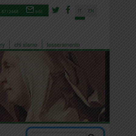
IT
EN
 8712468
info
ry
chi siamo
tesseramento