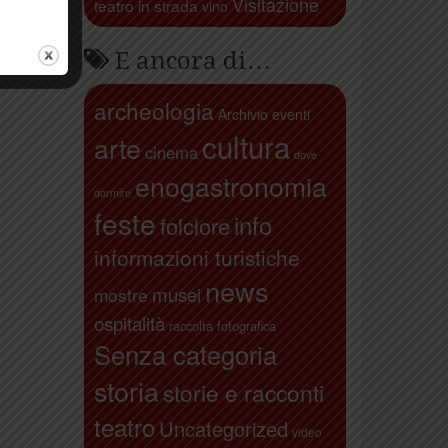
Visitazione
teatro in strada
vino
E ancora di…
archeologia
Archivio eventi
cultura
arte
cinema
dove
enogastronomia
dormire
feste
info
folclore
informazioni turistiche
news
musei
mostre
ospitalità
raccolta fotografica
Senza categoria
storia
storie e racconti
teatro
Uncategorized
video