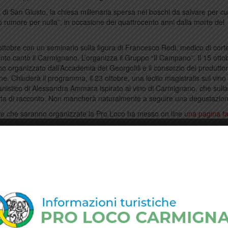
 di San Giusto, la chiesa millenaria spersa nei boschi da salvare per cui
o rumore per nulla”, in occasione dei quattrocento anni dalla morte del
 ottobre con un seminario sulla figura di Francesco Redi, medico di cort
to cantò il Carmignano. L’organizza il Gruppo “Il Campano”. Il 15 ottob
 organizzato dall’Accademia dei Georgofili e il consorzio dei produttor
 Chiuderà il programma, il 23 ottobre, una lectio magistralis sul vino
istico di Alessandra Ammara ispirato al vino di Carmignano, che sulla
rta di racconto. Non mancherà naturalmente a seguire una degustazion
ative che saranno organizzate la Pro Loco ha messo on line
una pagina f
 è
#300annicarmignano
.
(wf)
i Carmignano
 di quattro sere
11 e il 12 agosto