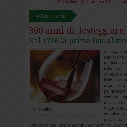
A Calici di stelle non perdetevi lo spe
Tutte le notizie
300 anni da festeggiar
Nel 1716 la prima Doc al m
I festeggiame
l’emissione d
magistralis s
istituì fors
sarebbero es
Il clou sarà 
organizzerà, 
più ristorant
i sabato mat
della vite e 
055.8712468 
Vino calice
compleanni ch
occasione pe
Confartigianato Prato e al Comune che offrirà un conc