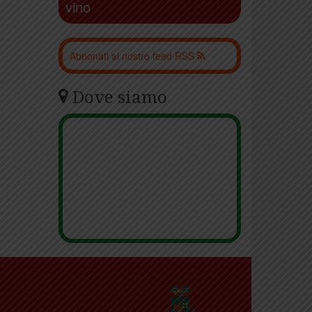
vino
Abbonati al nostro feed RSS
Dove siamo