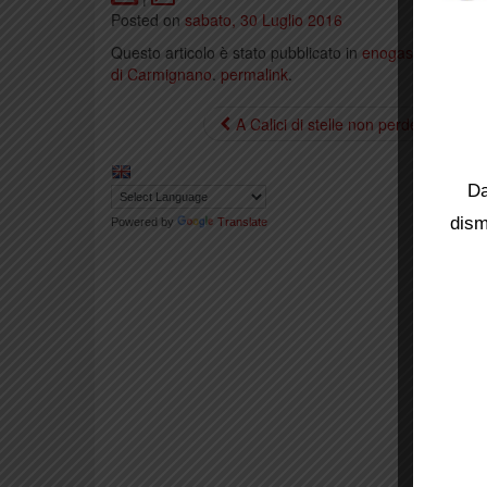
Posted on
sabato, 30 Luglio 2016
Questo articolo è stato pubblicato in
enogastronomia
,
di Carmignano
.
permalink
.
A Calici di stelle non perdetevi lo spe
Da
dism
Powered by
Translate