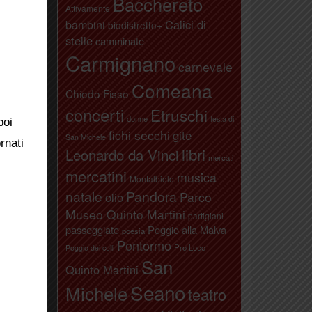
Bacchereto
Attivamente
bambini
Calici di
biodistretto+
ici
,
vino
stelle
camminate
Carmignano
carnevale
Comeana
Chiodo Fisso
concerti
Etruschi
donne
festa di
poi
fichi secchi
gite
San Michele
rnati
libri
Leonardo da Vinci
mercati
mercatini
musica
Montalbiolo
natale
Pandora
Parco
olio
Museo Quinto Martini
partigiani
passeggiate
Poggio alla Malva
poesia
Pontormo
Pro Loco
Poggio dei colli
San
Quinto Martini
Seano
Michele
teatro