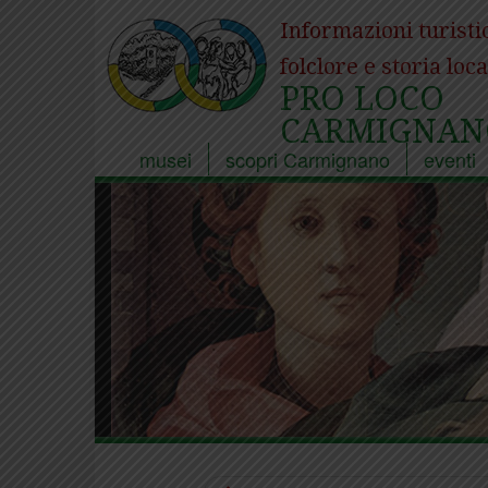
Informazioni turisti
folclore e storia loca
PRO LOCO
CARMIGNAN
musei
scopri Carmignano
eventi