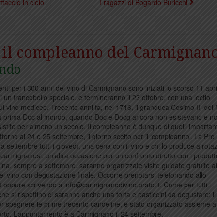
ttacolo in cielo
I ragazzi di Bogardo Buricchi
e, il compleanno del Carmignan
ondo
nti per i 300 anni del vino di Carmignano sono iniziati lo scorso 11 apri
i un francobollo speciale, e termineranno il 23 ottobre, con una lectio
ul vino mediceo. Trecento anni fa, nel 1716, il granduca Cosimo III dei 
e la prima Doc al mondo, quando Doc e Docg ancora non esistevano e n
istite per almeno un secolo. Il compleanno è dunque di quelli important
attorno al 24 e 25 settembre, il giorno scelto per il ‘compleanno’. La Pro
a settembre tutti i giovedì, una cena con il vino e chi lo produce a rota
i carmignanesi: un’altra occasione per un confronto diretto con i produttor
tina, sempre a settembre, saranno organizzate visite guidate gratuite 
del vino con degustazione finale. Occorre prenotarsi telefonando allo
oppure scrivendo a info@carmignanodivino.prato.it. Come per tutti i
e si rispettino ci saranno anche una torta e pasticcini da degustare: il 
r spegnere le prime trecento candeline, è stato organizzato assieme a
erto. L’appuntamento è a Carmignano il 24 settembre.