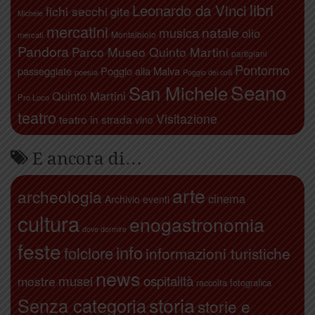
libri
Leonardo da Vinci
fichi secchi
gite
Michele
mercatini
natale
musica
olio
Montalbiolo
mercati
Pandora
Parco Museo Quinto Martini
partigiani
Pontormo
passeggiate
Poggio alla Malva
poesia
Poggio dei colli
Seano
San Michele
Quinto Martini
Pro Loco
teatro
Visitazione
teatro in strada
vino
E ancora di…
arte
archeologia
cinema
Archivio eventi
cultura
enogastronomia
dove dormire
feste
info
folclore
informazioni turistiche
news
ospitalità
musei
mostre
raccolta fotografica
storia
Senza categoria
storie e