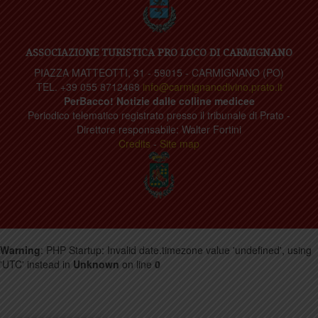
ASSOCIAZIONE TURISTICA PRO LOCO DI CARMIGNANO
PIAZZA MATTEOTTI, 31 - 59015 - CARMIGNANO (PO)
TEL. +39 055 8712468
info@carmignanodivino.prato.it
PerBacco! Notizie dalle colline medicee
Periodico telematico registrato presso il tribunale di Prato -
Direttore responsabile: Walter Fortini
Credits
-
Site map
Warning
: PHP Startup: Invalid date.timezone value 'undefined', using
'UTC' instead in
Unknown
on line
0