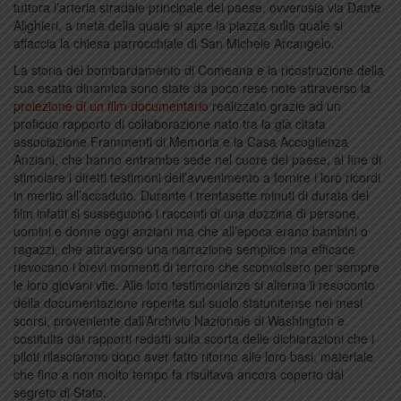
tuttora l’arteria stradale principale del paese, ovverosia via Dante
Alighieri, a metà della quale si apre la piazza sulla quale si
affaccia la chiesa parrocchiale di San Michele Arcangelo.
La storia del bombardamento di Comeana e la ricostruzione della
sua esatta dinamica sono state da poco rese note attraverso la
proiezione di un film documentario
realizzato grazie ad un
proficuo rapporto di collaborazione nato tra la già citata
associazione Frammenti di Memoria e la Casa Accoglienza
Anziani, che hanno entrambe sede nel cuore del paese, al fine di
stimolare i diretti testimoni dell’avvenimento a fornire i loro ricordi
in merito all’accaduto. Durante i trentasette minuti di durata del
film infatti si susseguono i racconti di una dozzina di persone,
uomini e donne oggi anziani ma che all’epoca erano bambini o
ragazzi, che attraverso una narrazione semplice ma efficace
rievocano i brevi momenti di terrore che sconvolsero per sempre
le loro giovani vite. Alle loro testimonianze si alterna il resoconto
della documentazione reperita sul suolo statunitense nei mesi
scorsi, proveniente dall’Archivio Nazionale di Washington e
costituita dai rapporti redatti sulla scorta delle dichiarazioni che i
piloti rilasciarono dopo aver fatto ritorno alle loro basi, materiale
che fino a non molto tempo fa risultava ancora coperto dal
segreto di Stato.