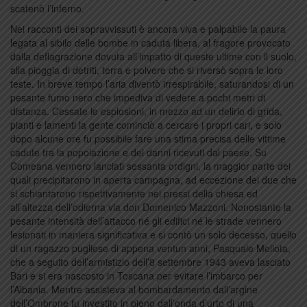
scatenò l’inferno.
Nei racconti dei sopravvissuti è ancora viva e palpabile la paura
legata al sibilo delle bombe in caduta libera, al fragore provocato
dalla deflagrazione dovuta all’impatto di queste ultime con il suolo,
alla pioggia di detriti, terra e polvere che si riversò sopra le loro
teste. In breve tempo l’aria diventò irrespirabile, saturandosi di un
pesante fumo nero che impediva di vedere a pochi metri di
distanza. Cessate le esplosioni, in mezzo ad un delirio di grida,
pianti e lamenti la gente cominciò a cercare i propri cari, e solo
dopo alcune ore fu possibile fare una stima precisa delle vittime
cadute tra la popolazione e dei danni ricevuti dal paese. Su
Comeana vennero lanciati sessanta ordigni, la maggior parte dei
quali precipitarono in aperta campagna, ad eccezione dei due che
si schiantarono rispettivamente nei pressi della chiesa ed
all’altezza dell’odierna via don Domenico Mazzoni. Nonostante la
pesante intensità dell’attacco né gli edifici né le strade vennero
lesionati in maniera significativa e si contò un solo decesso, quello
di un ragazzo pugliese di appena ventun anni, Pasquale Meliota,
che a seguito dell’armistizio dell’8 settembre 1943 aveva lasciato
Bari e si era nascosto in Toscana per evitare l’imbarco per
l’Albania. Mentre assisteva al bombardamento dall’argine
dell’Ombrone fu investito in pieno dall’onda d’urto di una