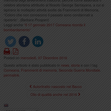
memoria degli avvenimenti trascorsi, perché come asserisce il
celebre aforisma attribuito al filosofo George Santayana, a cui si
ispirano le molteplici attività svolte da Frammenti di Memoria,
“Coloro che non conoscono il passato sono condannati a
ripeterlo”.
(Barbara Prosperi)
Leggi anche
“Il 17 gennaio 2017 Comeana ricorda il
bombardamento”
Print
PDF
|
Posted on
mercoledì, 07 Dicembre 2016
Questo articolo è stato pubblicato in
news
,
storia
e con I tag
Comeana
,
Frammenti di memoria
,
Seconda Guerra Mondiale
.
permalink
.
Autoritratto nascosto nel Bacco
Olio di qualità anche nel 2016