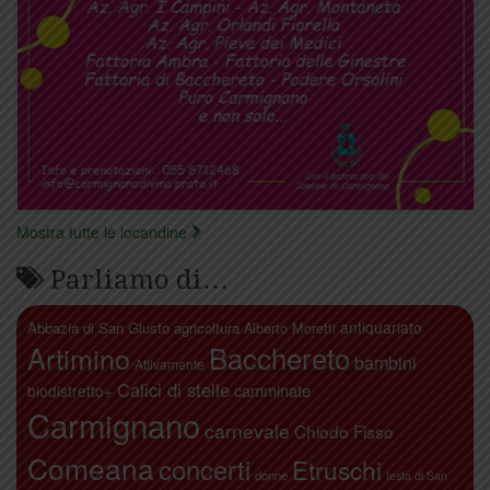
Mostra tutte le locandine
Parliamo di…
antiquariato
Abbazia di San Giusto
agricoltura
Alberto Moretti
Artimino
Bacchereto
bambini
Attivamente
Calici di stelle
camminate
biodistretto+
Carmignano
carnevale
Chiodo Fisso
Comeana
concerti
Etruschi
donne
festa di San