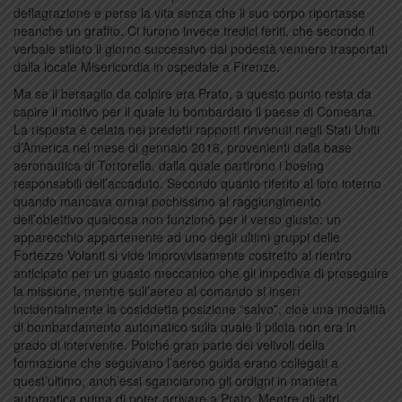
deflagrazione e perse la vita senza che il suo corpo riportasse
neanche un graffio. Ci furono invece tredici feriti, che secondo il
verbale stilato il giorno successivo dal podestà vennero trasportati
dalla locale Misericordia in ospedale a Firenze.
Ma se il bersaglio da colpire era Prato, a questo punto resta da
capire il motivo per il quale fu bombardato il paese di Comeana.
La risposta è celata nei predetti rapporti rinvenuti negli Stati Uniti
d’America nel mese di gennaio 2016, provenienti dalla base
aeronautica di Tortorella, dalla quale partirono i boeing
responsabili dell’accaduto. Secondo quanto riferito al loro interno
quando mancava ormai pochissimo al raggiungimento
dell’obiettivo qualcosa non funzionò per il verso giusto: un
apparecchio appartenente ad uno degli ultimi gruppi delle
Fortezze Volanti si vide improvvisamente costretto al rientro
anticipato per un guasto meccanico che gli impediva di proseguire
la missione, mentre sull’aereo al comando si inserì
incidentalmente la cosiddetta posizione “salvo”, cioè una modalità
di bombardamento automatico sulla quale il pilota non era in
grado di intervenire. Poiché gran parte dei velivoli della
formazione che seguivano l’aereo guida erano collegati a
quest’ultimo, anch’essi sganciarono gli ordigni in maniera
automatica prima di poter arrivare a Prato. Mentre gli altri