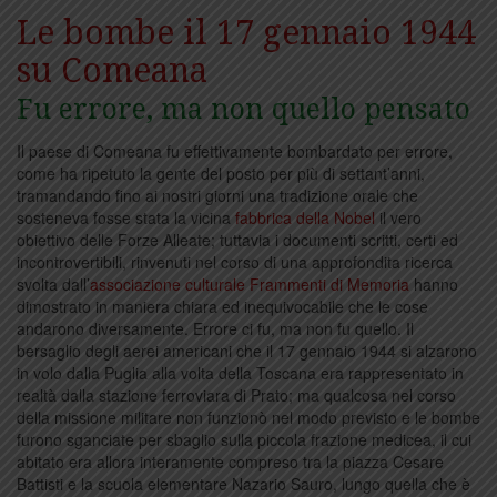
Le bombe il 17 gennaio 1944
su Comeana
Fu errore, ma non quello pensato
Il paese di Comeana fu effettivamente bombardato per errore,
come ha ripetuto la gente del posto per più di settant’anni,
tramandando fino ai nostri giorni una tradizione orale che
sosteneva fosse stata la vicina
fabbrica della Nobel
il vero
obiettivo delle Forze Alleate; tuttavia i documenti scritti, certi ed
incontrovertibili, rinvenuti nel corso di una approfondita ricerca
svolta dall’
associazione culturale Frammenti di Memoria
hanno
dimostrato in maniera chiara ed inequivocabile che le cose
andarono diversamente. Errore ci fu, ma non fu quello. Il
bersaglio degli aerei americani che il 17 gennaio 1944 si alzarono
in volo dalla Puglia alla volta della Toscana era rappresentato in
realtà dalla stazione ferroviara di Prato; ma qualcosa nel corso
della missione militare non funzionò nel modo previsto e le bombe
furono sganciate per sbaglio sulla piccola frazione medicea, il cui
abitato era allora interamente compreso tra la piazza Cesare
Battisti e la scuola elementare Nazario Sauro, lungo quella che è