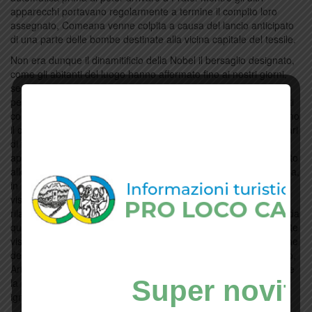
apparecchi portavano regolarmente a termine il compito loro
assegnato, Comeana venne colpita a causa del lancio anticipato
di una parte delle bombe destinate alla vicina capitale del tessile.
Non era dunque il dinamitificio della Nobel il bersaglio designato,
come gli abitanti del luogo hanno affermato fino ai nostri giorni,
secondo una versione dei fatti che appariva plausibile anche se
per alcuni non del tutto convincente. Qualcuno si chiedeva infatti
come fosse possibile che l’insieme delle strutture che costituivano
il complesso industriale, la cui estensione sfiorava i novanta ettari
di terreno, e che pur essendo immersa in una fitta vegetazione
appariva alla stregua di una piccola città, potesse essere sfuggito
allo sguardo degli equipaggi aerei che avevano sorvolato la zona,
in una giornata caratterizzata peraltro da ottime condizioni di
visibilità. Grazie alle foto scattate da uno dei velivoli che
rilasciarono gli ordigni è stato possibile constatare che in effetti da
quella posizione oltre all’abitato di Comeana erano perfettamente
visibili le principali emergenze sia geografiche che architettoniche
del territorio: l’Ombrone, Sant’Angelo a Lecore, Poggio a Caiano,
Artimino, villa Ferdinanda, villa Vittoria, villa di Castelletti, e infine
Super novità
la polveriera della Nobel, che dunque fu deliberatamente
ignorata.