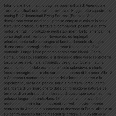
Intorno alle 9 del mattino dagli aeroporti militari di Amendola e
Tortorella, situati entrambi in provincia di Foggia, otto squadroni di
boeing B-17 denominati Flying Fortress (Fortezze Volanti)
decollarono verso nord con il preciso compito di colpire lo scalo
ferroviario pratese. Si trattava di bombardieri pesanti a quattro
motori, entrati in produzione negli stabilimenti bellici americani nel
corso degli anni Trenta del Novecento, ed impiegati
principalmente nelle campagne di bombardamento strategico
diurno contro bersagli tedeschi durante il secondo conflitto
mondiale. Lungo il loro percorso sorvolarono Napoli, Gaeta,
Roma, Grosseto, Piombino, e si diressero infine verso l’entroterra
toscano per avvicinarsi all’obiettivo designato. Quella mattina –
era un lunedì – il cielo era terso e il sole splendeva, e niente
faceva presagire quello che sarebbe successo di lì a poco. Alle 12
a Comeana risuonarono le sirene dell’allarme antiaereo e la
popolazione, presa dal panico, iniziò a riversarsi verso i campi,
alla ricerca di un riparo offerto dalla conformazione naturale del
terreno, di un anfratto, di un fossato, di qualunque cosa insomma
potesse fungere da protezione. Di lì a poco venne avvertito il
rombo dei motori e furono avvistati i velivoli in avvicinamento.
Venivano da Artimino e puntavano in direzione di Prato. Alle 12.30
sul centro mediceo furono rilasciati gli ordigni, e in un attimo si