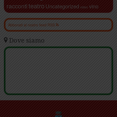
teatro
racconti
Uncategorized
vino
video
Abbonati al nostro feed RSS
Dove siamo