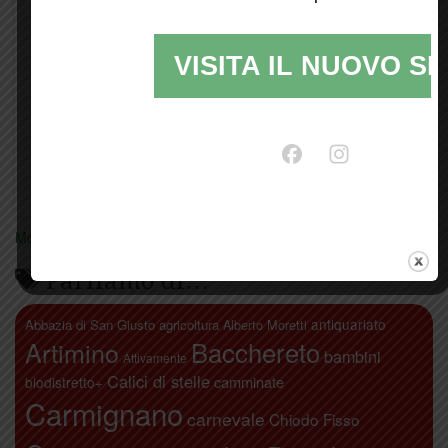
VISITA IL NUOVO SI
Mostra tutte le locandine
Parliamo di…
antiquariato
Abbazia di San Giusto
agricoltura
Alberto Moretti
Artimino
Bacchereto
bambini
Attivamente
Calici di stelle
camminate
biodistretto+
Carmignano
carnevale
Chiodo Fisso