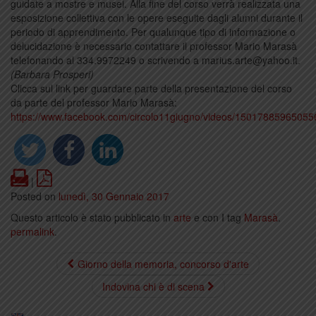
guidate a mostre e musei. Alla fine del corso verrà realizzata una
esposizione collettiva con le opere eseguite dagli alunni durante il
periodo di apprendimento. Per qualunque tipo di informazione o
delucidazione è necessario contattare il professor Mario Marasà
telefonando al 334.9972249 o scrivendo a marius.arte@yahoo.it.
(Barbara Prosperi)
Clicca sul link per guardare parte della presentazione del corso
da parte del professor Mario Marasà:
https://www.facebook.com/circolo11giugno/videos/15017885965055
Print
PDF
|
Posted on
lunedì, 30 Gennaio 2017
Questo articolo è stato pubblicato in
arte
e con I tag
Marasà
.
permalink
.
Giorno della memoria, concorso d'arte
Indovina chi è di scena