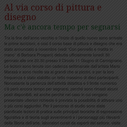
Al via corso di pittura e
disegno
Ma c'è ancora tempo per segnarsi
Tra la fine dell’anno vecchio e l’inizio di quello nuovo sono arrivate
le prime iscrizioni, e così il corso base di pittura e disegno che era
stato annunciato a novembre (vedi “Con pennello e matita in
mano” di Barbara Prosperi) debutta ufficialmente lunedì 30
gennaio alle ore 20.30 presso il Circolo 11 Giugno di Carmignano.
Le lezioni sono tenute con cadenza settimanale dall’artista Mario
Marasà e sono rivolte sia ai grandi che ai piccini, e per la loro
frequenza è stato stabilito un tetto massimo di dieci partecipanti.
Nonostante la partenza dell’attività didattica e il limite numerico
c’è però ancora tempo per segnarsi, perché sono rimasti alcuni
posti disponibili, ed anche perché nel caso in cui vengano
presentate ulteriori richieste è prevista la possibilità di attivare uno
o più corsi aggiuntivi. Per il percorso di studio sono state
pianificate lezioni di pratica sulle principali tecniche di espressione
figurativa e di teoria sugli avvenimenti e i personaggi più rilevanti
della Storia dell’arte, laboratori curati da esperti del settore, visite