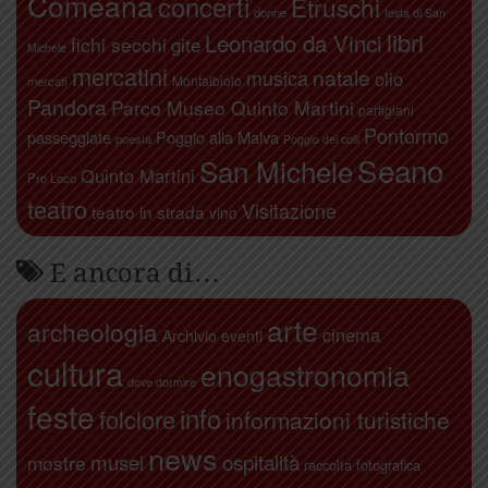
Comeana
concerti
Etruschi
donne
festa di San
libri
Leonardo da Vinci
fichi secchi
gite
Michele
mercatini
natale
musica
olio
Montalbiolo
mercati
Pandora
Parco Museo Quinto Martini
partigiani
Pontormo
passeggiate
Poggio alla Malva
poesia
Poggio dei colli
Seano
San Michele
Quinto Martini
Pro Loco
teatro
Visitazione
teatro in strada
vino
E ancora di…
arte
archeologia
cinema
Archivio eventi
cultura
enogastronomia
dove dormire
feste
info
folclore
informazioni turistiche
news
ospitalità
musei
mostre
raccolta fotografica