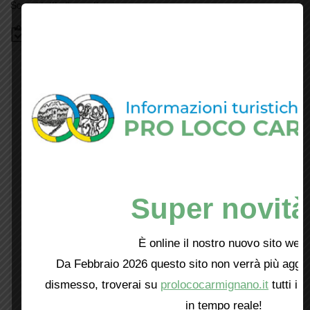
Scopri tutti gli eventi
qui
Bacheca
Super novità
È online il nostro nuovo sito web!
Da Febbraio 2026 questo sito non verrà più aggio
dismesso, troverai su
prolococarmignano.it
tutti i 
in tempo reale!