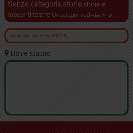
storia
Senza categoria
storie e
teatro
racconti
Uncategorized
vino
video
Abbonati al nostro feed RSS
Dove siamo