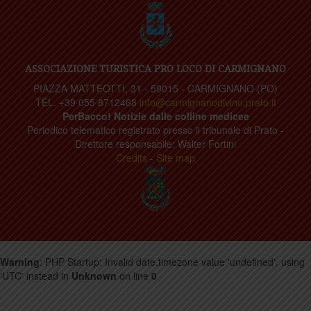
ASSOCIAZIONE TURISTICA PRO LOCO DI CARMIGNANO
PIAZZA MATTEOTTI, 31 - 59015 - CARMIGNANO (PO)
TEL. +39 055 8712468
info@carmignanodivino.prato.it
PerBacco! Notizie dalle colline medicee
Periodico telematico registrato presso il tribunale di Prato -
Direttore responsabile: Walter Fortini
Credits
-
Site map
Warning
: PHP Startup: Invalid date.timezone value 'undefined', using
'UTC' instead in
Unknown
on line
0