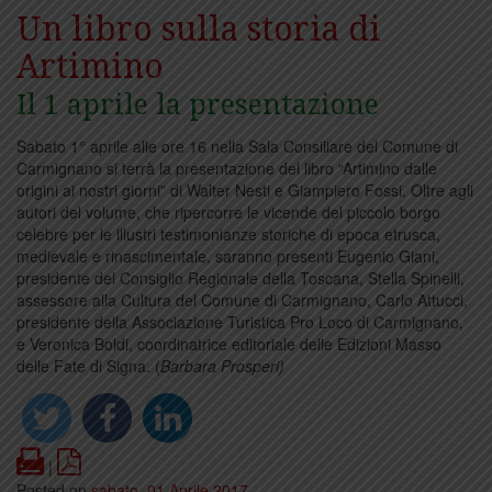
Un libro sulla storia di
Artimino
Il 1 aprile la presentazione
Sabato 1° aprile alle ore 16 nella Sala Consiliare del Comune di
Carmignano si terrà la presentazione del libro “Artimino dalle
origini ai nostri giorni” di Walter Nesti e Giampiero Fossi. Oltre agli
autori del volume, che ripercorre le vicende del piccolo borgo
celebre per le illustri testimonianze storiche di epoca etrusca,
medievale e rinascimentale, saranno presenti Eugenio Giani,
presidente del Consiglio Regionale della Toscana, Stella Spinelli,
assessore alla Cultura del Comune di Carmignano, Carlo Attucci,
presidente della Associazione Turistica Pro Loco di Carmignano,
e Veronica Boldi, coordinatrice editoriale delle Edizioni Masso
delle Fate di Signa. (
Barbara Prosperi)
Print
PDF
|
Posted on
sabato, 01 Aprile 2017