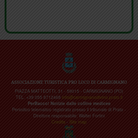
ASSOCIAZIONE TURISTICA PRO LOCO DI CARMIGNANO
PIAZZA MATTEOTTI, 31 - 59015 - CARMIGNANO (PO)
TEL. +39 055 8712468
info@carmignanodivino.prato.it
PerBacco! Notizie dalle colline medicee
Periodico telematico registrato presso il tribunale di Prato -
Direttore responsabile: Walter Fortini
Credits
-
Site map