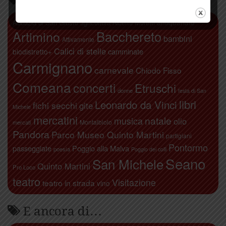
Parliamo di…
antiquariato
Abbazia di San Giusto
agricoltura
Alberto Moretti
Artimino
Bacchereto
bambini
Attivamente
Calici di stelle
camminate
biodistretto+
Carmignano
carnevale
Chiodo Fisso
Comeana
concerti
Etruschi
donne
festa di San
libri
Leonardo da Vinci
fichi secchi
gite
Michele
mercatini
natale
musica
olio
Montalbiolo
mercati
Pandora
Parco Museo Quinto Martini
partigiani
Pontormo
passeggiate
Poggio alla Malva
poesia
Poggio dei colli
Seano
San Michele
Quinto Martini
Pro Loco
teatro
Visitazione
teatro in strada
vino
E ancora di…