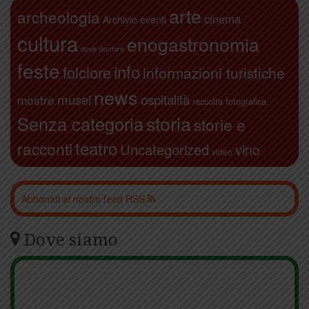
arte
archeologia
cinema
Archivio eventi
cultura
enogastronomia
dove dormire
feste
info
folclore
informazioni turistiche
news
ospitalità
musei
mostre
raccolta fotografica
storia
Senza categoria
storie e
teatro
racconti
Uncategorized
vino
video
Abbonati al nostro feed RSS
Dove siamo