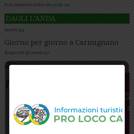
Puoi tesserarti online
cliccando qui
DAGLI L'ANDA
Iscriviti
qui
Giorno per giorno a Carmignano
Scopri tutti gli eventi
qui
Bacheca