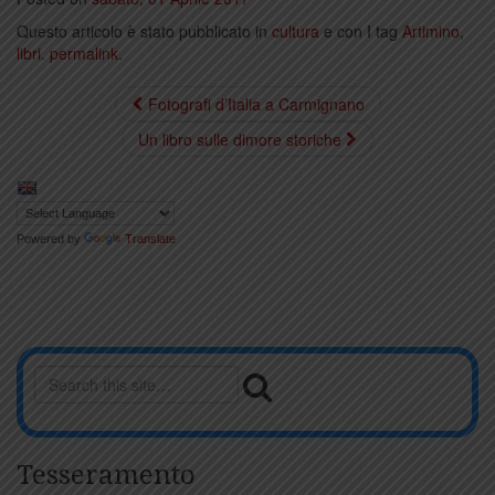
Questo articolo è stato pubblicato in
cultura
e con I tag
Artimino
,
libri
.
permalink
.
Fotografi d’Italia a Carmignano
Un libro sulle dimore storiche
Powered by
Translate
Tesseramento