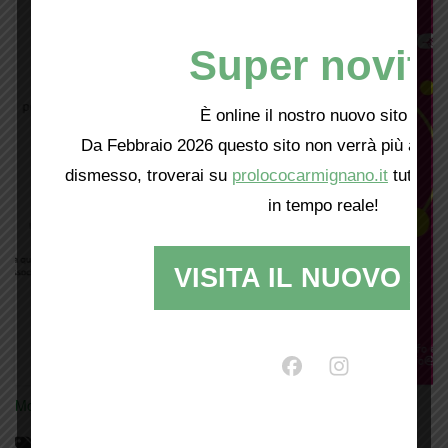
Super novità
È online il nostro nuovo sito web!
Da Febbraio 2026 questo sito non verrà più aggio
dismesso, troverai su
prolococarmignano.it
tutti i 
in tempo reale!
VISITA IL NUOVO SI
Mostra tutte le locandine