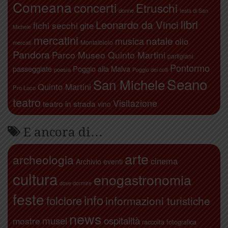
Comeana
concerti
Etruschi
donne
festa di San
libri
Leonardo da Vinci
fichi secchi
gite
Michele
mercatini
natale
musica
olio
Montalbiolo
mercati
Pandora
Parco Museo Quinto Martini
partigiani
Pontormo
passeggiate
Poggio alla Malva
poesia
Poggio dei colli
Seano
San Michele
Quinto Martini
Pro Loco
teatro
Visitazione
teatro in strada
vino
E ancora di…
arte
archeologia
cinema
Archivio eventi
cultura
enogastronomia
dove dormire
feste
info
folclore
informazioni turistiche
news
ospitalità
musei
mostre
raccolta fotografica