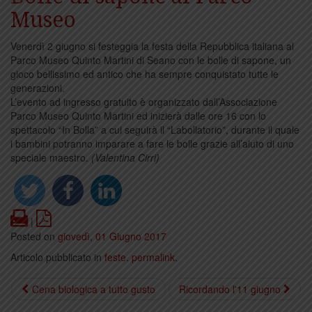
Museo
Venerdì 2 giugno si festeggia la festa della Repubblica italiana al
Parco Museo Quinto Martini di Seano con le bolle di sapone, un
gioco bellissimo ed antico che ha sempre conquistato tutte le
generazioni.
L’evento ad ingresso gratuito è organizzato dall’Associazione
Parco Museo Quinto Martini ed inizierà dalle ore 16 con lo
spettacolo “In Bolla” a cui seguirà il “Labollatorio”, durante il quale
i bambini potranno imparare a fare le bolle grazie all’aiuto di uno
speciale maestro.
(Valentina Cirri)
Print
PDF
|
Posted on
giovedì, 01 Giugno 2017
Articolo pubblicato in
feste
.
permalink
.
Cena biologica a tutto gusto
Ricordando l'11 giugno