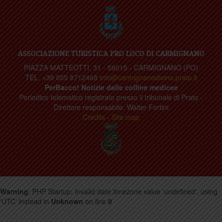
ASSOCIAZIONE TURISTICA PRO LOCO DI CARMIGNANO
PIAZZA MATTEOTTI, 31 - 59015 - CARMIGNANO (PO)
TEL. +39 055 8712468
info@carmignanodivino.prato.it
PerBacco! Notizie dalle colline medicee
Periodico telematico registrato presso il tribunale di Prato -
Direttore responsabile: Walter Fortini
Credits
-
Site map
Warning
: PHP Startup: Invalid date.timezone value 'undefined', using
'UTC' instead in
Unknown
on line
0