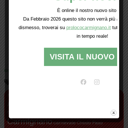
È online il nostro nuovo sito web!
Da Febbraio 2026 questo sito non verrà più aggio
dismesso, troverai su
prolococarmignano.it
tutti i 
in tempo reale!
VISITA IL NUOVO SI
Mostra tutte le locandine
Parliamo di…
antiquariato
Abbazia di San Giusto
agricoltura
Alberto Moretti
Artimino
Bacchereto
bambini
Attivamente
Calici di stelle
camminate
biodistretto+
Carmignano
carnevale
Chiodo Fisso