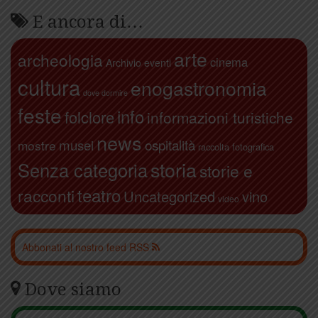
E ancora di…
arte
archeologia
cinema
Archivio eventi
cultura
enogastronomia
dove dormire
feste
info
folclore
informazioni turistiche
news
ospitalità
musei
mostre
raccolta fotografica
storia
Senza categoria
storie e
teatro
racconti
Uncategorized
vino
video
Abbonati al nostro feed RSS
Dove siamo