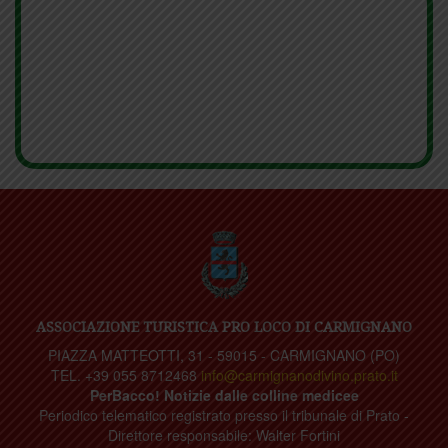
ASSOCIAZIONE TURISTICA PRO LOCO DI CARMIGNANO
PIAZZA MATTEOTTI, 31 - 59015 - CARMIGNANO (PO)
TEL. +39 055 8712468
info@carmignanodivino.prato.it
PerBacco! Notizie dalle colline medicee
Periodico telematico registrato presso il tribunale di Prato -
Direttore responsabile: Walter Fortini