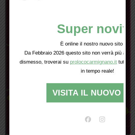
Super novità
È online il nostro nuovo sito web!
Da Febbraio 2026 questo sito non verrà più aggio
dismesso, troverai su
prolococarmignano.it
tutti i 
in tempo reale!
VISITA IL NUOVO SI