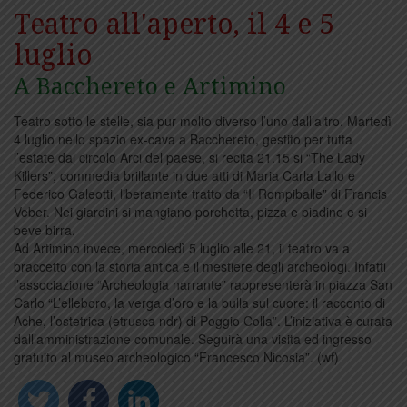
Teatro all'aperto, il 4 e 5
luglio
A Bacchereto e Artimino
Teatro sotto le stelle, sia pur molto diverso l’uno dall’altro. Martedì
4 luglio nello spazio ex-cava a Bacchereto, gestito per tutta
l’estate dal circolo Arci del paese, si recita 21.15 si “The Lady
Killers”, commedia brillante in due atti di Maria Carla Lallo e
Federico Galeotti, liberamente tratto da “Il Rompiballe” di Francis
Veber. Nei giardini si mangiano porchetta, pizza e piadine e si
beve birra.
Ad Artimino invece, mercoledì 5 luglio alle 21, il teatro va a
braccetto con la storia antica e il mestiere degli archeologi. Infatti
l’associazione “Archeologia narrante” rappresenterà in piazza San
Carlo “L’elleboro, la verga d’oro e la bulla sul cuore: il racconto di
Ache, l’ostetrica (etrusca ndr) di Poggio Colla”. L’iniziativa è curata
dall’amministrazione comunale. Seguirà una visita ed ingresso
gratuito al museo archeologico “Francesco Nicosia”. (wf)