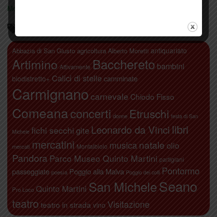
Mostra tutte le locandine
Parliamo di…
antiquariato
Abbazia di San Giusto
agricoltura
Alberto Moretti
Artimino
Bacchereto
bambini
Attivamente
Calici di stelle
camminate
biodistretto+
Carmignano
carnevale
Chiodo Fisso
Comeana
concerti
Etruschi
donne
festa di San
libri
Leonardo da Vinci
fichi secchi
gite
Michele
mercatini
natale
musica
olio
Montalbiolo
mercati
Pandora
Parco Museo Quinto Martini
partigiani
Pontormo
passeggiate
Poggio alla Malva
poesia
Poggio dei colli
Seano
San Michele
Quinto Martini
Pro Loco
teatro
Visitazione
teatro in strada
vino