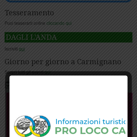
Tesseramento
Puoi tesserarti online
cliccando qui
DAGLI L'ANDA
Iscriviti
qui
Giorno per giorno a Carmignano
Scopri tutti gli eventi
qui
Bacheca