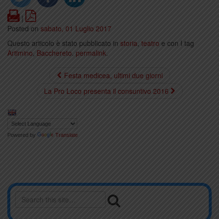
Print
PDF
|
Posted on
sabato, 01 Luglio 2017
Questo articolo è stato pubblicato in
storia
,
teatro
e con I tag
Artimino
,
Bacchereto
.
permalink
.
Festa medicea, ultimi due giorni
La Pro Loco presenta il consuntivo 2016
Powered by
Translate