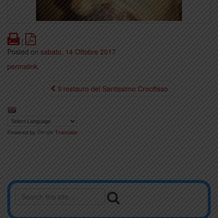
Print
PDF
|
Posted on
sabato, 14 Ottobre 2017
permalink
.
Il restauro del Santissimo Crocifisso
Powered by
Translate