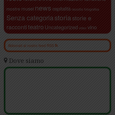
news
ospitalità
musei
mostre
raccolta fotografica
storia
Senza categoria
storie e
teatro
racconti
Uncategorized
vino
video
Abbonati al nostro feed RSS
Dove siamo