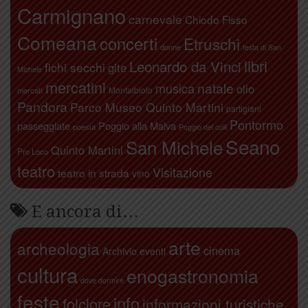
Carmignano
carnevale
Chiodo Fisso
Comeana
concerti
Etruschi
donne
festa di San
libri
Leonardo da Vinci
fichi secchi
gite
Michele
mercatini
natale
musica
olio
Montalbiolo
mercati
Pandora
Parco Museo Quinto Martini
partigiani
Pontormo
passeggiate
Poggio alla Malva
poesia
Poggio dei colli
Seano
San Michele
Quinto Martini
Pro Loco
teatro
Visitazione
teatro in strada
vino
E ancora di…
arte
archeologia
cinema
Archivio eventi
cultura
enogastronomia
dove dormire
feste
info
folclore
informazioni turistiche