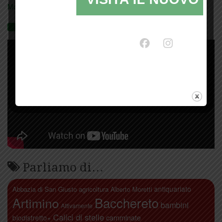
Mostra tutte le locandine
Videogallery
Parliamo di…
antiquariato
Abbazia di San Giusto
agricoltura
Alberto Moretti
Artimino
Bacchereto
bambini
Attivamente
Calici di stelle
camminate
biodistretto+