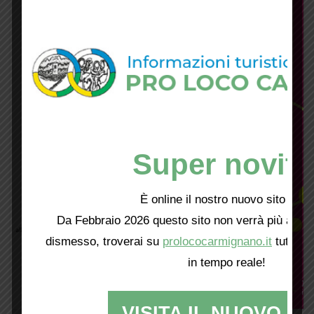
Super novità
È online il nostro nuovo sito web!
Da Febbraio 2026 questo sito non verrà più aggio
dismesso, troverai su
prolococarmignano.it
tutti i 
in tempo reale!
VISITA IL NUOVO SI