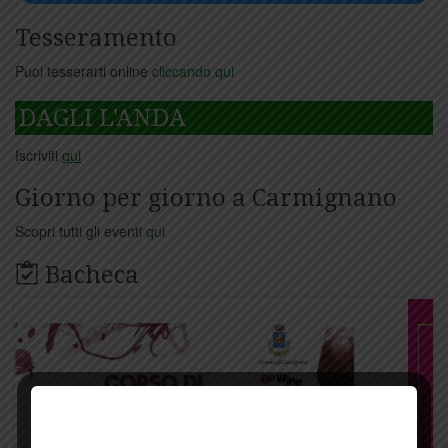
Tesseramento
Puoi tesserarti online
cliccando qui
DAGLI L'ANDA
Iscriviti
qui
Giorno per giorno a Carmignano
Scopri tutti gli eventi
qui
Bacheca