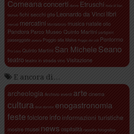
Comeana
concerti
Etruschi
donne
festa di San
libri
Leonardo da Vinci
fichi secchi
gite
Michele
mercatini
natale
musica
olio
Montalbiolo
mercati
Pandora
Parco Museo Quinto Martini
partigiani
Pontormo
passeggiate
Poggio alla Malva
poesia
Poggio dei colli
Seano
San Michele
Quinto Martini
Pro Loco
teatro
Visitazione
teatro in strada
vino
E ancora di…
arte
archeologia
cinema
Archivio eventi
cultura
enogastronomia
dove dormire
feste
info
folclore
informazioni turistiche
news
ospitalità
musei
mostre
raccolta fotografica