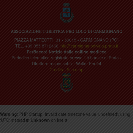
ASSOCIAZIONE TURISTICA PRO LOCO DI CARMIGNANO
PIAZZA MATTEOTTI, 31 - 59015 - CARMIGNANO (PO)
TEL. +39 055 8712468
info@carmignanodivino.prato.it
PerBacco! Notizie dalle colline medicee
Periodico telematico registrato presso il tribunale di Prato -
Direttore responsabile: Walter Fortini
Credits
-
Site map
Warning
: PHP Startup: Invalid date.timezone value 'undefined', using
'UTC' instead in
Unknown
on line
0