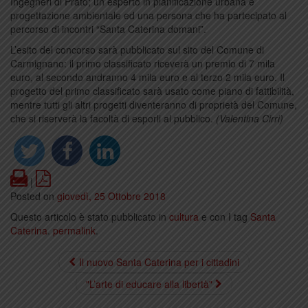
Ingegneri di Prato; un esperto in pianificazione urbana e
progettazione ambientale ed una persona che ha partecipato al
percorso di incontri “Santa Caterina domani”.
L’esito del concorso sarà pubblicato sul sito del Comune di
Carmignano: il primo classificato riceverà un premio di 7 mila
euro, al secondo andranno 4 mila euro e al terzo 2 mila euro. Il
progetto del primo classificato sarà usato come piano di fattibilità,
mentre tutti gli altri progetti diventeranno di proprietà del Comune,
che si riserverà la facoltà di esporli al pubblico.
(Valentina Cirri)
Print
PDF
|
Posted on
giovedì, 25 Ottobre 2018
Questo articolo è stato pubblicato in
cultura
e con I tag
Santa
Caterina
.
permalink
.
Il nuovo Santa Caterina per i cittadini
"L’arte di educare alla libertà"