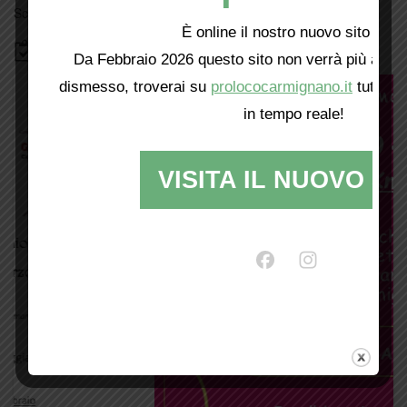
Scopri tutti gli eventi
qui
È online il nostro nuovo sito web!
Bacheca
Da Febbraio 2026 questo sito non verrà più aggio
dismesso, troverai su
prolococarmignano.it
tutti i 
in tempo reale!
VISITA IL NUOVO SI