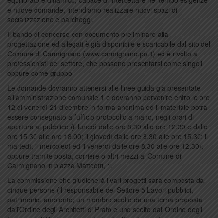
equilibrato e dinamico, capace di intercettare nel tempo esigenze
e nuove domande, intendiamo realizzare nuovi spazi di
socializzazione e parcheggi.
Il bando di concorso con documento preliminare alla
progettazione ed allegati è già disponibile e scaricabile dal sito del
Comune di Carmignano (www.carmignano.po.it) ed è rivolto a
professionisti del settore, che possono presentarsi come singoli
oppure come gruppo.
Le domande dovranno attenersi alle linee guida già presentate
all’amministrazione comunale 1 e dovranno pervenire entro le ore
12 di venerdì 21 dicembre in forma anonima ed il materiale potrà
essere consegnato all’ufficio protocollo a mano, negli orari di
apertura al pubblico (il lunedì dalle ore 8.30 alle ore 12.30 e dalle
ore 15.30 alle ore 18.00; il giovedì dalle ore 8.30 alle ore 15.30; il
martedì, il mercoledì ed il venerdì dalle ore 8.30 alle ore 12.30),
oppure tramite posta, corriere o altri mezzi al Comune di
Carmignano in piazza Matteotti, 1.
La commissione che giudicherà i vari progetti sarà composta da
cinque persone (il responsabile del Settore 5 Lavori pubblici,
patrimonio, ambiente; un membro scelto da una terna proposta
dall’Ordine degli Architetti di Prato e uno scelto dall’Ordine degli