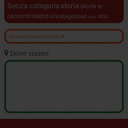
storia
Senza categoria
storie e
teatro
racconti
Uncategorized
vino
video
Abbonati al nostro feed RSS
Dove siamo