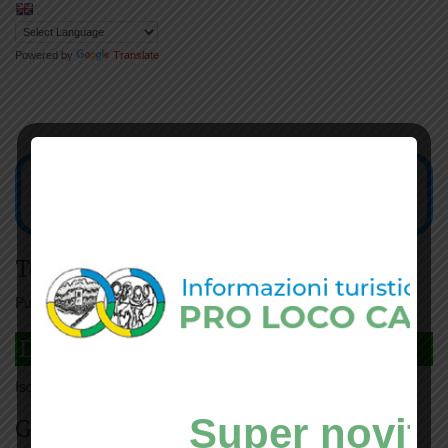
Powered by
Translate
Tesseramento
Puoi tesserarti online
cliccando qui
DAGLI L'ANDA
Iscriviti
qui
Super novità
Giorno per giorno a Carmignano