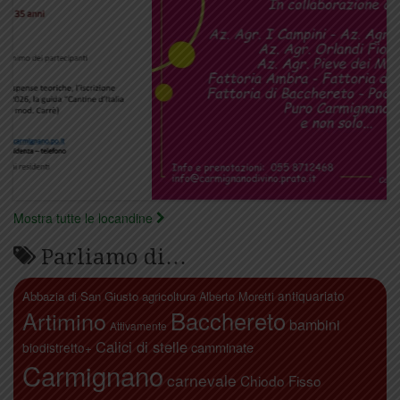
Mostra tutte le locandine
Parliamo di…
antiquariato
Abbazia di San Giusto
agricoltura
Alberto Moretti
Artimino
Bacchereto
bambini
Attivamente
Calici di stelle
camminate
biodistretto+
Carmignano
carnevale
Chiodo Fisso