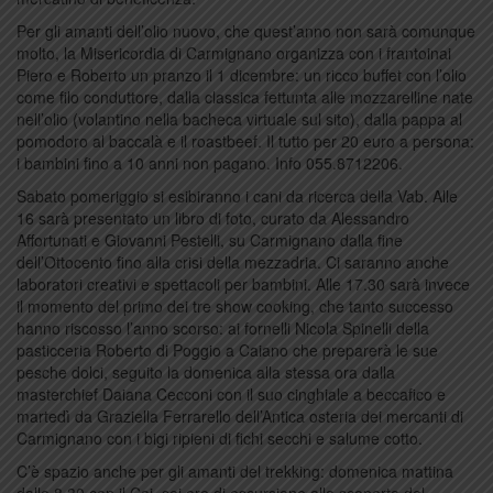
Per gli amanti dell’olio nuovo, che quest’anno non sarà comunque
molto, la Misericordia di Carmignano organizza con i frantoinai
Piero e Roberto un pranzo il 1 dicembre: un ricco buffet con l’olio
come filo conduttore, dalla classica fettunta alle mozzarelline nate
nell’olio (volantino nella bacheca virtuale sul sito), dalla pappa al
pomodoro al baccalà e il roastbeef. Il tutto per 20 euro a persona:
i bambini fino a 10 anni non pagano. Info 055.8712206.
Sabato pomeriggio si esibiranno i cani da ricerca della Vab. Alle
16 sarà presentato un libro di foto, curato da Alessandro
Affortunati e Giovanni Pestelli, su Carmignano dalla fine
dell’Ottocento fino alla crisi della mezzadria. Ci saranno anche
laboratori creativi e spettacoli per bambini. Alle 17.30 sarà invece
il momento del primo dei tre show cooking,
che tanto successo
hanno riscosso l’anno scorso: ai fornelli Nicola Spinelli della
pasticceria Roberto di Poggio a Caiano che preparerà le sue
pesche dolci, seguito la domenica alla stessa ora dalla
masterchief Daiana Cecconi con il suo cinghiale a beccafico e
martedì da Graziella Ferrarello dell’Antica osteria dei mercanti di
Carmignano con i bigi ripieni di fichi secchi e salume cotto.
C’è spazio anche per gli amanti del trekking: domenica mattina