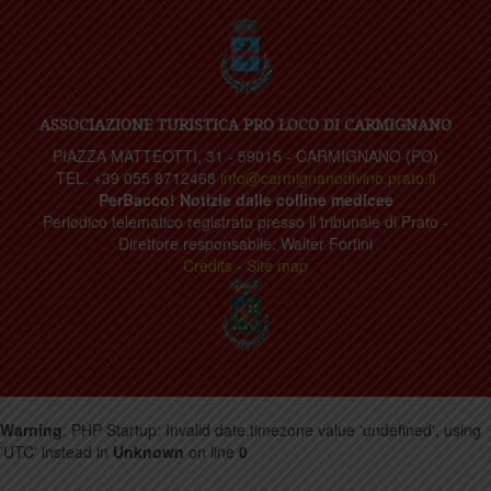
ASSOCIAZIONE TURISTICA PRO LOCO DI CARMIGNANO
PIAZZA MATTEOTTI, 31 - 59015 - CARMIGNANO (PO)
TEL. +39 055 8712468
info@carmignanodivino.prato.it
PerBacco! Notizie dalle colline medicee
Periodico telematico registrato presso il tribunale di Prato -
Direttore responsabile: Walter Fortini
Credits
-
Site map
Warning
: PHP Startup: Invalid date.timezone value 'undefined', using
'UTC' instead in
Unknown
on line
0