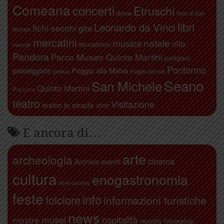
Comeana
concerti
Etruschi
donne
festa di San
libri
Leonardo da Vinci
fichi secchi
gite
Michele
mercatini
natale
musica
olio
Montalbiolo
mercati
Pandora
Parco Museo Quinto Martini
partigiani
Pontormo
passeggiate
Poggio alla Malva
poesia
Poggio dei colli
Seano
San Michele
Quinto Martini
Pro Loco
teatro
Visitazione
teatro in strada
vino
E ancora di…
arte
archeologia
cinema
Archivio eventi
cultura
enogastronomia
dove dormire
feste
info
folclore
informazioni turistiche
news
ospitalità
musei
mostre
raccolta fotografica