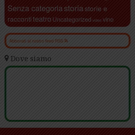
storia
Senza categoria
storie e
teatro
racconti
Uncategorized
vino
video
Abbonati al nostro feed RSS
Dove siamo