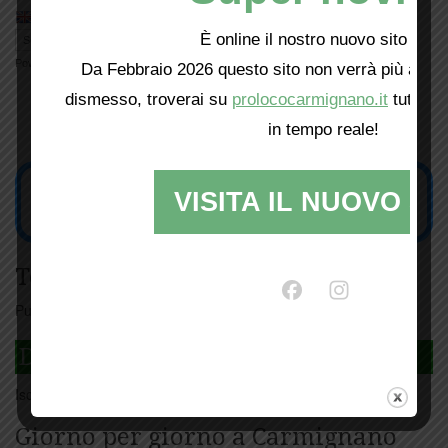
È online il nostro nuovo sito web!
Powered by
Translate
Da Febbraio 2026 questo sito non verrà più aggio
dismesso, troverai su
prolococarmignano.it
tutti i 
in tempo reale!
VISITA IL NUOVO SI
Tesseramento
Puoi tesserarti online
cliccando qui
DAGLI L'ANDA
Iscriviti
qui
Giorno per giorno a Carmignano