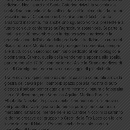
edizione. Negli spazi del Santa Caterina rivivrà la vecchia aia
contadina, con animali da stalla e dal cortile, circondati da trattori
vecchi e nuovi. Ci saranno esibizioni anche di falchi. Tanto
amarcord insomma, ma anche uno sguardo volto al presente e al
futuro con due conferenze sull’agricoltura sostenibile. Si parte la
mattina del 30 novembre con la rigenerazione agricola e la
presentazione dell’atlante delle produzioni tradizionali a cura del
Biodistretto del Montalbano e si prosegue la domenica, sempre
alle 9.30, con un secondo seminario dedicato al vini biologico e
biodinamici. Di vino, quella della vendemmia appena alle spalle,
parleranno alle 17.30 i sommelier dell’Ais e la Strada medicea di
vini di Carmignano, non senza un assaggio di più etichette.
Tra le novità di quest’anno davanti al palazzo comunale arriva la
giostra dei cavalli per i bambini: spazio poi alla mostra di auto
d’epoca il sabato pomeriggio e a tre mostre di pittura e fotografia,
fino all’8 dicembre, con Veronica Aguilar, Martina Forni e
Elisabetta Nunziati. In piazza anche il mercato dell’olio nuovo e
dei prodotti di Carmignano (domenica pure gli antiquari e un
mercatino natalizio), mentre nelle ex Cantine Niccolini ci saranno
le donne creative del gruppo “Io Creo” della Pro Loco con le loro
invenzioni per il Natale. Presenti anche le scuole, con un
mercatino di beneficenza.