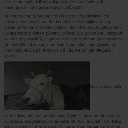
dell’ultimo mese dell’anno, il paese si veste a festa e si
trasformerà in una grande tavola imbandita.
Un tempo oramai lontano erano i giorni della classica fiera
agricola e del bestiame. Per i bambini e le famiglie era un po’
anche un Natale anticipato: voleva infatti dire una piccola somma
da spendere in dolci e giocattoli o l’acquisto, anche per i mezzadri
con minori possibilità, di qualcosa di non strettamente necessario.
Un ombrello ad esempio, un paio di pantaloni, una giacchetta,
una frusta nuova per il cavallo o il “Superiride” per ritingere i
vestiti.
Da diversi anni la
fiera è diventata una grande festa di piazza dove promuovere le
eccellenze enogastronomiche del territorio e una vetrina turistica.
Ma gli animali ci sono ancora. O meglio sono tornati, da qualche