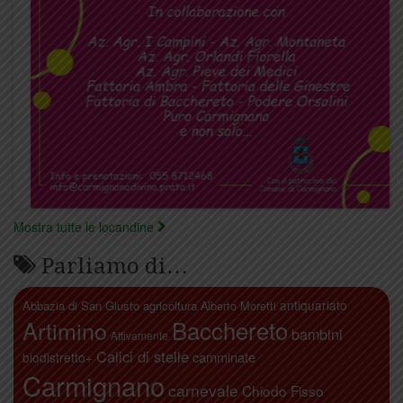
Mostra tutte le locandine
Parliamo di…
antiquariato
Abbazia di San Giusto
agricoltura
Alberto Moretti
Artimino
Bacchereto
bambini
Attivamente
Calici di stelle
camminate
biodistretto+
Carmignano
carnevale
Chiodo Fisso