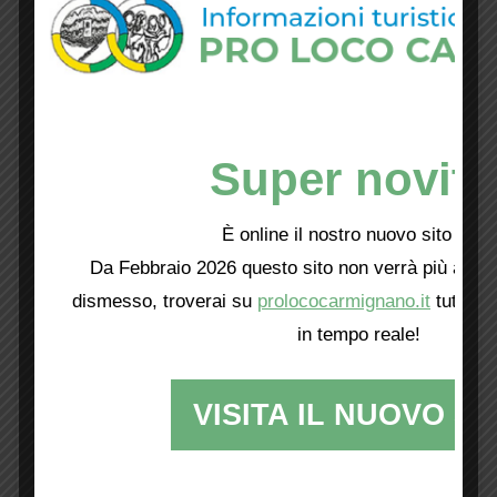
Super novità
È online il nostro nuovo sito web!
Da Febbraio 2026 questo sito non verrà più aggio
dismesso, troverai su
prolococarmignano.it
tutti i 
in tempo reale!
VISITA IL NUOVO SI