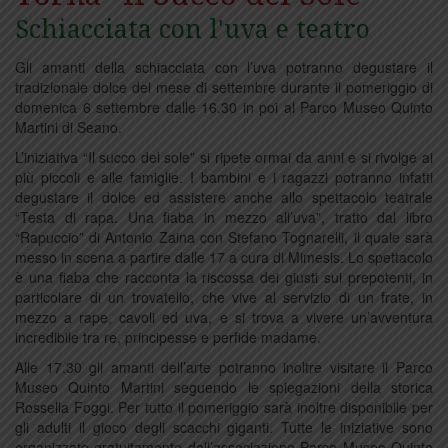
Schiacciata con l'uva e teatro
Gli amanti della schiacciata con l’uva potranno degustare il
tradizionale dolce del mese di settembre durante il pomeriggio di
domenica 6 settembre dalle 16.30 in poi al Parco Museo Quinto
Martini di Seano.
L’iniziativa “Il succo del sole” si ripete ormai da anni e si rivolge ai
più piccoli e alle famiglie. I bambini e i ragazzi potranno infatti
degustare il dolce ed assistere anche allo spettacolo teatrale
“Testa di rapa. Una fiaba in mezzo all’uva”, tratto dal libro
“Rapuccio” di Antonio Zaina con Stefano Tognarelli, il quale sarà
messo in scena a partire dalle 17 a cura di Mimesis. Lo spettacolo
è una fiaba che racconta la riscossa dei giusti sui prepotenti, in
particolare di un trovatello, che vive al servizio di un frate, in
mezzo a rape, cavoli ed uva, e si trova a vivere un’avventura
incredibile tra re, principesse e perfide madame.
Alle 17.30 gli amanti dell’arte potranno inoltre visitare il Parco
Museo Quinto Martini seguendo le spiegazioni della storica
Rossella Foggi. Per tutto il pomeriggio sarà inoltre disponibile per
gli adulti il gioco degli scacchi giganti. Tutte le iniziative sono
organizzate gratuitamente dall’associazione Parco Museo Quinto