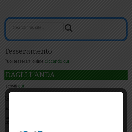
Tesseramento
Puoi tesserarti online
cliccando qui
DAGLI L'ANDA
Iscriviti
qui
Giorno per giorno a Carmignano
Scopri tutti gli eventi
qui
Bacheca