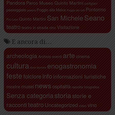
Pandora
Parco Museo Quinto Martini
partigiani
Pontormo
passeggiate
Poggio alla Malva
poesia
Poggio dei colli
Seano
San Michele
Quinto Martini
Pro Loco
teatro
Visitazione
teatro in strada
vino
E ancora di…
arte
archeologia
cinema
Archivio eventi
cultura
enogastronomia
dove dormire
feste
info
folclore
informazioni turistiche
news
ospitalità
musei
mostre
raccolta fotografica
storia
Senza categoria
storie e
teatro
racconti
Uncategorized
vino
video