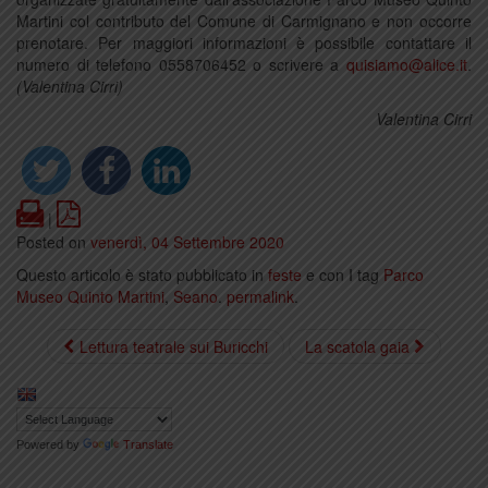
Martini col contributo del Comune di Carmignano e non occorre
prenotare. Per maggiori informazioni è possibile contattare il
numero di telefono 0558706452 o scrivere a
quisiamo@alice.it
.
(Valentina Cirri)
Valentina Cirri
Print
PDF
|
Posted on
venerdì, 04 Settembre 2020
Questo articolo è stato pubblicato in
feste
e con I tag
Parco
Museo Quinto Martini
,
Seano
.
permalink
.
Lettura teatrale sui Buricchi
La scatola gaia
Powered by
Translate