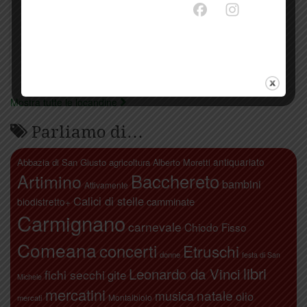
Mostra tutte le locandine
Parliamo di…
antiquariato
Abbazia di San Giusto
agricoltura
Alberto Moretti
Artimino
Bacchereto
bambini
Attivamente
Calici di stelle
camminate
biodistretto+
Carmignano
carnevale
Chiodo Fisso
Comeana
concerti
Etruschi
donne
festa di San
libri
Leonardo da Vinci
fichi secchi
gite
Michele
mercatini
natale
musica
olio
Montalbiolo
mercati