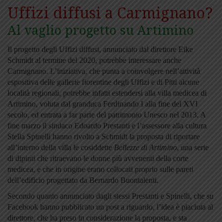
Uffizi diffusi a Carmignano?
Al vaglio progetto su Artimino
Il progetto degli Uffizi diffusi, annunciato dal direttore Eike
Schmidt al termine del 2020, potrebbe interessare anche
Carmignano. L’iniziativa, che punta a coinvolgere nell’attività
espositiva delle gallerie fiorentine degli Uffizi e di Pitti alcune
località regionali, potrebbe infatti estendersi alla villa medicea di
Artimino, voluta dal granduca Ferdinando I alla fine del XVI
secolo, ed entrata a far parte del patrimonio Unesco nel 2013. A
fine marzo il sindaco Edoardo Prestanti e l’assessore alla cultura
Stella Spinelli hanno rivolto a Schmidt la proposta di riportare
all’interno della villa le cosiddette
Bellezze di Artimino
, una serie
di dipinti che ritraevano le donne più avvenenti della corte
medicea, e che in origine erano collocati proprio sulle pareti
dell’edificio progettato da Bernardo Buontalenti.
Secondo quanto annunciato dagli stessi Prestanti e Spinelli, che su
Facebook hanno pubblicato un post a riguardo, l’idea è piaciuta al
direttore, che ha preso in considerazione la proposta, e sta