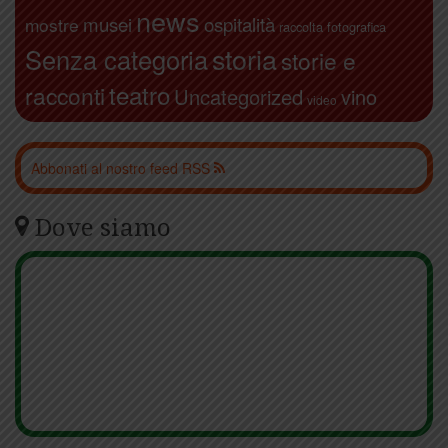
news
ospitalità
musei
mostre
raccolta fotografica
storia
Senza categoria
storie e
teatro
racconti
Uncategorized
vino
video
Abbonati al nostro feed RSS
Dove siamo