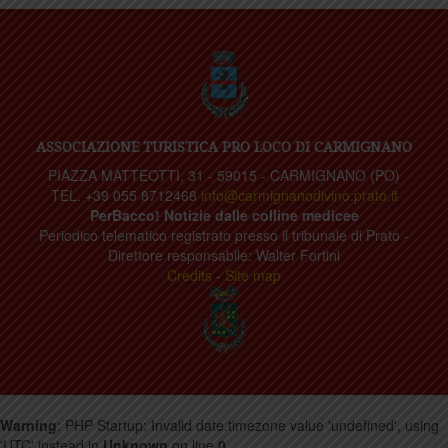
ASSOCIAZIONE TURISTICA PRO LOCO DI CARMIGNANO
PIAZZA MATTEOTTI, 31 - 59015 - CARMIGNANO (PO)
TEL. +39 055 8712468
info@carmignanodivino.prato.it
PerBacco! Notizie dalle colline medicee
Periodico telematico registrato presso il tribunale di Prato -
Direttore responsabile: Walter Fortini
Credits
-
Site map
Warning
: PHP Startup: Invalid date.timezone value 'undefined', using
'UTC' instead in
Unknown
on line
0