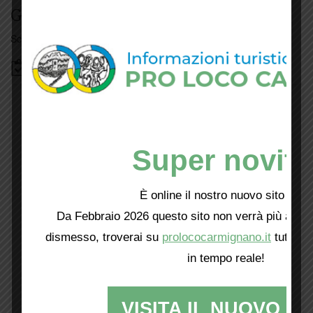
Giorno per giorno a Carmignano
Scopri tutti gli eventi
qui
Bacheca
Super novità
È online il nostro nuovo sito web!
Da Febbraio 2026 questo sito non verrà più aggio
dismesso, troverai su
prolococarmignano.it
tutti i 
in tempo reale!
VISITA IL NUOVO SI