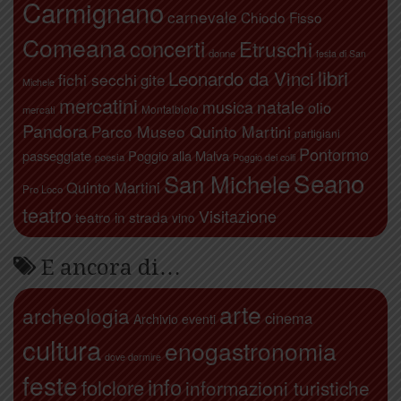
Carmignano
carnevale
Chiodo Fisso
Comeana
concerti
Etruschi
donne
festa di San
libri
Leonardo da Vinci
fichi secchi
gite
Michele
mercatini
natale
musica
olio
Montalbiolo
mercati
Pandora
Parco Museo Quinto Martini
partigiani
Pontormo
passeggiate
Poggio alla Malva
poesia
Poggio dei colli
Seano
San Michele
Quinto Martini
Pro Loco
teatro
Visitazione
teatro in strada
vino
E ancora di…
arte
archeologia
cinema
Archivio eventi
cultura
enogastronomia
dove dormire
feste
info
folclore
informazioni turistiche