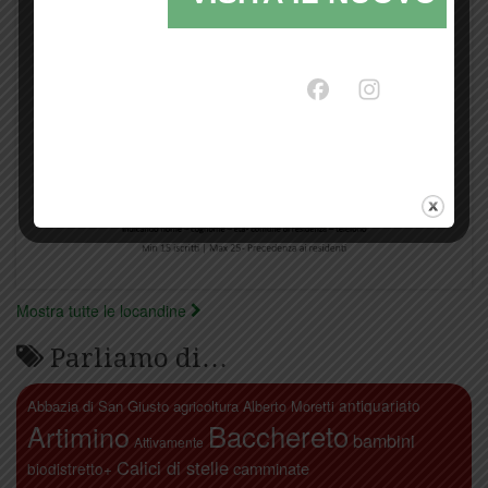
Mostra tutte le locandine
Parliamo di…
antiquariato
Abbazia di San Giusto
agricoltura
Alberto Moretti
Artimino
Bacchereto
bambini
Attivamente
Calici di stelle
camminate
biodistretto+