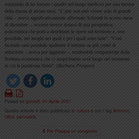
valutando di far tornare i quadri nel borgo mediceo per una mostra
della durata di alcuni mesi. “L’arte non può vivere solo di grandi
città – aveva significativamente affermato Schmidt lo scorso mese
di dicembre –, occorre invece dotarsi di una prospettiva
policentrica che porti a distribuire le opere sul territorio e, ove
possibile, nei luoghi nei quali e per i quali sono nate”. “Così
facendo sarà possibile spalmare il turismo su più centri di
attrazione – aveva poi aggiunto –, rendendoli compartecipi della
fioritura economica che ci auspichiamo avrà luogo nel momento
in cui la pandemia finirà”. (
Barbara Prosperi)
Print
PDF
|
Posted on
giovedì, 01 Aprile 2021
Questo articolo è stato pubblicato in
cultura
e con I tag
Artimino
,
Uffizi
.
permalink
.
Per Pasqua un coniglietto