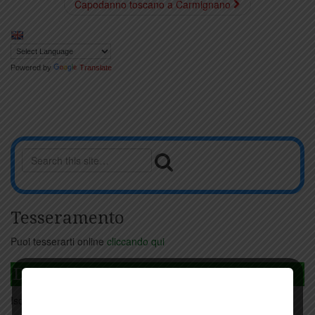
Capodanno toscano a Carmignano
Powered by
Translate
Tesseramento
Puoi tesserarti online
cliccando qui
DAGLI L'ANDA
Iscriviti
qui