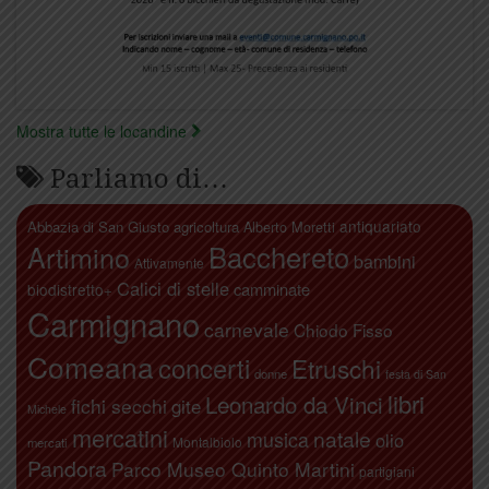
Mostra tutte le locandine
Parliamo di…
antiquariato
Abbazia di San Giusto
agricoltura
Alberto Moretti
Artimino
Bacchereto
bambini
Attivamente
Calici di stelle
camminate
biodistretto+
Carmignano
carnevale
Chiodo Fisso
Comeana
concerti
Etruschi
donne
festa di San
libri
Leonardo da Vinci
fichi secchi
gite
Michele
mercatini
natale
musica
olio
Montalbiolo
mercati
Pandora
Parco Museo Quinto Martini
partigiani