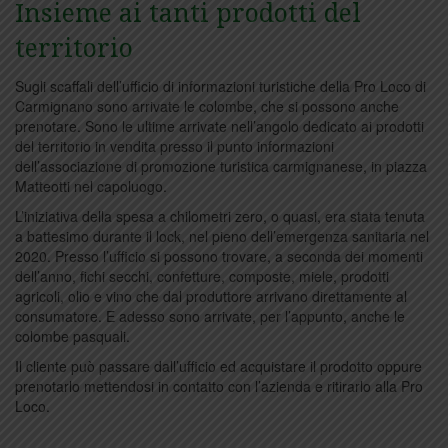
Insieme ai tanti prodotti del
territorio
Sugli scaffali dell’ufficio di informazioni turistiche della Pro Loco di
Carmignano sono arrivate le colombe, che si possono anche
prenotare. Sono le ultime arrivate nell’angolo dedicato ai prodotti
del territorio in vendita presso il punto informazioni
dell’associazione di promozione turistica carmignanese, in piazza
Matteotti nel capoluogo.
L’iniziativa della spesa a chilometri zero, o quasi, era stata tenuta
a battesimo durante il lock, nel pieno dell’emergenza sanitaria nel
2020. Presso l’ufficio si possono trovare, a seconda dei momenti
dell’anno, fichi secchi, confetture, composte, miele, prodotti
agricoli, olio e vino che dal produttore arrivano direttamente al
consumatore. E adesso sono arrivate, per l’appunto, anche le
colombe pasquali.
Il cliente può passare dall’ufficio ed acquistare il prodotto oppure
prenotarlo mettendosi in contatto con l’azienda e ritirarlo alla Pro
Loco.