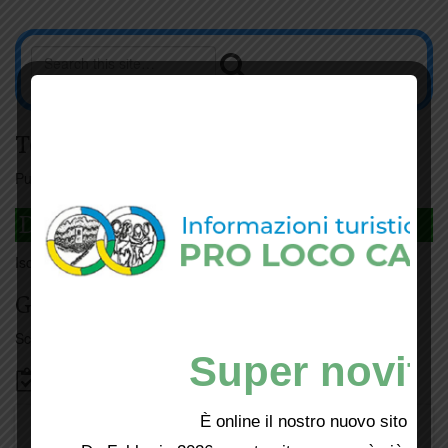
Tesseramento
Puoi tesserarti online
cliccando qui
DAGLI L'ANDA
Iscriviti
qui
Giorno per giorno a Carmignano
Scopri tutti gli eventi
qui
Super novità
Bacheca
È online il nostro nuovo sito web!