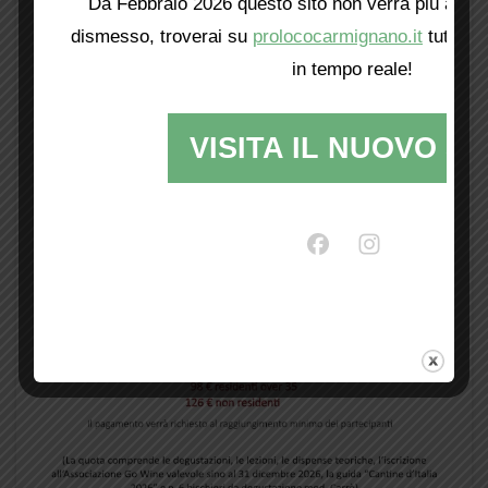
Da Febbraio 2026 questo sito non verrà più aggio
dismesso, troverai su
prolococarmignano.it
tutti i 
in tempo reale!
VISITA IL NUOVO SI