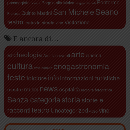
Pontormo
passeggiate
Poggio alla Malva
poesia
Poggio dei colli
Seano
San Michele
Quinto Martini
Pro Loco
teatro
Visitazione
teatro in strada
vino
E ancora di…
arte
archeologia
cinema
Archivio eventi
cultura
enogastronomia
dove dormire
feste
info
folclore
informazioni turistiche
news
ospitalità
musei
mostre
raccolta fotografica
storia
Senza categoria
storie e
teatro
racconti
Uncategorized
vino
video