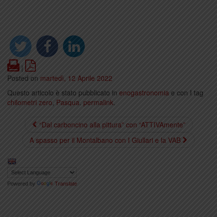
Print
PDF
|
Posted on
martedì, 12 Aprile 2022
Questo articolo è stato pubblicato in
enogastronomia
e con I tag
chilometri zero
,
Pasqua
.
permalink
.
“Dal carboncino alla pittura” con “ATTIVAmente”
A spasso per il Montalbano con I Giullari e la VAB
Powered by
Translate