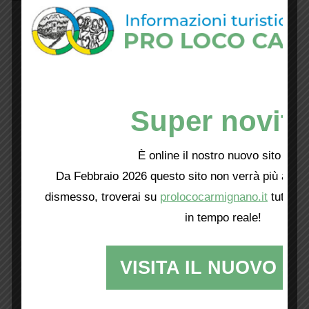
Super novità
È online il nostro nuovo sito web!
Da Febbraio 2026 questo sito non verrà più aggio
dismesso, troverai su
prolococarmignano.it
tutti i 
in tempo reale!
VISITA IL NUOVO SI