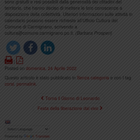
sono gratuiti e resi possibili dalla generosità dei cittadini del
territorio, che hanno deciso di mettere le loro conoscenze a
disposizione della collettività. Ulteriori informazioni sulle attività in
calendario possono essere richieste all’Ufficio Cultura del
Comune di Carmignano, scrivendo a
cultura@comune.carmignano.po.it.
(Barbara Prosperi)
Print
PDF
|
Posted on
domenica, 24 Aprile 2022
Questo articolo è stato pubblicato in
Senza categoria
e con I tag
corsi
.
permalink
.
Torna il Giorno di Leonardo
Festa della liberazione dal vivo
Powered by
Translate