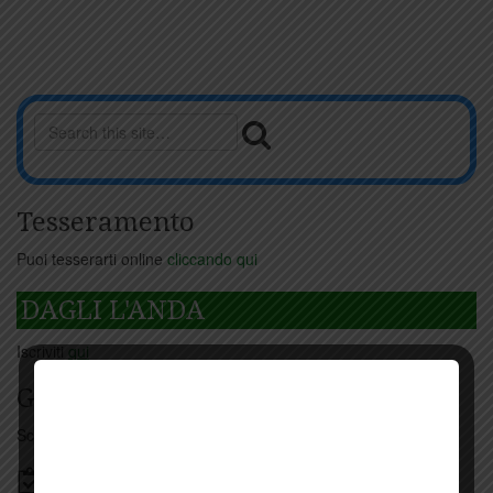
Tesseramento
Puoi tesserarti online
cliccando qui
DAGLI L'ANDA
Iscriviti
qui
Giorno per giorno a Carmignano
Scopri tutti gli eventi
qui
Bacheca