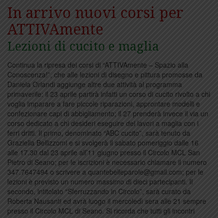
In arrivo nuovi corsi per
ATTIVAmente
Lezioni di cucito e maglia
Continua la ripresa dei corsi di “ATTIVAmente – Spazio alla
Conoscenza!”, che alle lezioni di disegno e pittura promosse da
Daniela Orlandi aggiunge altre due attività al programma
primaverile: il 23 aprile partirà infatti un corso di cucito rivolto a chi
voglia imparare a fare piccole riparazioni, approntare modelli e
confezionare capi di abbigliamento; il 27 prenderà invece il via un
corso dedicato a chi desideri eseguire dei lavori a maglia con i
ferri dritti. Il primo, denominato “ABC cucito”, sarà tenuto da
Graziella Bellizzomi e si svolgerà il sabato pomeriggio dalle 16
alle 17.30 dal 23 aprile all’11 giugno presso il Circolo MCL San
Pietro di Seano; per le iscrizioni è necessario chiamare il numero
347.7647494 o scrivere a quantebelleparole@gmail.com; per le
lezioni è previsto un numero massimo di dieci partecipanti. Il
secondo, intitolato “Sferruzzando in Circolo”, sarà curato da
Roberta Nausanti ed avrà luogo il mercoledì sera alle 21 sempre
presso il Circolo MCL di Seano. Si ricorda che tutti gli incontri