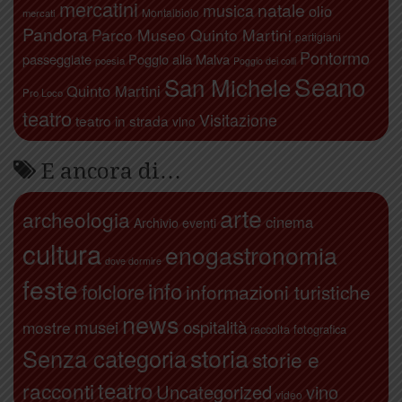
mercatini
natale
musica
olio
Montalbiolo
mercati
Pandora
Parco Museo Quinto Martini
partigiani
Pontormo
passeggiate
Poggio alla Malva
poesia
Poggio dei colli
Seano
San Michele
Quinto Martini
Pro Loco
teatro
Visitazione
teatro in strada
vino
E ancora di…
arte
archeologia
cinema
Archivio eventi
cultura
enogastronomia
dove dormire
feste
info
folclore
informazioni turistiche
news
ospitalità
musei
mostre
raccolta fotografica
storia
Senza categoria
storie e
teatro
racconti
Uncategorized
vino
video