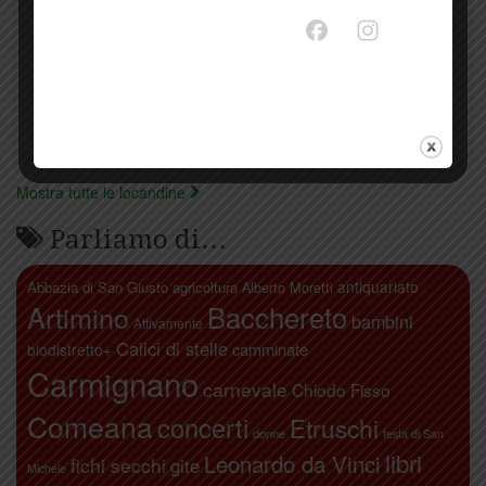
Mostra tutte le locandine
Parliamo di…
antiquariato
Abbazia di San Giusto
agricoltura
Alberto Moretti
Artimino
Bacchereto
bambini
Attivamente
Calici di stelle
camminate
biodistretto+
Carmignano
carnevale
Chiodo Fisso
Comeana
concerti
Etruschi
donne
festa di San
libri
Leonardo da Vinci
fichi secchi
gite
Michele