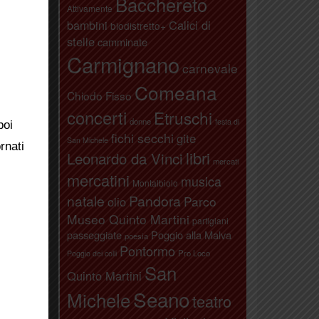
Bacchereto
Attivamente
bambini
Calici di
biodistretto+
stelle
camminate
Carmignano
carnevale
Comeana
Chiodo Fisso
concerti
Etruschi
donne
festa di
poi
fichi secchi
gite
San Michele
rnati
libri
Leonardo da Vinci
mercati
mercatini
musica
Montalbiolo
natale
Pandora
Parco
olio
Museo Quinto Martini
partigiani
passeggiate
Poggio alla Malva
poesia
Pontormo
Pro Loco
Poggio dei colli
San
Quinto Martini
Seano
Michele
teatro