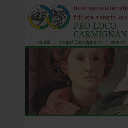
Informazioni turisti
folclore e storia loca
PRO LOCO
CARMIGNAN
musei
scopri Carmignano
eventi