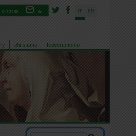
IT
EN
 8712468
info
ry
chi siamo
tesseramento