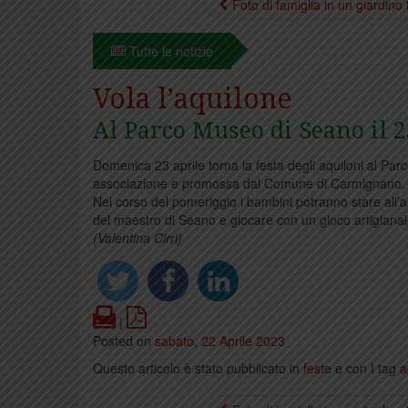
Foto di famiglia in un giardino
Tutte le notizie
Vola l’aquilone
Al Parco Museo di Seano il 2
Domenica 23 aprile torna la festa degli aquiloni al Pa
associazione e promossa dal Comune di Carmignano.
Nel corso del pomeriggio i bambini potranno stare all’
del maestro di Seano e giocare con un gioco artigianal
(Valentina Cirri)
Print
PDF
|
Posted on
sabato, 22 Aprile 2023
Questo articolo è stato pubblicato in
feste
e con I tag
a