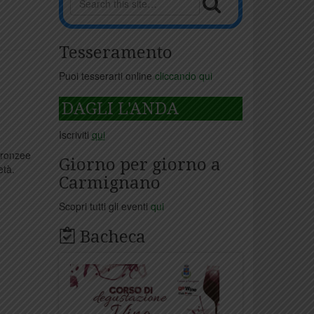
Tesseramento
Puoi tesserarti online
cliccando qui
DAGLI L'ANDA
Iscriviti
qui
bronzee
Giorno per giorno a
età.
Carmignano
Scopri tutti gli eventi
qui
Bacheca