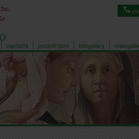
che,
055
le
O
ospitalità
prodotti tipici
fotogallery
videogalle