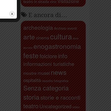
Visitazione
teatro in strada
vino
E ancora di…
archeologia
Archivio eventi
cultura
arte
cinema
dove
enogastronomia
dormire
feste
info
folclore
informazioni turistiche
news
musei
mostre
ospitalità
raccolta fotografica
Senza categoria
storia
storie e racconti
teatro
Uncategorized
video