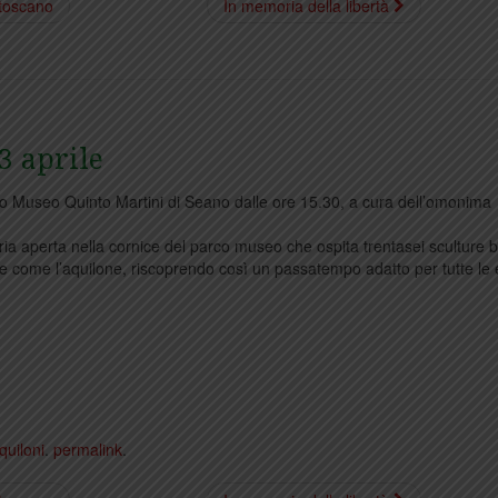
 toscano
In memoria della libertà
3 aprile
rco Museo Quinto Martini di Seano dalle ore 15.30, a cura dell’omonima
aria aperta nella cornice del parco museo che ospita trentasei sculture 
e come l’aquilone, riscoprendo così un passatempo adatto per tutte le 
quiloni
.
permalink
.