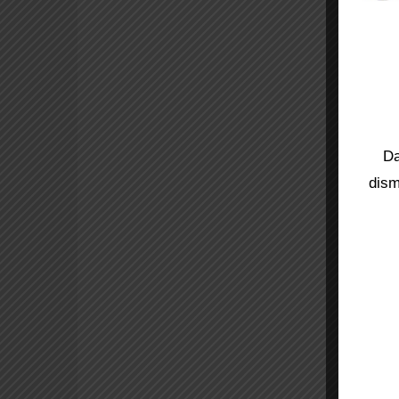
Da
dism