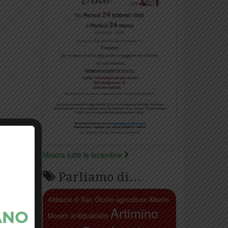
Mostra tutte le locandine
Parliamo di…
Abbazia di San Giusto
agricoltura
Alberto
Artimino
antiquariato
Moretti