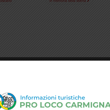
 toscano
In memoria della libertà