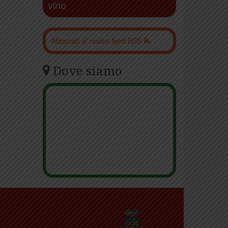
vino
Abbonati al nostro feed RSS
Dove siamo