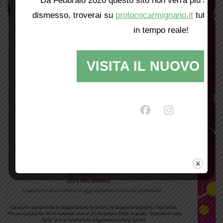
Da Febbraio 2026 questo sito non verrà più aggio
dismesso, troverai su
prolococarmignano.it
tutti i 
in tempo reale!
VISITA IL NUOVO SI