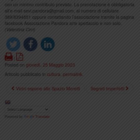
con un minimo contributo previsto. La prenotazione è obbligatoria
all’e-mail sevi.pandora@gmail.com, al numero di cellulare
389/8394851 oppure contattando l’associazione tramite la pagina
facebook Associazione Pandora arte spettacolo e non solo.
(Valentina Cirri)
Print
PDF
|
Posted on
giovedì, 25 Maggio 2023
Articolo pubblicato in
cultura
.
permalink
.
Vicini espone allo Spazio Moretti
Segreti imperfetti
Powered by
Translate