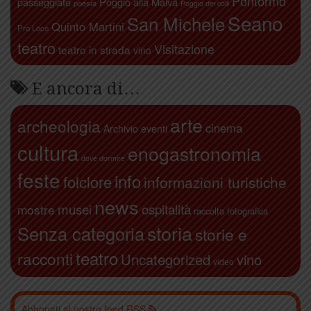
Pontormo
passeggiate
Poggio alla Malva
poesia
Poggio dei colli
Seano
San Michele
Quinto Martini
Pro Loco
teatro
Visitazione
teatro in strada
vino
E ancora di…
arte
archeologia
cinema
Archivio eventi
cultura
enogastronomia
dove dormire
feste
info
folclore
informazioni turistiche
news
ospitalità
musei
mostre
raccolta fotografica
storia
Senza categoria
storie e
teatro
racconti
Uncategorized
vino
video
Abbonati al nostro feed RSS