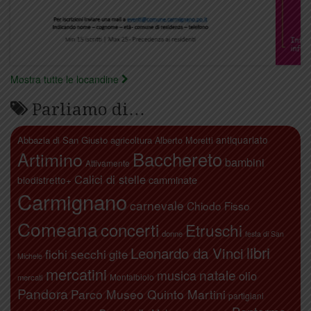
Mostra tutte le locandine
Parliamo di…
antiquariato
Abbazia di San Giusto
agricoltura
Alberto Moretti
Artimino
Bacchereto
bambini
Attivamente
Calici di stelle
camminate
biodistretto+
Carmignano
carnevale
Chiodo Fisso
Comeana
concerti
Etruschi
donne
festa di San
libri
Leonardo da Vinci
fichi secchi
gite
Michele
mercatini
natale
musica
olio
Montalbiolo
mercati
Pandora
Parco Museo Quinto Martini
partigiani