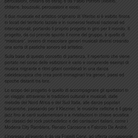
percussioni, chitarra ed esraj) e da Fabio Porroni (violino,
chitarre, bouzouki, percussioni e voce).
Il duo musicale ed artistico originario di Viterbo si è esibito finora
in locali del territorio laziale e in numerosi festival nazionali ed
internazionali, portando il proprio progetto in giro per il mondo. Il
progetto, da cui prende spunto il nome del gruppo, è quello di
“misticare”, ovvero di mescolare generi musicali diversi creando
una sorta di pastiche sonoro ed artistico.
Sulla base di questo concetto di partenza, il repertorio che viene
portato nel corso delle esibizioni è vario e comprende esempi di
musica migrante e ritmi gitani combinati in una danza
caleidoscopica che crea ponti immaginari tra generi, paesi ed
epoche distanti tra loro.
Lo scopo del progetto è quello di accompagnare gli spettatori in
un viaggio attraverso le tradizioni culturali e musicali, dalle
melodie del Nord Africa e del Sud Italia, alle danze popolari
balcaniche, passando per il Klezmer, le musiche celtiche e il gipsy
jazz fino ai canti sudamericani e a rivisitazioni in chiave acustica
dei classici del rock psichedelico e dei cantautori italiani, come i
Modena City Ramblers, Renato Carosone e Fabrizio De André.
L’ingresso all’evento è da via Fratelli Cervi, ad offerta consapevole