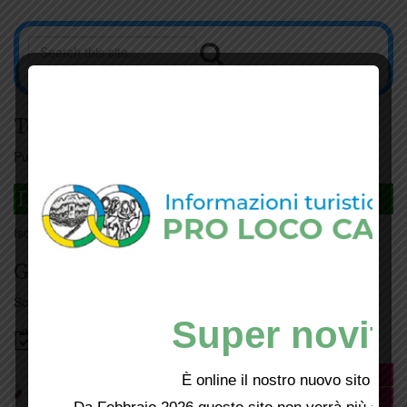
Tesseramento
Puoi tesserarti online
cliccando qui
DAGLI L'ANDA
Iscriviti
qui
Giorno per giorno a Carmignano
Scopri tutti gli eventi
qui
Super novità
Bacheca
È online il nostro nuovo sito web!