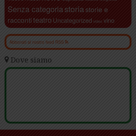
storia
Senza categoria
storie e
teatro
racconti
Uncategorized
vino
video
Abbonati al nostro feed RSS
Dove siamo