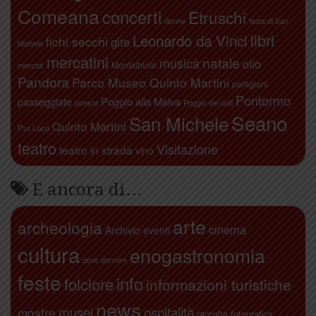
Comeana
concerti
Etruschi
donne
festa di San
libri
Leonardo da Vinci
fichi secchi
gite
Michele
mercatini
natale
musica
olio
Montalbiolo
mercati
Pandora
Parco Museo Quinto Martini
partigiani
Pontormo
passeggiate
Poggio alla Malva
poesia
Poggio dei colli
Seano
San Michele
Quinto Martini
Pro Loco
teatro
Visitazione
teatro in strada
vino
E ancora di…
arte
archeologia
cinema
Archivio eventi
cultura
enogastronomia
dove dormire
feste
info
folclore
informazioni turistiche
news
ospitalità
musei
mostre
raccolta fotografica