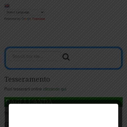
Powered by
Translate
Tesseramento
Puoi tesserarti online
cliccando qui
DAGLI L'ANDA
Iscriviti
qui
Giorno per giorno a Carmignano