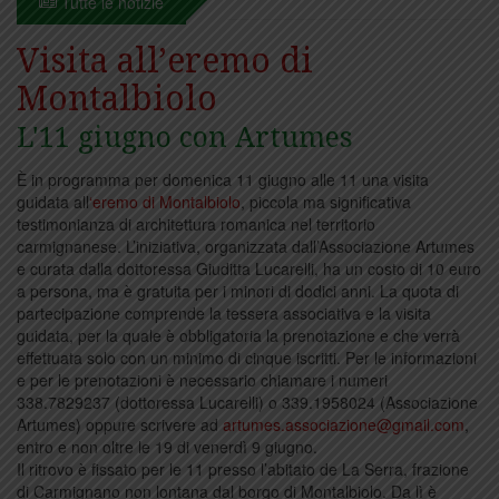
Tutte le notizie
Visita all’eremo di
Montalbiolo
L'11 giugno con Artumes
È in programma per domenica 11 giugno alle 11 una visita
guidata all
‘eremo di Montalbiolo
, piccola ma significativa
testimonianza di architettura romanica nel territorio
carmignanese. L’iniziativa, organizzata dall’Associazione Artumes
e curata dalla dottoressa Giuditta Lucarelli, ha un costo di 10 euro
a persona, ma è gratuita per i minori di dodici anni. La quota di
partecipazione comprende la tessera associativa e la visita
guidata, per la quale è obbligatoria la prenotazione e che verrà
effettuata solo con un minimo di cinque iscritti. Per le informazioni
e per le prenotazioni è necessario chiamare i numeri
338.7829237 (dottoressa Lucarelli) o 339.1958024 (Associazione
Artumes) oppure scrivere ad
artumes.associazione@gmail.com
,
entro e non oltre le 19 di venerdì 9 giugno.
Il ritrovo è fissato per le 11 presso l’abitato de La Serra, frazione
di Carmignano non lontana dal borgo di Montalbiolo. Da lì è