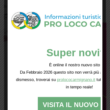
Scopri tutti gli eventi
qui
Bacheca
Super novità
È online il nostro nuovo sito web!
Da Febbraio 2026 questo sito non verrà più aggio
dismesso, troverai su
prolococarmignano.it
tutti i 
in tempo reale!
VISITA IL NUOVO SI