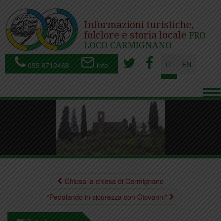
Informazioni turistiche,
folclore e storia locale
PRO
LOCO CARMIGNANO
IT
EN
055 8712468
info
To
nav
Chiusa la chiesa di Carmignano
“Pedalando in sicurezza con Giovanni”