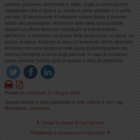
prevista una breve camminata in salita, lungo un percorso non
impegnativo che si dipana su strada in parte asfaltata e in parte
sterrata. Si raccomanda di indossare scarpe basse e comode,
adatte alla passeggiata. Al termine della visita sarà possibile
lasciare un’offerta libera per contribuire al mantenimento
dell’eremo, e trattenersi nei pressi della struttura per un picnic con
pranzo al sacco. Il pranzo al sacco e l’eventuale offerta destinata
all’eremo non sono compresi nella quota di partecipazione ma
devono intendersi a carico degli aderenti. In caso di condizioni
meteo avverse l’evento sarà rimandato a data da destinarsi.
Print
PDF
|
Posted on
mercoledì, 07 Giugno 2023
Questo articolo è stato pubblicato in
arte
,
cultura
e con I tag
Montalbiolo
.
permalink
.
Chiusa la chiesa di Carmignano
“Pedalando in sicurezza con Giovanni”