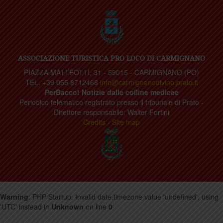
ASSOCIAZIONE TURISTICA PRO LOCO DI CARMIGNANO
PIAZZA MATTEOTTI, 31 - 59015 - CARMIGNANO (PO)
TEL. +39 055 8712468
info@carmignanodivino.prato.it
PerBacco! Notizie dalle colline medicee
Periodico telematico registrato presso il tribunale di Prato -
Direttore responsabile: Walter Fortini
Credits
-
Site map
Warning
: PHP Startup: Invalid date.timezone value 'undefined', using
'UTC' instead in
Unknown
on line
0