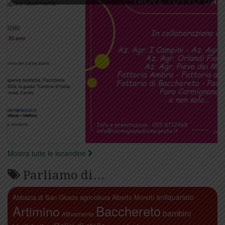
Mostra tutte le locandine
Parliamo di…
antiquariato
Abbazia di San Giusto
agricoltura
Alberto Moretti
Artimino
Bacchereto
bambini
Attivamente