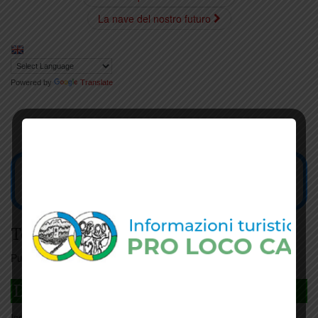
La nave del nostro futuro
Powered by
Translate
Tesseramento
Puoi tesserarti online
cliccando qui
DAGLI L'ANDA
Iscriviti
qui