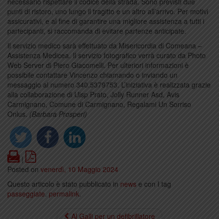
necessario rispettare il codice della strada. Sono previsti due
punti di ristoro, uno lungo il tragitto e un altro all’arrivo. Per motivi
assicurativi, e al fine di garantire una migliore assistenza a tutti i
partecipanti, si raccomanda di evitare partenze anticipate.
Il servizio medico sarà effettuato da Misericordia di Comeana –
Assistenza Medicea. Il servizio fotografico verrà curato da Photo
Web Server di Piero Giacomelli. Per ulteriori informazioni è
possibile contattare Vincenzo chiamando o inviando un
messaggio al numero 340.5379753. L’iniziativa è realizzata grazie
alla collaborazione di Uisp Prato, Jolly Runner Asd, Avis
Carmignano, Comune di Carmignano, Regalami Un Sorriso
Onlus.
(Barbara Prosperi)
Print
PDF
|
Posted on
venerdì, 10 Maggio 2024
Questo articolo è stato pubblicato in
news
e con I tag
passeggiate
.
permalink
.
Al Galli per un defibrillatore