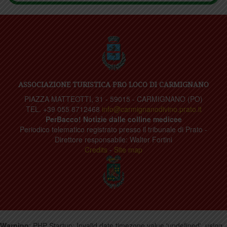
ASSOCIAZIONE TURISTICA PRO LOCO DI CARMIGNANO
PIAZZA MATTEOTTI, 31 - 59015 - CARMIGNANO (PO)
TEL. +39 055 8712468
info@carmignanodivino.prato.it
PerBacco! Notizie dalle colline medicee
Periodico telematico registrato presso il tribunale di Prato -
Direttore responsabile: Walter Fortini
Credits
-
Site map
Warning
: PHP Startup: Invalid date.timezone value 'undefined', using