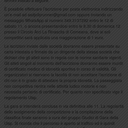
termini indicati a seguire.
È possibile effettuare l’iscrizione per posta elettronica indirizzando
un’e-mail ad asdjollyrunner@gmail.com oppure inviando un
messaggio WhatsApp al numero 349.3137292 entro le 12 di
sabato 11, o ancora presentandosi entro le 8.30 di domenica 12
presso il Circolo Arci La Rinascita di Comeana, dove ai soli
competitivi sarà applicata una maggiorazione di 1 euro.
Le iscrizioni inviate dalle società dovranno essere presentate su
carta intestata e firmate da un dirigente della stessa società che
dichiari che gli atleti sono in regola con le norme sanitarie vigenti.
Gli atleti singoli al momento dell’iscrizione dovranno essere muniti
di certificato medico di idoneità sportiva in corso di validità. Gli
organizzatori si riservano la facoltà di non accettare l’iscrizione di
chi non è in grado di attestare la propria idoneità. La passeggiata
non competitiva rientra nelle attività ludico motorie e non
necessita pertanto di certificato. Per quanto non specificato vige il
regolamento Uisp.
La gara si intenderà conclusa in via definitiva alle 11. La regolarità
dello svolgimento della competizione e la compilazione della
classifica finale saranno a cura del gruppo Giudici di Gara della
Uisp. Si ricorda che il percorso è aperto al traffico ed è quindi