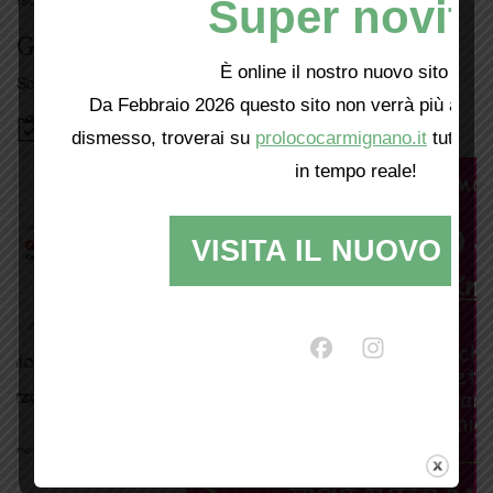
Super novità
Giorno per giorno a Carmignano
È online il nostro nuovo sito web!
Scopri tutti gli eventi
qui
Da Febbraio 2026 questo sito non verrà più aggio
Bacheca
dismesso, troverai su
prolococarmignano.it
tutti i 
in tempo reale!
VISITA IL NUOVO SI