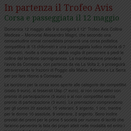
In partenza il Trofeo Avis
Corsa e passeggiata il 12 maggio
Domenica 12 maggio alle 9 si svolgerà il 12° Trofeo Avis Colline
Medicee – Memorial Alessandro Magni, che secondo una
consuetudine ormai consolidata proporrà una corsa podistica
competitiva di 13 chilometri e una passeggiata ludico motoria di 7
chilometri, rivolte a chiunque abbia voglia di percorrere a piedi le
colline del territorio carmignanese. La manifestazione prenderà
l’avvio da Comeana, con partenza da via La Volta 2, e proseguirà
attraversando le frazioni di Poggio alla Malva, Artimino e La Serra
per poi fare ritorno a Comeana.
Le iscrizioni per la corsa sono aperte alle categorie dei competitivi
(costo 9 euro), ai tesserati Uisp (7 euro), ai non competitivi con
premio di partecipazione (5 euro) e ai non competitivi senza
premio di partecipazione (3 euro). Le premiazioni comprendono
per gli uomini 20 assoluti, 15 veterani, 5 argento, 1 oro, mentre
per le donne 10 assolute, 8 veterane, 2 argento. Sono inoltre
previsti dei premi per le prime 5 società per numero di iscritti che
faranno pervenire la lista dei propri atleti nelle modalità ed entro i