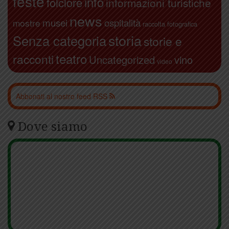
feste
info
folclore
informazioni turistiche
news
ospitalità
musei
mostre
raccolta fotografica
storia
Senza categoria
storie e
teatro
racconti
Uncategorized
vino
video
Abbonati al nostro feed RSS
Dove siamo