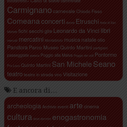
Calici di stelle
camminate
biodistretto+
Carmignano
carnevale
Chiodo Fisso
Comeana
concerti
Etruschi
donne
festa di San
libri
Leonardo da Vinci
fichi secchi
gite
Michele
mercatini
natale
musica
olio
Montalbiolo
mercati
Pandora
Parco Museo Quinto Martini
partigiani
Pontormo
passeggiate
Poggio alla Malva
poesia
Poggio dei colli
Seano
San Michele
Quinto Martini
Pro Loco
teatro
Visitazione
teatro in strada
vino
E ancora di…
arte
archeologia
cinema
Archivio eventi
cultura
enogastronomia
dove dormire