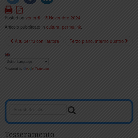
Print
PDF
|
Posted on
venerdì, 15 Novembre 2024
Articolo pubblicato in
cultura
.
permalink
.
A tu per tu con l’autore
Terzo piano, interno quattro
Powered by
Translate
Tesseramento