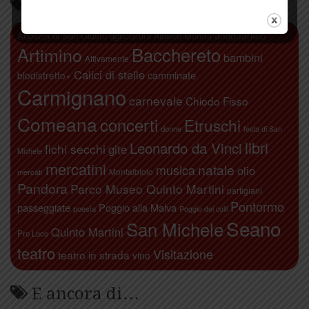
Parliamo di…
antiquariato
Abbazia di San Giusto
agricoltura
Alberto Moretti
Artimino
Bacchereto
bambini
Attivamente
Calici di stelle
camminate
biodistretto+
Carmignano
carnevale
Chiodo Fisso
Comeana
concerti
Etruschi
donne
festa di San
libri
Leonardo da Vinci
fichi secchi
gite
Michele
mercatini
natale
musica
olio
Montalbiolo
mercati
Pandora
Parco Museo Quinto Martini
partigiani
Pontormo
passeggiate
Poggio alla Malva
poesia
Poggio dei colli
Seano
San Michele
Quinto Martini
Pro Loco
teatro
Visitazione
teatro in strada
vino
E ancora di…