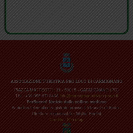
ASSOCIAZIONE TURISTICA PRO LOCO DI CARMIGNANO
PIAZZA MATTEOTTI, 31 - 59015 - CARMIGNANO (PO)
TEL. +39 055 8712468
info@carmignanodivino.prato.it
PerBacco! Notizie dalle colline medicee
Periodico telematico registrato presso il tribunale di Prato -
Direttore responsabile: Walter Fortini
Credits
-
Site map