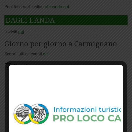
Puoi tesserarti online
cliccando qui
DAGLI L'ANDA
Iscriviti
qui
Giorno per giorno a Carmignano
Scopri tutti gli eventi
qui
Bacheca