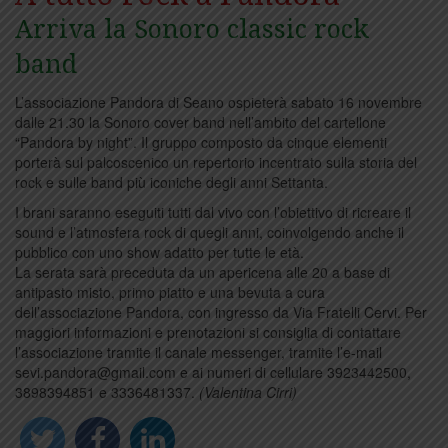
Arriva la Sonoro classic rock
band
L’associazione Pandora di Seano ospieterà sabato 16 novembre
dalle 21.30 la Sonoro cover band nell’ambito del cartellone
“Pandora by night”. Il gruppo composto da cinque elementi
porterà sul palcoscenico un repertorio incentrato sulla storia del
rock e sulle band più iconiche degli anni Settanta.
I brani saranno eseguiti tutti dal vivo con l’obiettivo di ricreare il
sound e l’atmosfera rock di quegli anni, coinvolgendo anche il
pubblico con uno show adatto per tutte le età.
La serata sarà preceduta da un apericena alle 20 a base di
antipasto misto, primo piatto e una bevuta a cura
dell’associazione Pandora, con ingresso da Via Fratelli Cervi. Per
maggiori informazioni e prenotazioni si consiglia di contattare
l’associazione tramite il canale messenger, tramite l’e-mail
sevi.pandora@gmail.com e ai numeri di cellulare 3923442500,
3898394851 e 3336481337.
(Valentina Cirri)