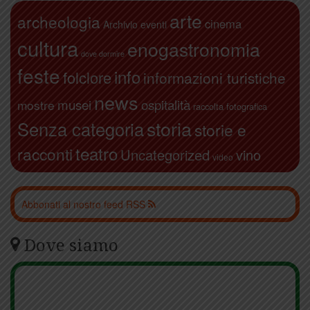
arte
archeologia
cinema
Archivio eventi
cultura
enogastronomia
dove dormire
feste
info
folclore
informazioni turistiche
news
ospitalità
musei
mostre
raccolta fotografica
storia
Senza categoria
storie e
teatro
racconti
Uncategorized
vino
video
Abbonati al nostro feed RSS
Dove siamo