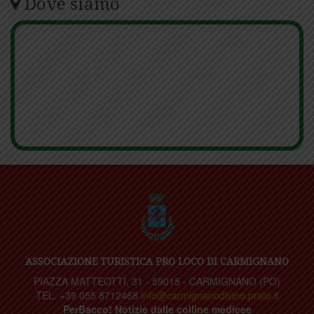
Dove siamo
ASSOCIAZIONE TURISTICA PRO LOCO DI CARMIGNANO
PIAZZA MATTEOTTI, 31 - 59015 - CARMIGNANO (PO)
TEL. +39 055 8712468
info@carmignanodivino.prato.it
PerBacco! Notizie dalle colline medicee