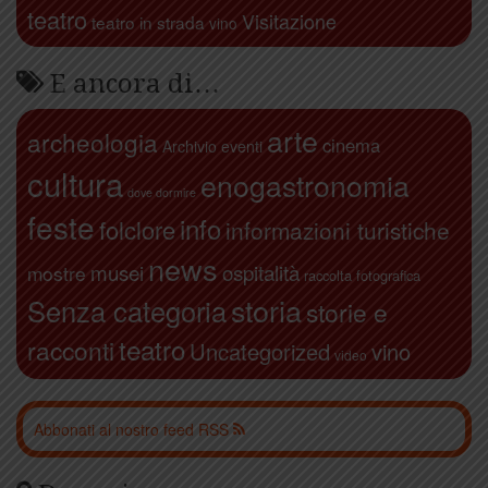
teatro
Visitazione
teatro in strada
vino
E ancora di…
arte
archeologia
cinema
Archivio eventi
cultura
enogastronomia
dove dormire
feste
info
folclore
informazioni turistiche
news
ospitalità
musei
mostre
raccolta fotografica
storia
Senza categoria
storie e
teatro
racconti
Uncategorized
vino
video
Abbonati al nostro feed RSS