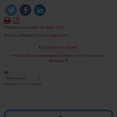
Print
PDF
|
Posted on
mercoledì, 09 Aprile 2025
Articolo pubblicato in
teatro
.
permalink
.
Si replica “Le cabaret”
Per San Michele Arcangelo 2 milioni e 300 mila euro dal
Ministero
Powered by
Translate