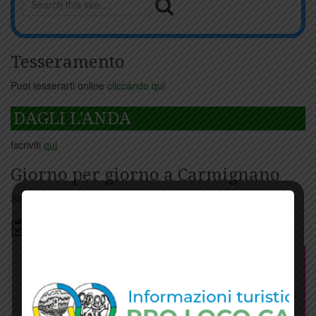
Tesseramento
Puoi tesserarti online
cliccando qui
DAGLI L'ANDA
Iscriviti
qui
Giorno per giorno a Carmignano
Scopri tutti gli eventi
qui
Bacheca