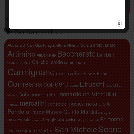
Mostra tutte le locandine
Parliamo di…
antiquariato
Abbazia di San Giusto
agricoltura
Alberto Moretti
Artimino
Bacchereto
bambini
Attivamente
Calici di stelle
camminate
biodistretto+
Carmignano
carnevale
Chiodo Fisso
Comeana
concerti
Etruschi
donne
festa di San
libri
Leonardo da Vinci
fichi secchi
gite
Michele
mercatini
natale
musica
olio
Montalbiolo
mercati
Pandora
Parco Museo Quinto Martini
partigiani
Pontormo
passeggiate
Poggio alla Malva
poesia
Poggio dei colli
Seano
San Michele
Quinto Martini
Pro Loco