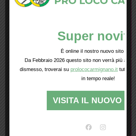
Super novità
È online il nostro nuovo sito web!
Da Febbraio 2026 questo sito non verrà più aggio
dismesso, troverai su
prolococarmignano.it
tutti i 
in tempo reale!
VISITA IL NUOVO SI