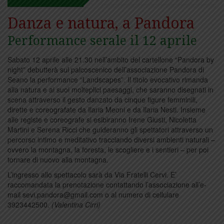
Danza e natura, a Pandora
Performance serale il 12 aprile
Sabato 12 aprile alle 21.30 nell’ambito del cartellone “Pandora by
night” debutterà sul palcoscenico dell’associazione Pandora di
Seano la performance “Landscapes”. Il titolo evocativo rimanda
alla natura e ai suoi molteplici paesaggi, che saranno disegnati in
scena attraverso il gesto danzato da cinque figure femminili,
dirette e coreografate da Ilaria Meoni e da Ilaria Nesti. Insieme
alle registe e coreografe si esibiranno Irene Giusti, Nicoletta
Martini e Serena Ricci che guideranno gli spettatori attraverso un
percorso intimo e meditativo tracciando diversi ambienti naturali –
ovvero la montagna, la foresta, le scogliere e i sentieri – per poi
tornare di nuovo alla montagna.
L’ingresso allo spettacolo sarà da Via Fratelli Cervi. E’
raccomandata la prenotazione contattando l’associazione all’e-
mail sevi.pandora@gmail.com o al numero di cellulare
3923442500.
(Valentina Cirri)