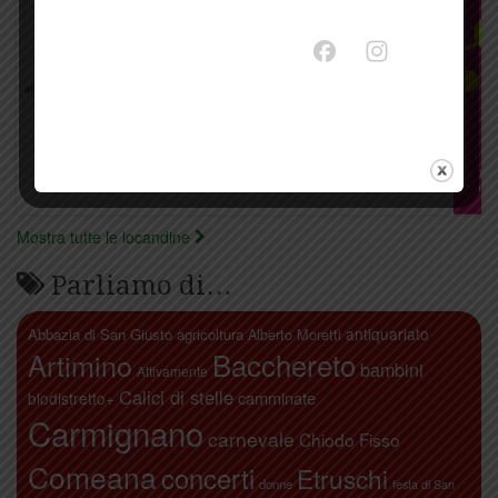
Mostra tutte le locandine
Parliamo di…
antiquariato
Abbazia di San Giusto
agricoltura
Alberto Moretti
Artimino
Bacchereto
bambini
Attivamente
Calici di stelle
camminate
biodistretto+
Carmignano
carnevale
Chiodo Fisso
Comeana
concerti
Etruschi
donne
festa di San