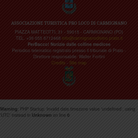
ASSOCIAZIONE TURISTICA PRO LOCO DI CARMIGNANO
PIAZZA MATTEOTTI, 31 - 59015 - CARMIGNANO (PO)
TEL. +39 055 8712468
info@carmignanodivino.prato.it
PerBacco! Notizie dalle colline medicee
Periodico telematico registrato presso il tribunale di Prato -
Direttore responsabile: Walter Fortini
Credits
-
Site map
Warning
: PHP Startup: Invalid date.timezone value 'undefined', using
'UTC' instead in
Unknown
on line
0