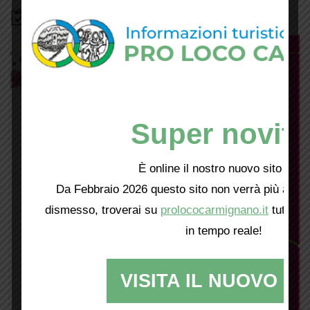
Bacheca
Super novità
È online il nostro nuovo sito web!
Da Febbraio 2026 questo sito non verrà più aggio
dismesso, troverai su
prolococarmignano.it
tutti i 
in tempo reale!
VISITA IL NUOVO SI