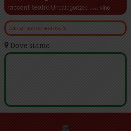
teatro
racconti
Uncategorized
vino
video
Abbonati al nostro feed RSS
Dove siamo