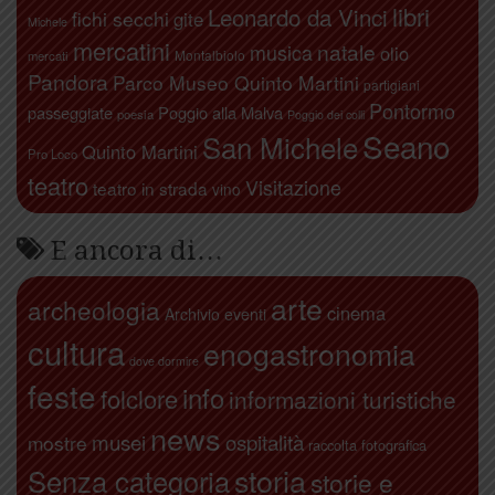
libri
Leonardo da Vinci
fichi secchi
gite
Michele
mercatini
natale
musica
olio
Montalbiolo
mercati
Pandora
Parco Museo Quinto Martini
partigiani
Pontormo
passeggiate
Poggio alla Malva
poesia
Poggio dei colli
Seano
San Michele
Quinto Martini
Pro Loco
teatro
Visitazione
teatro in strada
vino
E ancora di…
arte
archeologia
cinema
Archivio eventi
cultura
enogastronomia
dove dormire
feste
info
folclore
informazioni turistiche
news
ospitalità
musei
mostre
raccolta fotografica
storia
Senza categoria
storie e