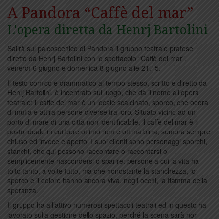
A Pandora “Caffè del mar”
L'opera diretta da Henrj Bartolini
Salirà sul palcoscenico di Pandora il gruppo teatrale pratese
diretto da Henrj Bartolini con lo spettacolo “Caffè del mar”,
venerdì 6 giugno e domenica 8 giugno alle 21.15.
Il testo comico e drammatico al tempo stesso, scritto e diretto da
Henrj Bartolini, è incentrato sul luogo, che dà il nome all’opera
teatrale: il caffè del mar è un locale scalcinato, sporco, che odora
di muffa e attira persone diverse tra loro. Situato vicino ad un
porto di mare di una città non identificabile, il caffè del mar è il
posto ideale in cui bere ottimo rum e ottima birra, sembra sempre
chiuso ed invece è aperto. I suoi clienti sono personaggi sporchi,
stanchi, che qui possono raccontare o raccontarsi o
semplicemente nascondersi o sparire: persone a cui la vita ha
tolto tanto, a volte tutto, ma che nonostante la stanchezza, lo
sporco e il dolore hanno ancora viva, negli occhi, la fiamma della
speranza.
Il gruppo ha all’attivo numerosi spettacoli teatrali ed in questo ha
lavorato sulla gestione dello spazio, perché la scena sarà non