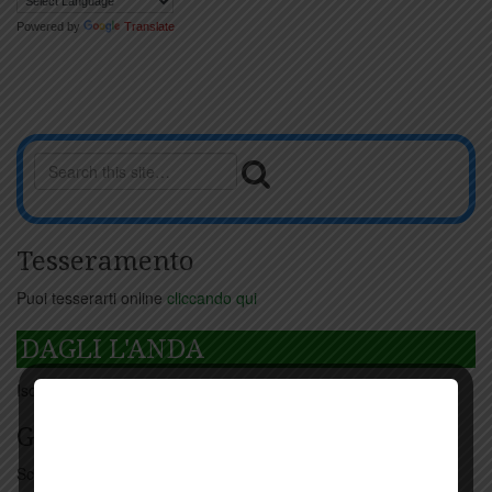
Powered by
Translate
Tesseramento
Puoi tesserarti online
cliccando qui
DAGLI L'ANDA
Iscriviti
qui
Giorno per giorno a Carmignano
Scopri tutti gli eventi
qui