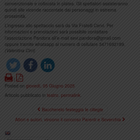
convenzionale e collocata in platea. Gli spettatori assisteranno
quindi alle vicende raccontate dai personaggi in estrema
prossimità.
L’ingresso allo spettacolo sarà da Via Fratelli Cervi. Per
informazioni e prenotazioni sarà possibile contattare
l’associazione Pandora all’e-mail sevi.pandora@gmail.com
oppure tramite whatsapp al numero di cellulare 3471692189.
(Valentina Cirri)
Print
PDF
|
Posted on
giovedì, 05 Giugno 2025
Articolo pubblicato in
teatro
.
permalink
.
Bacchereto festeggia le ciliegie
Attori e autori, vincono il corcorso Parenti e Soverchia