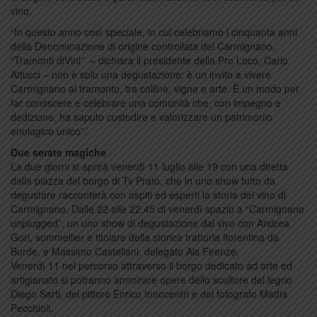
vino.
“In questo anno così speciale, in cui celebriamo i cinquanta anni
della Denominazione di origine controllata del Carmignano,
“Tramonti diVini” – dichiara il presidente della Pro Loco, Carlo
Attucci – non è solo una degustazione: è un invito a vivere
Carmignano al tramonto, tra colline, vigne e arte. È un modo per
far conoscere e celebrare una comunità che, con impegno e
dedizione, ha saputo custodire e valorizzare un patrimonio
enologico unico”.
Due serate magiche
La due giorni si aprirà venerdì 11 luglio alle 19 con una diretta
dalla piazza del borgo di Tv Prato, che in uno show tutto da
degustare racconterà con ospiti ed esperti la storia del vino di
Carmignano. Dalle 22 alle 22.45 di venerdì spazio a “Carmignano
unplugged”, un uno show di degustazione dal vivo con Andrea
Gori, sommellier e titolare della storica trattoria fiorentina da
Burde, e Massimo Castellani, delegato Ais Firenze,
Venerdì 11 nel percorso attraverso il borgo dedicato ad arte ed
artigianato si potranno ammirare opere dello scultore del legno
Diego Sarti, del pittore Enrico Innocentri e del fotografo Mattia
Pecchioli.