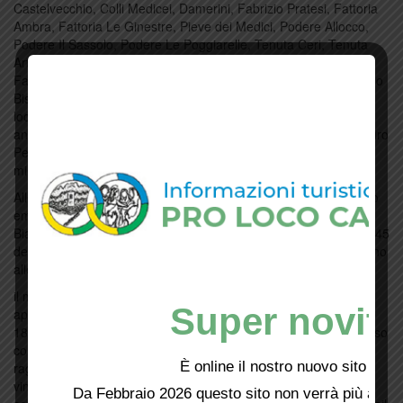
Castelvecchio, Colli Medicei, Damerini, Fabrizio Pratesi, Fattoria
Ambra, Fattoria Le Ginestre, Pieve dei Medici, Podere Allocco,
Podere Il Sassolo, Podere Le Poggiarelle, Tenuta Ceri, Tenuta
Artimino, Tenuta Capezzana, Tenuta La Borriana e Tenuta Le
Farnete. Al palato ci penseranno invece l’Osteria Ficarello, Primo
Bistrot, Ultimo Ristorante, Ristorante Le Torri, Gamma Gt e Pro
loco di Carmignano con i loro stand. Il sabato parteciperanno
anche le aziende agricole Podere Orsolini, Puro Carmignano, Siro
Petracchi e L’arcimboldo, che venderanno i loro prodotti (olio,
miele, fichi e marmellate).
Alle 21.30 sarà proiettato il video “Bacco in Toscana”: un viaggio
emozionante tra paesaggi e cantine del territorio, realizzato da
Biauto Lexus Firenze che è partner ufficiale dell’evento. Alle 21.45
del sabato ci sarà uno spettacolo di danza aerea e quindi, attorno
alle 23, gran brindisi finale.
il museo archeologico di Artimino, in piazza San Carlo, sarà
Super novità
aperto sia venerdì sia sabato dalle 18.30 alle 22.30. Sabato alle
18.30 sarà possibile partecipare ad laboratorio dedicato a Dioniso
con maschere mitologiche e racconti etruschi (per bambini e
È online il nostro nuovo sito web!
ragazzi) e alle 21.30 ad una visita guidata gratuita sul ruolo del
vino nella cultura etrusca. Per prenotare il laboratorio si può
Da Febbraio 2026 questo sito non verrà più aggio