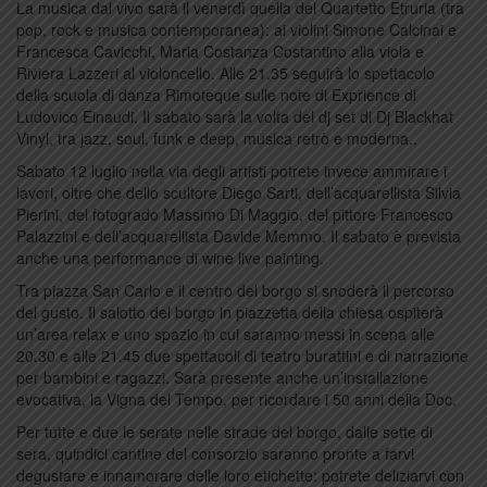
La musica dal vivo sarà il venerdì quella del Quartetto Etruria (tra
pop, rock e musica contemporanea): ai violini Simone Calcinai e
Francesca Cavicchi, Maria Costanza Costantino alla viola e
Riviera Lazzeri al violoncello. Alle 21.35 seguirà lo spettacolo
della scuola di danza Rimoteque sulle note di Exprience di
Ludovico Einaudi. Il sabato sarà la volta del dj set di Dj Blackhat
Vinyl, tra jazz, soul, funk e deep, musica retrò e moderna..
Sabato 12 luglio nella via degli artisti potrete invece ammirare i
lavori, oltre che dello scultore Diego Sarti, dell’acquarellista Silvia
Pierini, del fotogrado Massimo Di Maggio, del pittore Francesco
Palazzini e dell’acquarellista Davide Memmo. Il sabato è prevista
anche una performance di wine live painting.
Tra piazza San Carlo e il centro del borgo si snoderà il percorso
del gusto. Il salotto del borgo in piazzetta della chiesa ospiterà
un’area relax e uno spazio in cui saranno messi in scena alle
20.30 e alle 21.45 due spettacoli di teatro burattini e di narrazione
per bambini e ragazzi. Sarà presente anche un’installazione
evocativa, la Vigna del Tempo, per ricordare i 50 anni della Doc.
Per tutte e due le serate nelle strade del borgo, dalle sette di
sera, quindici cantine del consorzio saranno pronte a farvi
degustare e innamorare delle loro etichette: potrete deliziarvi con