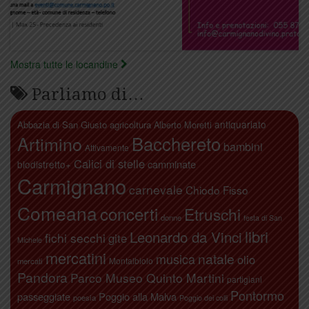
Mostra tutte le locandine
Parliamo di…
antiquariato
Abbazia di San Giusto
agricoltura
Alberto Moretti
Artimino
Bacchereto
bambini
Attivamente
Calici di stelle
camminate
biodistretto+
Carmignano
carnevale
Chiodo Fisso
Comeana
concerti
Etruschi
donne
festa di San
libri
Leonardo da Vinci
fichi secchi
gite
Michele
mercatini
natale
musica
olio
Montalbiolo
mercati
Pandora
Parco Museo Quinto Martini
partigiani
Pontormo
passeggiate
Poggio alla Malva
poesia
Poggio dei colli