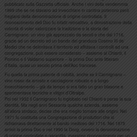
pubblicato sulla Gazzetta ufficiale. Anche i vini della vendemmia
1969 che se ne stavano ad invecchiare in cantina poterono però
fregiarsi della denominazione di origine controllata. Il
riconoscimento dell Doc fu infatti retroattivo, a dimostrazione della
volontà di voler valorizzare la tradizione e la storia del
Carmignano: un vino già apprezzato da secoli e che dal 1716,
grazie ad un decreto ed un bando del granduca Cosimo III de’
Medici che ne delimitava il territorio ed affidava i controlli ad una
congregazione, può essere considerato – assieme al Chianti, il
Pomino e il Valdarno superiore – la prima Doc ante litteram
d’Italia, quasi un secolo prima dell’Aoc francese.
Fu quella la prima patente di nobiltà, anche se il Carmignano –
vino rosso da arrosto e cacciagione robusto e a lungo
invecchiamento – già da tempo si era fatto un gran blasone e
sperimentava tecniche e vitigni d’Oltralpe.
Poi nel 1932 il Carmignano fu inglobato nel Chianti e perse la sua
identità. Ma negli anni Sessanta qualche azienda, assieme
all’allora sindaco, decise che era meglio tornare alle origini. Nel
1971 fu costituita una Congregazione di produttori che si
richiamava direttamente al bando mediceo del 1716. Nel 1975
arrivò la prima Doc e nel 1990 la Docg, ovvero la denominazione
di origine controllate e garantita, massimo riconoscimento per un