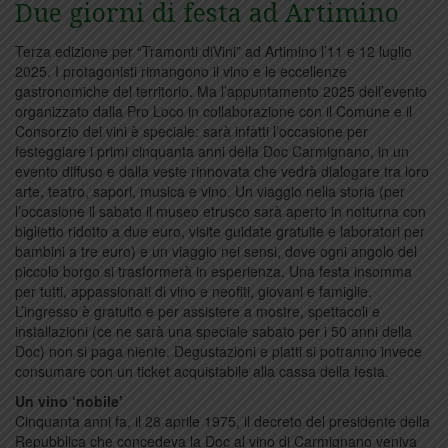
Due giorni di festa ad Artimino
Terza edizione per “Tramonti diVini” ad Artimino l’11 e 12 luglio
2025. I protagonisti rimangono il vino e le eccellenze
gastronomiche del territorio. Ma l’appuntamento 2025 dell’evento
organizzato dalla Pro Loco in collaborazione con il Comune e il
Consorzio dei vini è speciale: sarà infatti l’occasione per
festeggiare i primi cinquanta anni della Doc Carmignano, in un
evento diffuso e dalla veste rinnovata che vedrà dialogare tra loro
arte, teatro, sapori, musica e vino. Un viaggio nella storia (per
l’occasione il sabato il museo etrusco sarà aperto in notturna con
biglietto ridotto a due euro, visite guidate gratuite e laboratori per
bambini a tre euro) e un viaggio nei sensi, dove ogni angolo del
piccolo borgo si trasformerà in esperienza. Una festa insomma
per tutti, appassionati di vino e neofiti, giovani e famiglie.
L’ingresso è gratuito e per assistere a mostre, spettacoli e
installazioni (ce ne sarà una speciale sabato per i 50 anni della
Doc) non si paga niente. Degustazioni e piatti si potranno invece
consumare con un ticket acquistabile alla cassa della festa.
Un vino ‘nobile’
Cinquanta anni fa, il 28 aprile 1975, il decreto del presidente della
Repubblica che concedeva la Doc al vino di Carmignano veniva