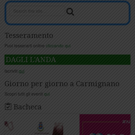
Tesseramento
Puoi tesserarti online
cliccando qui
DAGLI L'ANDA
Iscriviti
qui
Giorno per giorno a Carmignano
Scopri tutti gli eventi
qui
Bacheca