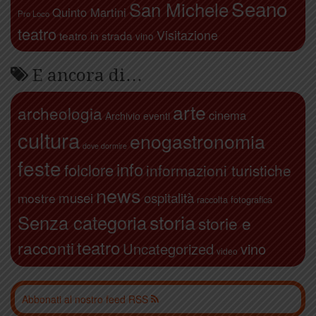
Seano
San Michele
Quinto Martini
Pro Loco
teatro
Visitazione
teatro in strada
vino
E ancora di…
arte
archeologia
cinema
Archivio eventi
cultura
enogastronomia
dove dormire
feste
info
folclore
informazioni turistiche
news
ospitalità
musei
mostre
raccolta fotografica
storia
Senza categoria
storie e
teatro
racconti
Uncategorized
vino
video
Abbonati al nostro feed RSS